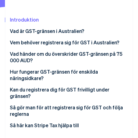
Identitetsverifiering online
Partner
Stripe App Marketplace
Introduktion
Vad är GST-gränsen i Australien?
Stripe Sessions 2026
Vem behöver registrera sig för GST i Australien?
Se hur Stripe bygger den ekonomiska inf
Titta nu
Vad händer om du överskrider GST-gränsen på 75
000 AUD?
Hur fungerar GST-gränsen för enskilda
näringsidkare?
Kan du registrera dig för GST frivilligt under
gränsen?
Så gör man för att registrera sig för GST och följa
reglerna
Så här kan Stripe Tax hjälpa till