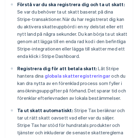
Förstå var du ska registrera dig och ta ut skatt:
Se var du behöver ta ut skatt baserat på dina
Stripe-transaktioner. När du har registrerat dig kan
du aktivera skatteuppbörd i en ny delstat eller ett
nytt land på några sekunder. Du kan börja ta ut skatt
genom att lägga till en enda rad kod i den befintliga
Stripe-integrationen eller lägga till skatter med ett
enda klick i Stripe Dashboard.
Registrera dig för att betala skatt:
Låt Stripe
hantera dina
globala skatteregistreringar
och du
kan dra nytta av en förenklad process som fyller i
ansökningsuppgifter på förhand. Det sparar tid och
förenklar efterlevnaden av lokala bestämmelser.
Ta ut skatt automatiskt:
Stripe Tax beräknar och
tar ut rätt skatt oavsett vad eller var du säljer.
Stripe Tax har stöd för hundratals produkter och
tjänster och inkluderar de senaste skattereglerna