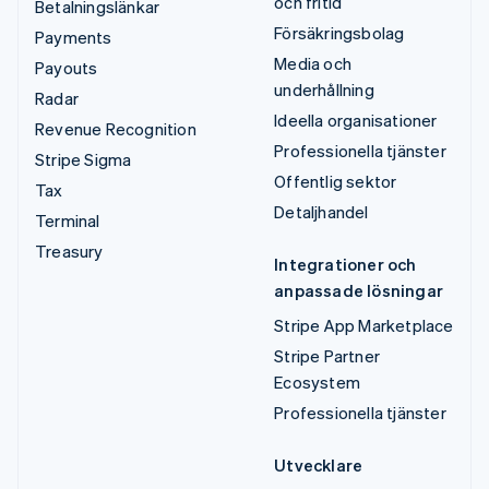
och fritid
Betalningslänkar
Försäkringsbolag
Payments
Media och
Payouts
underhållning
Radar
Ideella organisationer
Revenue Recognition
Professionella tjänster
Stripe Sigma
Offentlig sektor
Tax
Detaljhandel
Terminal
Treasury
Integrationer och
anpassade lösningar
Stripe App Marketplace
Stripe Partner
Ecosystem
Professionella tjänster
Utvecklare