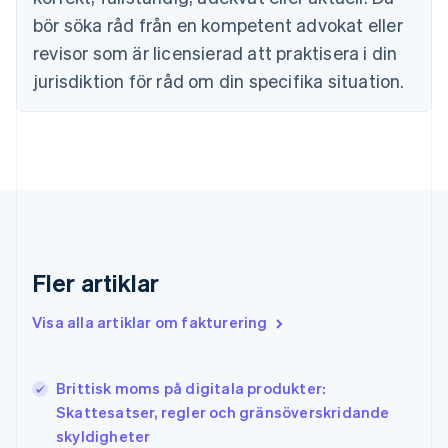
English
bör söka råd från en kompetent advokat eller
Estland
revisor som är licensierad att praktisera i din
English
Fastlandskina
jurisdiktion för råd om din specifika situation.
简体中文
English
Finland
English
Svenska
Frankrike
Français
English
Förenade Arabemiraten
English
Gibraltar
English
Fler artiklar
Grekland
English
Visa alla artiklar om fakturering
Hongkong SAR, Kina
English
简体中文
Indien
English
Brittisk moms på digitala produkter:
Irland
Skattesatser, regler och gränsöverskridande
English
skyldigheter
Italien