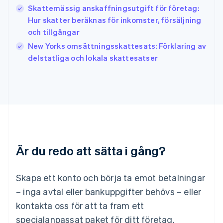
Skattemässig anskaffningsutgift för företag:
Italiano
English
Japan
Hur skatter beräknas för inkomster, försäljning
日本語
English
och tillgångar
Kanada
New Yorks omsättningsskattesats: Förklaring av
English
Français
delstatliga och lokala skattesatser
Kroatien
English
Italiano
Lettland
English
Liechtenstein
Deutsch
English
Litauen
English
Luxemburg
Är du redo att sätta i gång?
Français
Deutsch
English
Malaysia
English
简体中文
Skapa ett konto och börja ta emot betalningar
Malta
– inga avtal eller bankuppgifter behövs – eller
English
Mexiko
kontakta oss för att ta fram ett
Español
English
specialanpassat paket för ditt företag.
Nederländerna