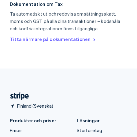
Dokumentation om Tax
English
Sverige
Ta automatiskt ut och redovisa omsättningsskatt,
Svenska
English
moms och GST på alla dina transaktioner – kodsnåla
Thailand
och kodfria integrationer finns tillgängliga.
ไทย
English
Tjeckien
Titta närmare på dokumentationen
English
Tyskland
Deutsch
English
Ungern
English
USA
English
Español
简体中文
Österrike
Deutsch
English
Finland (Svenska)
Produkter och priser
Lösningar
Priser
Storföretag