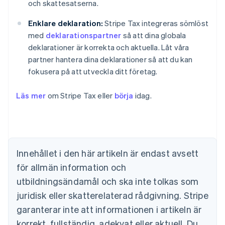
och skattesatserna.
Enklare deklaration:
Stripe Tax integreras sömlöst
med
deklarationspartner
så att dina globala
deklarationer är korrekta och aktuella. Låt våra
partner hantera dina deklarationer så att du kan
fokusera på att utveckla ditt företag.
Läs mer
om Stripe Tax eller
börja
idag.
Australien
English
Belgien
Innehållet i den här artikeln är endast avsett
Nederlands
Français
Deutsch
English
Brasilien
för allmän information och
Português
English
utbildningsändamål och ska inte tolkas som
Bulgarien
juridisk eller skatterelaterad rådgivning. Stripe
English
Cypern
garanterar inte att informationen i artikeln är
English
korrekt, fullständig, adekvat eller aktuell. Du
Danmark