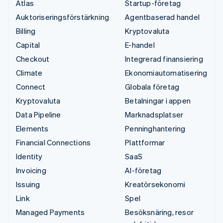
Atlas
Startup-företag
Auktoriseringsförstärkning
Agentbaserad handel
Billing
Kryptovaluta
Capital
E-handel
Checkout
Integrerad finansiering
Climate
Ekonomiautomatisering
Connect
Globala företag
Kryptovaluta
Betalningar i appen
Data Pipeline
Marknadsplatser
Elements
Penninghantering
Financial Connections
Plattformar
Identity
SaaS
Invoicing
AI-företag
Issuing
Kreatörsekonomi
Link
Spel
Managed Payments
Besöksnäring, resor