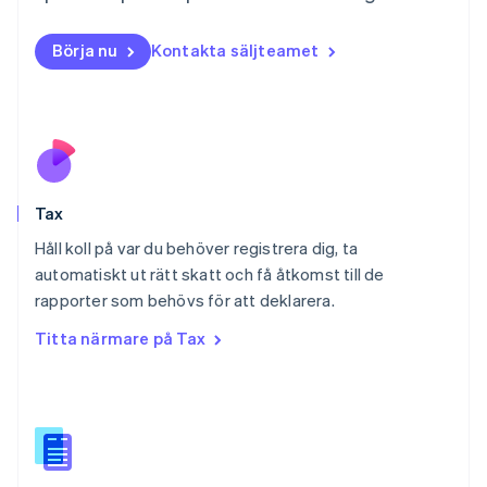
Nederlands
English
Norge
Börja nu
Kontakta säljteamet
English
Nya Zeeland
English
Polen
English
Portugal
Português
English
Tax
Rumänien
English
Håll koll på var du behöver registrera dig, ta
Schweiz
automatiskt ut rätt skatt och få åtkomst till de
Deutsch
Français
Italiano
English
rapporter som behövs för att deklarera.
Singapore
English
简体中文
Titta närmare på Tax
Slovakien
English
Slovenien
English
Italiano
Spanien
Español
English
Storbritannien