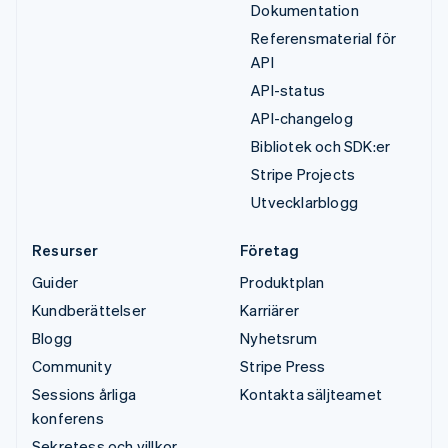
Dokumentation
Referensmaterial för
API
API-status
API-changelog
Bibliotek och SDK:er
Stripe Projects
Utvecklarblogg
Resurser
Företag
Guider
Produktplan
Kundberättelser
Karriärer
Blogg
Nyhetsrum
Community
Stripe Press
Sessions årliga
Kontakta säljteamet
konferens
Sekretess och villkor