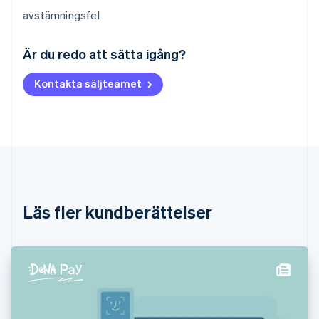
avstämningsfel
Australien
English
Är du redo att sätta igång?
Belgien
Nederlands
Français
Deutsch
English
Kontakta säljteamet
Brasilien
Português
English
Bulgarien
English
Cypern
English
Danmark
English
Estland
Läs fler kundberättelser
English
Fastlandskina
简体中文
English
Finland
English
Svenska
Frankrike
Français
English
Förenade Arabemiraten