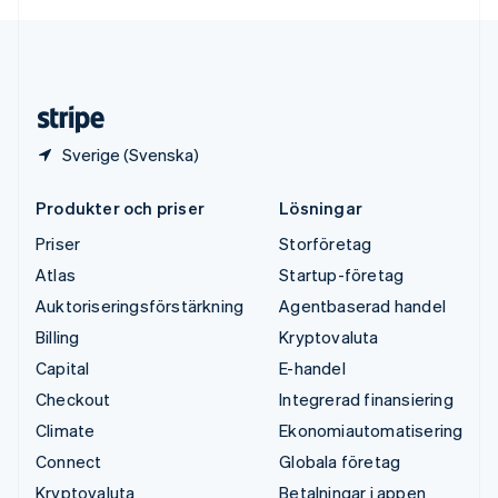
English
USA
English
Español
简体中文
Österrike
Deutsch
English
Sverige (Svenska)
Produkter och priser
Lösningar
Priser
Storföretag
Atlas
Startup-företag
Auktoriseringsförstärkning
Agentbaserad handel
Billing
Kryptovaluta
Capital
E-handel
Checkout
Integrerad finansiering
Climate
Ekonomiautomatisering
Connect
Globala företag
Kryptovaluta
Betalningar i appen