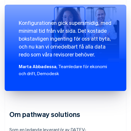
Konfigurationen gick supersmidig, med
minimal tid från vår sida. Det kostade
bokstavligen ingenting för oss att byta,
och nu kan vi omedelbart få alla data
redo som våra revisorer behöver.
Marta Abbadessa
, Teamledare för ekonomi
och drift, Demodesk
Om pathway solutions
Som en ledande leverantör av DATEV-