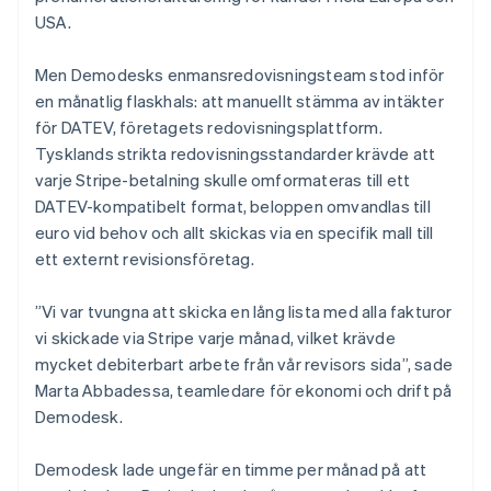
USA.
Men Demodesks enmansredovisningsteam stod inför
en månatlig flaskhals: att manuellt stämma av intäkter
för DATEV, företagets redovisningsplattform.
Tysklands strikta redovisningsstandarder krävde att
varje Stripe-betalning skulle omformateras till ett
DATEV-kompatibelt format, beloppen omvandlas till
euro vid behov och allt skickas via en specifik mall till
ett externt revisionsföretag.
”Vi var tvungna att skicka en lång lista med alla fakturor
vi skickade via Stripe varje månad, vilket krävde
mycket debiterbart arbete från vår revisors sida”, sade
Marta Abbadessa, teamledare för ekonomi och drift på
Demodesk.
Demodesk lade ungefär en timme per månad på att