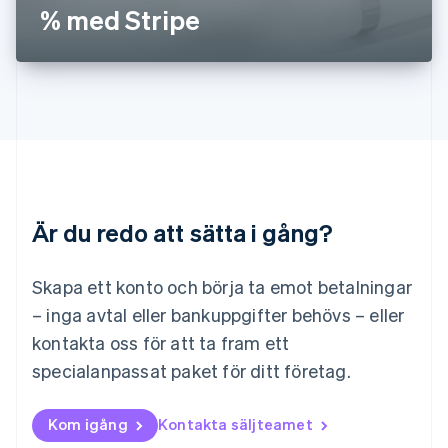
% med Stripe
Deutsch
English
Litauen
English
Luxemburg
Français
Deutsch
English
Malaysia
English
简体中文
Malta
English
Mexiko
Español
English
Är du redo att sätta i gång?
Nederländerna
Nederlands
English
Norge
Skapa ett konto och börja ta emot betalningar
English
– inga avtal eller bankuppgifter behövs – eller
Nya Zeeland
kontakta oss för att ta fram ett
English
Polen
specialanpassat paket för ditt företag.
English
Portugal
Português
English
Kom igång
Kontakta säljteamet
Rumänien