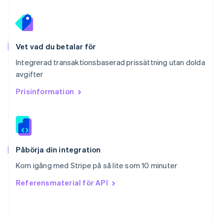
English
Schweiz
Deutsch
Français
Italiano
English
Singapore
English
简体中文
Vet vad du betalar för
Slovakien
Integrerad transaktionsbaserad prissättning utan dolda
English
avgifter
Slovenien
English
Italiano
Prisinformation
Spanien
Español
English
Storbritannien
English
Sverige
Svenska
English
Påbörja din integration
Thailand
Kom igång med Stripe på så lite som 10 minuter
ไทย
English
Tjeckien
Referensmaterial för API
English
Tyskland
Deutsch
English
Ungern