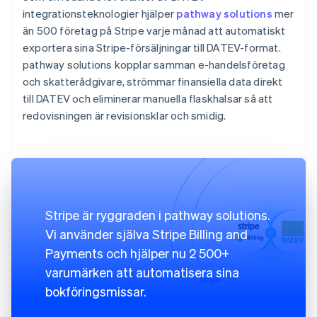
integrationsteknologier hjälper
pathway solutions
mer
än 500 företag på Stripe varje månad att automatiskt
exportera sina Stripe-försäljningar till DATEV-format.
pathway solutions kopplar samman e-handelsföretag
och skatterådgivare, strömmar finansiella data direkt
till DATEV och eliminerar manuella flaskhalsar så att
redovisningen är revisionsklar och smidig.
Stripe är ryggraden i pathway solutions.
Vi använder själva Stripe Billing and
Payments och hjälper nu 2 500+
varumärken att automatisera sina
bokföringsmissar.