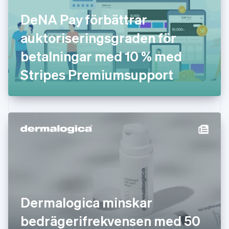
English
DeNA Pay förbättrar
Gibraltar
English
auktoriseringsgraden för
Grekland
English
betalningar med 10 % med
Hongkong SAR, Kina
Stripes Premiumsupport
English
简体中文
Indien
English
Irland
English
Italien
Italiano
English
Japan
日本語
English
Kanada
English
Français
Kroatien
English
Italiano
Dermalogica minskar
Lettland
English
bedrägerifrekvensen med 50
Liechtenstein