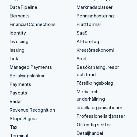
Data Pipeline
Marknadsplatser
Elements
Penninghantering
Financial Connections
Plattformar
Identity
SaaS
Invoicing
AI-företag
Issuing
Kreatörsekonomi
Link
Spel
Managed Payments
Besöksnäring, resor
och fritid
Betalningslänkar
Försäkringsbolag
Payments
Media och
Payouts
underhållning
Radar
Ideella organisationer
Revenue Recognition
Professionella tjänster
Stripe Sigma
Offentlig sektor
Tax
Detaljhandel
Terminal