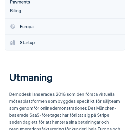
Payments
Identitetsverifiering online
Partner
Billing
Stripe App Marketplace
Europa
Stripe Sessions 2026
Se hur Stripe bygger den ekonomiska inf
Startup
Titta nu
Utmaning
Demodesk lanserades 2018 som den första virtuella
mötesplattformen som byggdes specifikt för säljteam
som genomför onlinedemonstrationer. Det München-
baserade SaaS-företaget har förlitat sig på Stripe
sedan dag ett för att hantera sina betalningar och
prenumerationsfakturering för kunder i hela Europa och