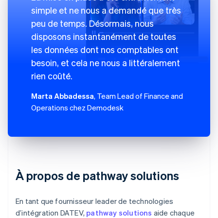
simple et ne nous a demandé que très
peu de temps. Désormais, nous
disposons instantanément de toutes
les données dont nos comptables ont
besoin, et cela ne nous a littéralement
rien coûté.
Marta Abbadessa
, Team Lead of Finance and
Operations chez Demodesk
À propos de pathway solutions
En tant que fournisseur leader de technologies
d’intégration DATEV,
pathway solutions
aide chaque