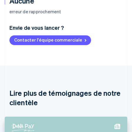
Aucune
erreur de rapprochement
Envie de vous lancer ?
Contacter l'équipe commerciale
Allemagne
Deutsch
English
Australie
English
Autriche
Deutsch
English
Belgique
Nederlands
Français
Deutsch
English
Brésil
Lire plus de témoignages de notre
Português
English
clientèle
Bulgarie
English
Canada
English
Français
Chine continentale
简体中文
English