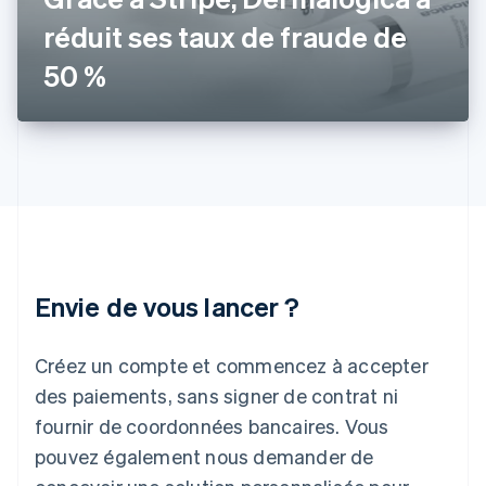
Hongrie
réduit ses taux de fraude de
English
Inde
50 %
English
Irlande
English
Italie
Italiano
English
Japon
日本語
English
Lettonie
English
Liechtenstein
Envie de vous lancer ?
Deutsch
English
Lituanie
English
Créez un compte et commencez à accepter
Luxembourg
des paiements, sans signer de contrat ni
Français
Deutsch
English
Malaisie
fournir de coordonnées bancaires. Vous
English
简体中文
pouvez également nous demander de
Malte
English