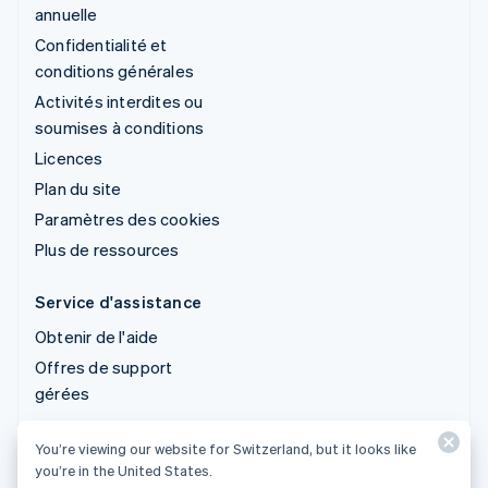
annuelle
Confidentialité et
conditions générales
Activités interdites ou
soumises à conditions
Licences
Plan du site
Paramètres des cookies
Plus de ressources
Service d'assistance
Obtenir de l'aide
Offres de support
gérées
You’re viewing our website for Switzerland, but it looks like
© 2026 Stripe, LLC
you’re in the United States.