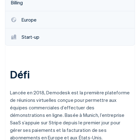
Billing
Découvrez les prochaines évolutions
Commerce en ligne
Radar
Prévention de la fraude
Europe
Écosystème
Atlas
Constitution de start-up
Start-up
Partenaires
Climate
Stripe App Marketplace
Élimination du carbone
Identity
Vérification de l'identité
Défi
Lancée en 2018, Demodesk est la première plateforme
de réunions virtuelles conçue pour permettre aux
Stripe Sessions 2026
équipes commerciales d’effectuer des
Découvrez comment Stripe construit l’infrastructure écono
Regarder la vidéo
démonstrations en ligne. Basée à Munich, l’entreprise
SaaS s’appuie sur Stripe depuis le premier jour pour
gérer ses paiements et la facturation de ses
abonnements en Europe et aux États-Unis.