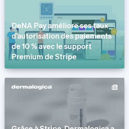
Chypre
English
Croatie
English
Italiano
DeNA Pay améliore ses taux
Danemark
d’autorisation des paiements
English
Émirats arabes unis
de 10 % avec le support
English
Espagne
Premium de Stripe
Español
English
Estonie
English
États-Unis
English
Español
简体中文
Finlande
English
Svenska
France
Français
English
Gibraltar
English
Grèce
Grâce à Stripe, Dermalogica a
English