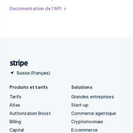
Slovaquie
Documentation de l'API
English
Slovénie
English
Italiano
Suède
Svenska
English
Suisse
Deutsch
Français
Italiano
English
Thaïlande
ไทย
English
Suisse (Français)
Produits et tarifs
Solutions
Tarifs
Grandes entreprises
Atlas
Start-up
Authorization Boost
Commerce agentique
Billing
Cryptomonnaie
Capital
E-commerce