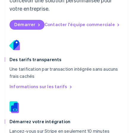
concevoir une solution personnalisée pour
Mexique
votre entreprise.
Español
English
Norvège
English
Démarrer
Contacter l'équipe commerciale
Nouvelle-Zélande
English
Pays-Bas
Nederlands
English
Pologne
English
Des tarifs transparents
Portugal
Une tarification par transaction intégrée sans aucuns
Português
English
frais cachés
R.A.S. de Hong Kong, Chine
English
简体中文
Informations sur les tarifs
République tchèque
English
Roumanie
English
Royaume-Uni
English
Démarrez votre intégration
Singapour
Lancez-vous sur Stripe en seulement 10 minutes
English
简体中文