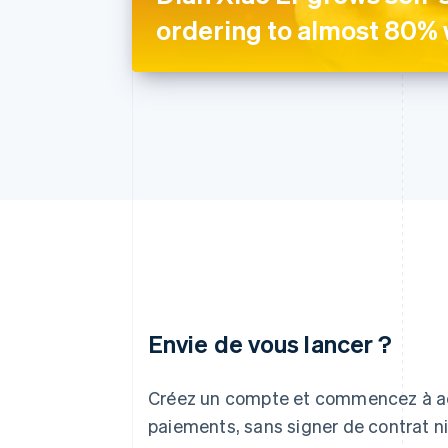
ordering to almost 80% 
Envie de vous lancer ?
Allemagne
Deutsch
English
Créez un compte et commencez à a
Australie
paiements, sans signer de contrat ni
English