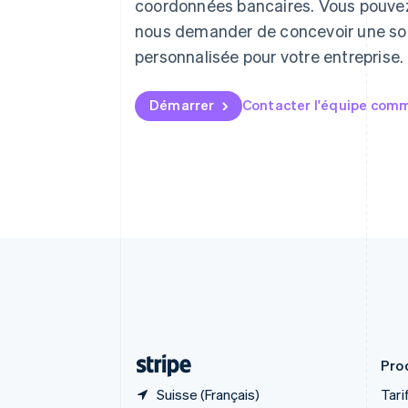
coordonnées bancaires. Vous pouve
Autriche
Deutsch
English
nous demander de concevoir une so
Belgique
personnalisée pour votre entreprise.
Nederlands
Français
Deutsch
English
Brésil
Português
English
Démarrer
Contacter l'équipe comm
Bulgarie
English
Canada
English
Français
Chine continentale
简体中文
English
Chypre
English
Croatie
English
Italiano
Danemark
English
Émirats arabes unis
English
Prod
Suisse (Français)
Tari