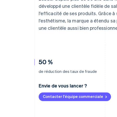
Authorization Boost
Acceptation optimisée
développé une clientèle fidèle de sal
Link
l'efficacité de ses produits. Grâce à
Paiements accélérés
Financial Connections
l'esthétisme, la marque a étendu sa
Comptes financiers associés
une clientèle aussi bien professionne
50 %
de réduction des taux de fraude
Envie de vous lancer ?
Contacter l'équipe commerciale