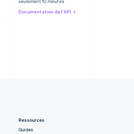
seulement 10 minutes
Roumanie
English
Documentation de l'API
Royaume-Uni
English
Singapour
English
简体中文
Slovaquie
English
Slovénie
English
Italiano
Suède
Svenska
English
Suisse
Deutsch
Français
Italiano
English
Thaïlande
ไทย
English
Ressources
Guides