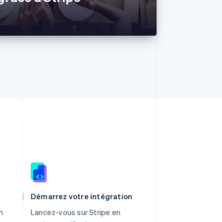
R.A.S. de Hong Kong, Chine
English
简体中文
Démarrez votre intégration
République tchèque
n
Lancez-vous sur Stripe en
English