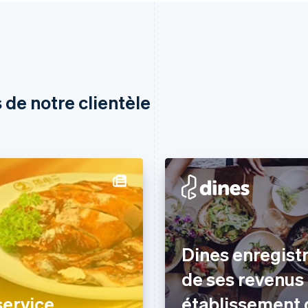
 de notre clientèle
Dines enregist
de ses revenus
service
établissement 