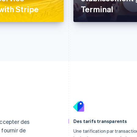
with Stripe
Terminal
Espagne
Lettonie
Español
English
English
ccepter des
Des tarifs transparents
Estonie
Liechtenstein
 fournir de
Une tarification par transactio
English
Deutsch
English