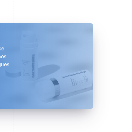
ce
nos
ques