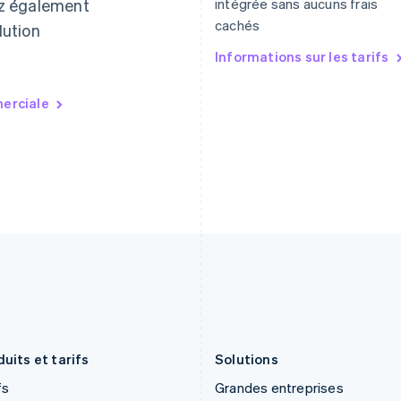
z également
intégrée sans aucuns frais
États-Unis
Lituanie
English
Español
简体中文
English
cachés
lution
Finlande
Luxembourg
Informations sur les tarifs
English
Svenska
Français
Deutsch
English
France
Malaisie
Français
English
English
简体中文
erciale
Gibraltar
Malte
English
English
Grèce
Mexique
English
Español
English
Hongrie
Norvège
English
English
Inde
Nouvelle-Zélande
English
English
Irlande
Pays-Bas
English
Nederlands
English
Italie
Pologne
Italiano
English
English
Japon
Portugal
日本語
English
Português
English
uits et tarifs
Solutions
fs
Grandes entreprises