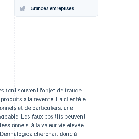
Grandes entreprises
Stripe Sessions 2026
Découvrez comment
Stripe construit
l’infrastructure
économique de l’IA.
Regarder la vidéo
 font souvent l'objet de fraude
produits à la revente. La clientèle
nnels et de particuliers, une
sageable. Les faux positifs peuvent
essionnels, à la valeur vie élevée
. Dermalogica cherchait donc à