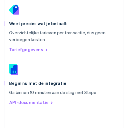
Roemenië
English
Singapore
English
简体中文
Weet precies wat je betaalt
Slovenië
Overzichtelijke tarieven per transactie, dus geen
English
Italiano
verborgen kosten
Slowakije
English
Tariefgegevens
Spanje
Español
English
Thailand
ไทย
English
Tsjechië
English
Begin nu met de integratie
Vasteland van China
Ga binnen 10 minuten aan de slag met Stripe
简体中文
English
Verenigd Koninkrijk
API-documentatie
English
Verenigde Arabische Emiraten
English
Verenigde Staten
English
Español
简体中文