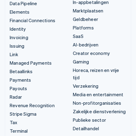
In-appbetalingen
Data Pipeline
Marktplaatsen
Elements
Geldbeheer
Financial Connections
Platforms
Identity
SaaS
Invoicing
AI-bedrijven
Issuing
Creator economy
Link
Gaming
Managed Payments
Horeca, reizen en vrije
Betaallinks
tijd
Payments
Verzekering
Payouts
Media en entertainment
Radar
Non-profitorganisaties
Revenue Recognition
Zakelijke dienstverlening
Stripe Sigma
Publieke sector
Tax
Detailhandel
Terminal