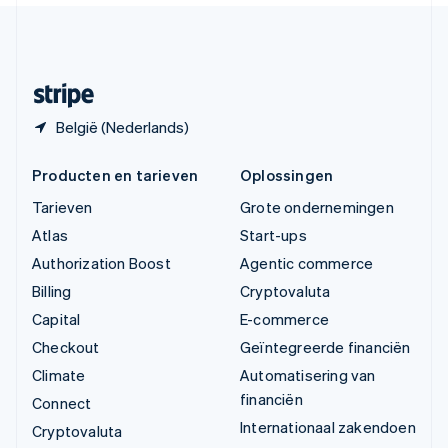
Zweden
Svenska
English
Zwitserland
Deutsch
Français
Italiano
English
België (Nederlands)
Producten en tarieven
Oplossingen
Tarieven
Grote ondernemingen
Atlas
Start-ups
Authorization Boost
Agentic commerce
Billing
Cryptovaluta
Capital
E-commerce
Checkout
Geïntegreerde financiën
Climate
Automatisering van
financiën
Connect
Internationaal zakendoen
Cryptovaluta