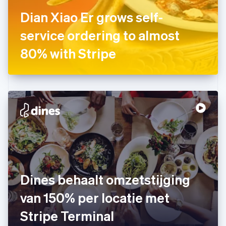
Gibraltar
Dian Xiao Er grows self-
English
service ordering to almost
Griekenland
English
80% with Stripe
Hongarije
English
Hongkong SAR, China
English
简体中文
Ierland
English
India
English
Italië
Italiano
English
Japan
日本語
English
Kroatië
Dines behaalt omzetstijging
English
Italiano
van 150% per locatie met
Letland
English
Stripe Terminal
Liechtenstein
Deutsch
English