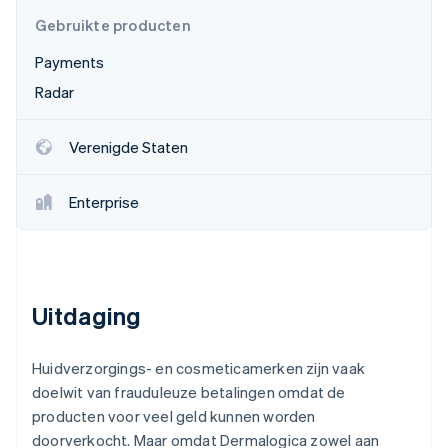
Oprichting van een start-up
Gebruikte producten
Climate
Ecosysteem
Payments
CO₂-verwijdering
Radar
Partners
Identity
Stripe App Marketplace
Online identiteitsverificatie
Verenigde Staten
Enterprise
Stripe Sessions 2026
Ontdek hoe Stripe de economische infrastructuu
Nu bekijken
Uitdaging
Huidverzorgings- en cosmeticamerken zijn vaak
doelwit van frauduleuze betalingen omdat de
producten voor veel geld kunnen worden
doorverkocht. Maar omdat Dermalogica zowel aan