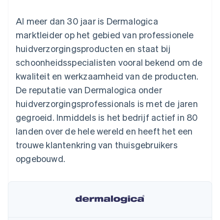
Toegang tot meer
Data Pipeline
Bedrijf
Marktplaatsen
Gegevenssynchronisatie
dan 125
Geldbeheer
Facturatie naar gebruik
Al meer dan 30 jaar is Dermalogica
Terminal
Productroadmap
Platforms
bieden
Fysieke betalingen
Jaarlijks congres
marktleider op het gebied van professionele
SaaS
Betaalkaarten uitgeven
Authorization
Sessions
die door stablecoins
huidverzorgingsproducten en staat bij
Boost
Vacatures
worden gedekt
Optimaliseer de
Stripe Newsroom
Diensten voorzien en
schoonheidsspecialisten vooral bekend om de
acceptatie
Stripe Press
beheren met agents
Per branche
kwaliteit en werkzaamheid van de producten.
Link
Versneld afrekenen
De reputatie van Dermalogica onder
Financial
AI-bedrijven
huidverzorgingsprofessionals is met de jaren
Connections
Creator economy
Contact
Bronnen
Data gekoppelde
Gaming
gegroeid. Inmiddels is het bedrijf actief in 80
rekeningen
Horeca, reizen en vrije
Neem contact op
tijd
App-integraties
landen over de hele wereld en heeft het een
Partner worden
Verzekering
Voorbeelden van code
trouwe klantenkring van thuisgebruikers
Media en entertainment
Developerblog
API-status
opgebouwd.
Meer
Non-profitorganisaties
Product roadmap
Ontdek wat er in het verschiet ligt
Professionele
dienstverlening
Radar
Publieke sector
Fraudepreventie
Detailhandel
Atlas