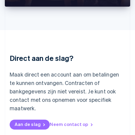
Litouwen
English
Luxemburg
Français
Deutsch
English
Maleisië
English
简体中文
Malta
English
Direct aan de slag?
Mexico
Español
English
Nederland
Maak direct een account aan om betalingen
Nederlands
English
Nieuw-Zeeland
te kunnen ontvangen. Contracten of
English
bankgegevens zijn niet vereist. Je kunt ook
Noorwegen
contact met ons opnemen voor specifiek
English
Oostenrijk
maatwerk.
Deutsch
English
Polen
English
Aan de slag
Neem contact op
Portugal
Português
English