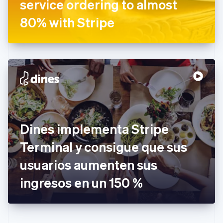
service ordering to almost
Eslovaquia
English
80% with Stripe
Eslovenia
English
Italiano
España
Español
English
Estados Unidos
English
Español
简体中文
Estonia
English
Finlandia
English
Svenska
Francia
Dines implementa Stripe
Français
English
Gibraltar
Terminal y consigue que sus
English
usuarios aumenten sus
Grecia
English
ingresos en un 150 %
Hungría
English
India
English
Irlanda