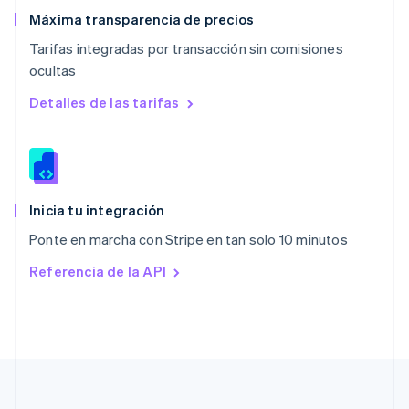
English
Máxima transparencia de precios
Países Bajos
Tarifas integradas por transacción sin comisiones
Nederlands
English
ocultas
Polonia
English
Detalles de las tarifas
Portugal
Português
English
RAE de Hong Kong, China
English
简体中文
Reino Unido
English
Inicia tu integración
República Checa
Ponte en marcha con Stripe en tan solo 10 minutos
English
Rumanía
Referencia de la API
English
Singapur
English
简体中文
Suecia
Svenska
English
Suiza
Deutsch
Français
Italiano
English
Tailandia