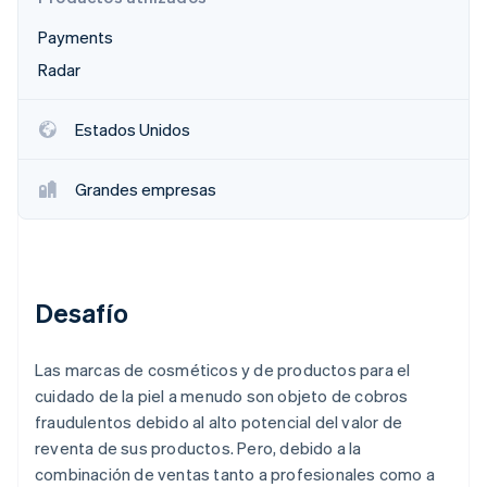
Sector público
Radar
Comercio minorista
Payments
Prevención de fraude
Radar
Atlas
Constitución de una startup
Ecosystem
Estados Unidos
Climate
Eliminación de dióxido de carbono
Socios
Stripe App Marketplace
Identity
Grandes empresas
Verificación de identidad en línea
Desafío
Stripe Sessions 2026
Descubre cómo Stripe está construyendo la infraestructu
Las marcas de cosméticos y de productos para el
para la IA.
cuidado de la piel a menudo son objeto de cobros
Ver ahora
fraudulentos debido al alto potencial del valor de
reventa de sus productos. Pero, debido a la
combinación de ventas tanto a profesionales como a