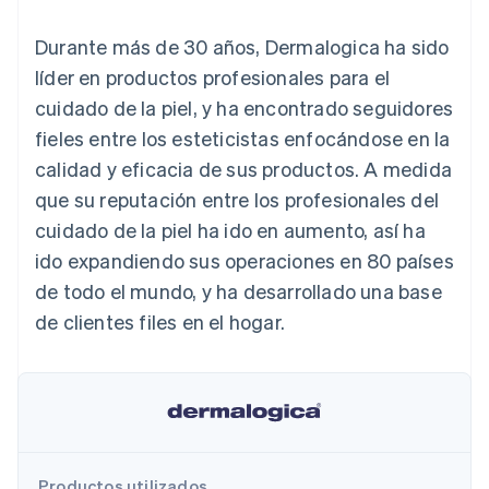
Métodos de
Recognition
Empresa
aplicación
suscripciones
pago
Automatización
Marketplaces
Ofrecer facturación
Durante más de 30 años, Dermalogica ha sido
Acceso a más
contable
Hoja de ruta del
Gestión del dinero
basada en el consumo
de 125
Stripe Sigma
producto
líder en productos profesionales para el
Plataformas
Emitir tarjetas virtuales
Terminal
Informes
Stripe Sessions:
SaaS
con stablecoins
cuidado de la piel, y ha encontrado seguidores
Pagos en
personalizados
nuestro evento anual
Aprovisiona y gestiona
persona
Data Pipeline
Empleo
servicios con agentes
fieles entre los esteticistas enfocándose en la
Authorization
Sincronización
Sala de prensa
calidad y eficacia de sus productos. A medida
Boost
de datos
Stripe Press
Por sector
Optimizaciones
que su reputación entre los profesionales del
de aceptación
Recursos
cuidado de la piel ha ido en aumento, así ha
Link
Empresas de IA
Proceso de
Economía de los
Contacto
ido expandiendo sus operaciones en 80 países
creadores
Integraciones de
compra
Videojuegos
aplicaciones
de todo el mundo, y ha desarrollado una base
acelerado
Financial
Contacta con ventas
Hostelería, viajes y ocio
Muestras de código
Connections
Conviértete en socio
de clientes files en el hogar.
Blog de
Datos de ctas.
Seguros
desarrolladores
financieras
Medios de
Estado de la API
vinculadas
comunicación y
entretenimiento
Entidades sin ánimo de
Más
lucro
Product roadmap
Servicios para
Descubre lo que viene
profesionales
Productos utilizados