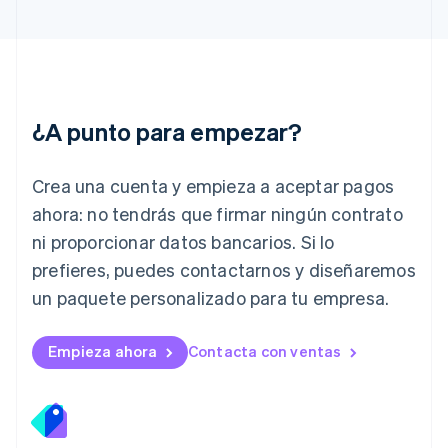
English
Italia
Italiano
English
Japón
日本語
English
¿A punto para empezar?
Letonia
English
Liechtenstein
Crea una cuenta y empieza a aceptar pagos
Deutsch
English
Lituania
ahora: no tendrás que firmar ningún contrato
English
ni proporcionar datos bancarios. Si lo
Luxemburgo
prefieres, puedes contactarnos y diseñaremos
Français
Deutsch
English
Malasia
un paquete personalizado para tu empresa.
English
简体中文
Malta
English
Empieza ahora
Contacta con ventas
México
Español
English
Noruega
English
Nueva Zelanda