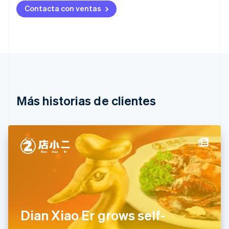
Australia
Contacta con ventas
English
Austria
Deutsch
English
Bélgica
Nederlands
Français
Deutsch
English
Brasil
Português
English
Bulgaria
English
Más historias de clientes
Canadá
English
Français
China continental
简体中文
English
Chipre
English
Croacia
English
Italiano
Dinamarca
English
Emiratos Árabes Unidos
Dian Xiao Er grows self-
English