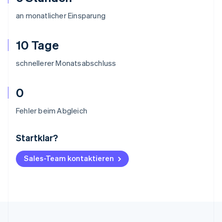
an monatlicher Einsparung
10 Tage
schnellerer Monatsabschluss
0
Fehler beim Abgleich
Startklar?
Australien
English
Belgien
Sales-Team kontaktieren
Nederlands
Français
Deutsch
English
Brasilien
Português
English
Bulgarien
English
Dänemark