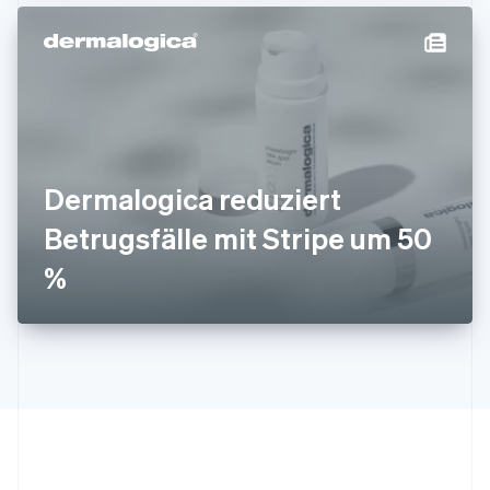
日本語
English
Kanada
English
Français
Kroatien
English
Italiano
Lettland
English
Liechtenstein
Deutsch
English
Dermalogica reduziert
Litauen
Betrugsfälle mit Stripe um 50
English
Luxemburg
%
Français
Deutsch
English
Malaysia
English
简体中文
Malta
English
Mexiko
Español
English
Neuseeland
English
Niederlande