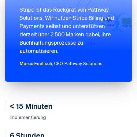
Stripe ist das Rückgrat von Pathway
Solutions. Wir nutzen Stripe Billing und
Payments selbst und unterstützen
derzeit über 2.500 Marken dabei, ihre
Buchhaltungsprozesse zu
automatisieren.
Marco Feelisch
, CEO, Pathway Solutions
< 15 Minuten
Implementierung
6 Stunden