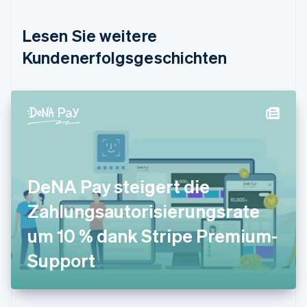
English
Deutschland
Lesen Sie weitere
Deutsch
English
Estland
Kundenerfolgsgeschichten
English
Festlandchina
简体中文
English
Finnland
English
Svenska
Frankreich
Français
English
Gibraltar
English
DeNA Pay steigert die
Griechenland
English
Zahlungsautorisierungsrate
Indien
um 10 % dank Stripe Premium-
English
Irland
Support
English
Italien
Italiano
English
Japan