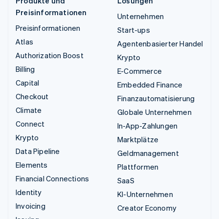
Produkte und
Lösungen
Preisinformationen
Unternehmen
Preisinformationen
Start-ups
Atlas
Agentenbasierter Handel
Authorization Boost
Krypto
Billing
E-Commerce
Capital
Embedded Finance
Checkout
Finanzautomatisierung
Climate
Globale Unternehmen
Connect
In-App-Zahlungen
Krypto
Marktplätze
Data Pipeline
Geldmanagement
Elements
Plattformen
Financial Connections
SaaS
Identity
KI-Unternehmen
Invoicing
Creator Economy