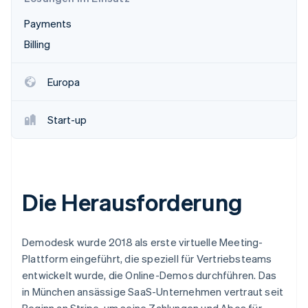
Betrugsprävention
Ecosystem
Payments
Atlas
Start-up-Gründung
Partner
Billing
Stripe App-Marktplatz
Climate
CO₂-Entnahme
Europa
Identity
Online-Identitätsprüfung
Start-up
Stripe-Sessions 2026
Die Herausforderung
Erfahren Sie, wie Stripe Lösungen für die Wirtschaft
Jetzt ansehen
Demodesk wurde 2018 als erste virtuelle Meeting-
Plattform eingeführt, die speziell für Vertriebsteams
entwickelt wurde, die Online-Demos durchführen. Das
in München ansässige SaaS-Unternehmen vertraut seit
Beginn an Stripe, um seine Zahlungen und Abos für