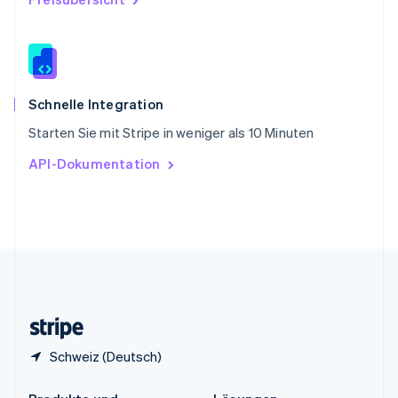
China
English
简体中文
Spanien
Español
English
Thailand
ไทย
English
Schnelle Integration
Tschechische Republik
Starten Sie mit Stripe in weniger als 10 Minuten
English
Ungarn
API-Dokumentation
English
Vereinigte Arabische Emirate
English
Vereinigte Staaten
English
Español
简体中文
Vereinigtes Königreich
English
Zypern
English
Schweiz (Deutsch)