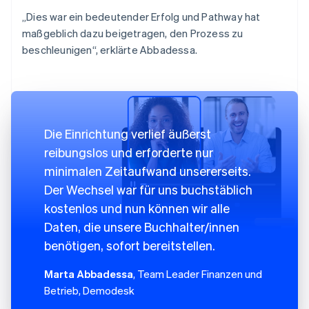
„Dies war ein bedeutender Erfolg und Pathway hat
maßgeblich dazu beigetragen, den Prozess zu
beschleunigen“, erklärte Abbadessa.
Die Einrichtung verlief äußerst
reibungslos und erforderte nur
minimalen Zeitaufwand unsererseits.
Der Wechsel war für uns buchstäblich
kostenlos und nun können wir alle
Daten, die unsere Buchhalter/innen
benötigen, sofort bereitstellen.
Marta Abbadessa
, Team Leader Finanzen und
Betrieb, Demodesk