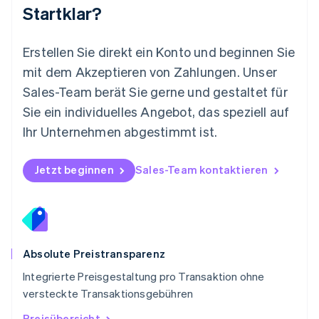
Nederlands
English
Startklar?
Norwegen
English
Österreich
Erstellen Sie direkt ein Konto und beginnen Sie
Deutsch
English
mit dem Akzeptieren von Zahlungen. Unser
Polen
Sales-Team berät Sie gerne und gestaltet für
English
Portugal
Sie ein individuelles Angebot, das speziell auf
Português
English
Ihr Unternehmen abgestimmt ist.
Rumänien
English
Schweden
Jetzt beginnen
Sales-Team kontaktieren
Svenska
English
Schweiz
Deutsch
Français
Italiano
English
Singapur
English
简体中文
Slowakei
Absolute Preistransparenz
English
Integrierte Preisgestaltung pro Transaktion ohne
Slowenien
versteckte Transaktionsgebühren
English
Italiano
Sonderverwaltungsregion Hongkong,
Preisübersicht