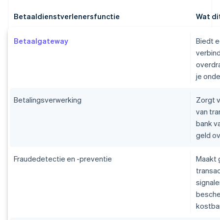
Betaaldienstverlenersfunctie
Wat di
Betaalgateway
Biedt e
verbind
overdr
je ond
Betalingsverwerking
Zorgt v
van tr
bank va
geld ov
Fraudedetectie en -preventie
Maakt 
transac
signal
besche
kostba