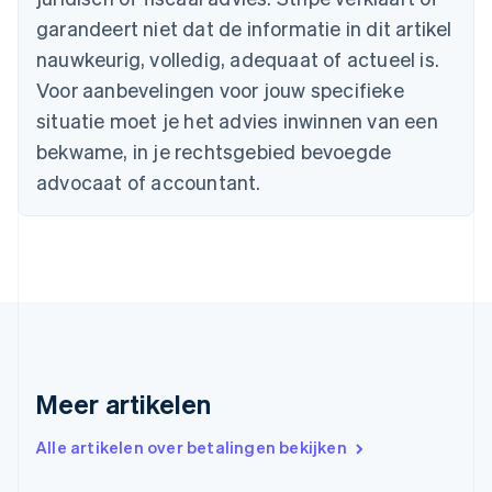
English
Canada
garandeert niet dat de informatie in dit artikel
English
Français
nauwkeurig, volledig, adequaat of actueel is.
Cyprus
Voor aanbevelingen voor jouw specifieke
English
Denemarken
situatie moet je het advies inwinnen van een
English
bekwame, in je rechtsgebied bevoegde
Duitsland
advocaat of accountant.
Deutsch
English
Estland
English
Finland
English
Svenska
Frankrijk
Français
English
Gibraltar
English
Griekenland
Meer artikelen
English
Hongarije
Alle artikelen over betalingen bekijken
English
Hongkong SAR, China