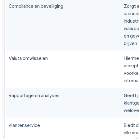
Compliance en beveiliging
Zorgt 
aan in
Industr
waardo
en gevo
blijven
Valuta omwisselen
Hiermee
accepte
voorke
interna
Rapportage en analyses
Geeft j
klantge
welove
Klantenservice
Biedt d
alle vr