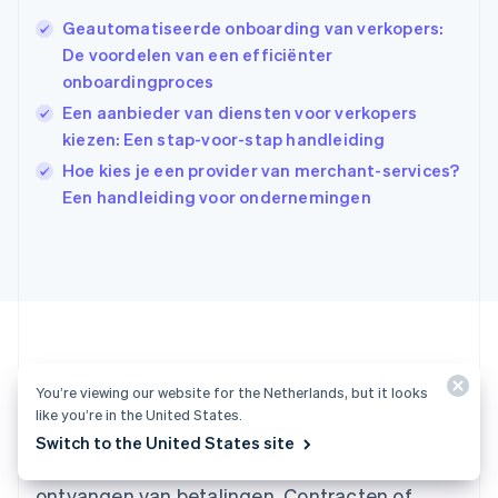
English
简体中文
Ierland
Geautomatiseerde onboarding van verkopers:
English
De voordelen van een efficiënter
India
onboardingproces
English
Een aanbieder van diensten voor verkopers
Italië
Italiano
English
kiezen: Een stap-voor-stap handleiding
Japan
Hoe kies je een provider van merchant-services?
日本語
English
Een handleiding voor ondernemingen
Kroatië
English
Italiano
Letland
English
Liechtenstein
Deutsch
English
Litouwen
English
Luxemburg
You’re viewing our website for the Netherlands, but it looks
Klaar om aan de slag te gaan?
Français
Deutsch
English
like you’re in the United States.
Maleisië
Switch to the United States site
English
简体中文
Maak een account en begin direct met het
Malta
ontvangen van betalingen. Contracten of