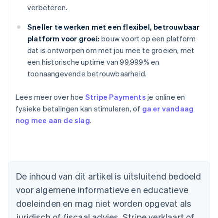
verbeteren.
Sneller te werken met een flexibel, betrouwbaar
platform voor groei:
bouw voort op een platform
dat is ontworpen om met jou mee te groeien, met
een historische uptime van 99,999% en
toonaangevende betrouwbaarheid.
Lees meer over hoe
Stripe Payments
je online en
fysieke betalingen kan stimuleren, of
ga er vandaag
nog mee aan de slag
.
Australië
English
België
De inhoud van dit artikel is uitsluitend bedoeld
Nederlands
Français
Deutsch
English
voor algemene informatieve en educatieve
Brazilië
Português
English
doeleinden en mag niet worden opgevat als
Bulgarije
juridisch of fiscaal advies. Stripe verklaart of