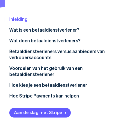
Oprichting van een start-up
Climate
Ecosysteem
Inleiding
CO₂-verwijdering
Partners
Identity
Wat is een betaaldienstverlener?
Stripe App Marketplace
Online identiteitsverificatie
Wat doen betaaldienstverleners?
Betaaldienstverleners versus aanbieders van
verkopersaccounts
Stripe Sessions 2026
Betaaldienstverleners:
Voordelen van het gebruik van een
Ontdek hoe Stripe de economische infrastructuu
betaaldienstverlener
Nu bekijken
Aanbieders van verkopersaccounts
Hoe kies je een betaaldienstverlener
Hoe Stripe Payments kan helpen
Aan de slag met Stripe