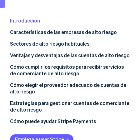
Introducción
Ecosistema
Sesiones de Stripe 2026
Características de las empresas de alto riesgo
Socios
Descubre cómo Stripe construye la infraestructura económi
Stripe App Marketplace
Mirar ahora
Sectores de alto riesgo habituales
Ventajas y desventajas de las cuentas de alto riesgo
Ventajas
Cómo cumplir los requisitos para recibir servicios
de comerciante de alto riesgo
Desventajas
Cómo elegir el proveedor adecuado de cuentas de
alto riesgo
Estrategias para gestionar cuentas de comerciante
de alto riesgo
Cómo puede ayudar Stripe Payments
Empieza a usar Stripe