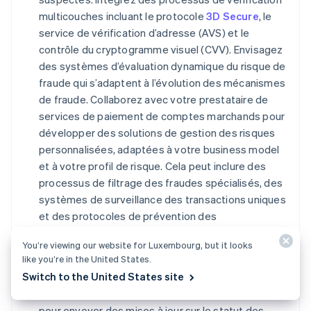
multicouches incluant le protocole
3D Secure
, le
service de vérification d’adresse (AVS) et le
contrôle du cryptogramme visuel (CVV). Envisagez
des systèmes d’évaluation dynamique du risque de
fraude qui s’adaptent à l’évolution des mécanismes
de fraude. Collaborez avec votre prestataire de
services de paiement de comptes marchands pour
développer des solutions de gestion des risques
personnalisées, adaptées à votre business model
et à votre profil de risque. Cela peut inclure des
processus de filtrage des fraudes spécialisés, des
systèmes de surveillance des transactions uniques
et des protocoles de prévention des
rétrofacturations sur mesure.
You’re viewing our website for Luxembourg, but it looks
like you’re in the United States.
Communiquer clairement avec les clients :
Switch to the United States site
Établissez des lignes de communication directes
avec vos clients et utilisez des outils automatisés
pour envoyer des mises à jour sur le statut des