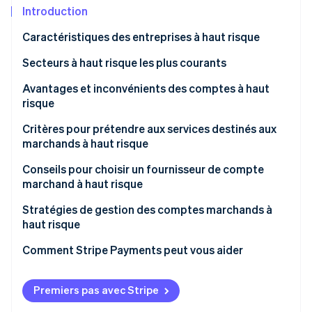
Découvrez les prochaines évolutions
Commerce en ligne
Introduction
Radar
Caractéristiques des entreprises à haut risque
Prévention de la fraude
Écosystème
Secteurs à haut risque les plus courants
Atlas
Constitution de start-up
Avantages et inconvénients des comptes à haut
Partenaires
Climate
Stripe App Marketplace
risque
Élimination du carbone
Avantages
Critères pour prétendre aux services destinés aux
Identity
marchands à haut risque
Vérification de l'identité
Inconvénients
Conseils pour choisir un fournisseur de compte
marchand à haut risque
Stratégies de gestion des comptes marchands à
haut risque
Stripe Sessions 2026
Découvrez comment Stripe construit l’infrastructure écono
Comment Stripe Payments peut vous aider
Regarder la vidéo
Premiers pas avec Stripe