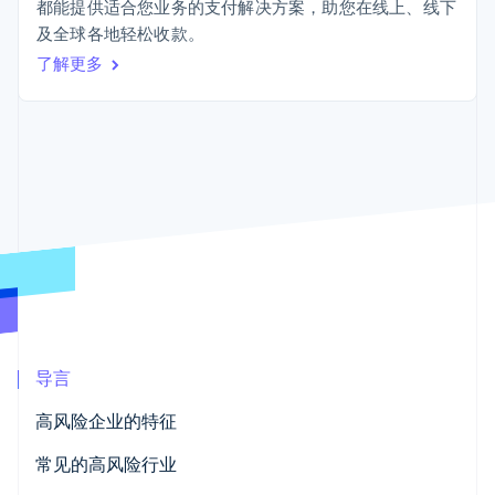
接入 125+ 种支
Stripe Sigma
都能提供适合您业务的支付解决方案，助您在线上、线下
产品路线图
SaaS
付方式
自定义报告
及全球各地轻松收款。
Sessions 年度大会
Terminal
Data Pipeline
招聘
了解更多
线下支付
数据同步
资讯中心
Authorization
资源
Stripe Press
Boost
按行业
支付成功率优
应用集成
化
AI 企业
代码示例
Link
创作者经济
开发者博客
联系
加速结账
游戏
API 状态
酒店、旅游与休闲
联系销售
保险
成为合作伙伴
媒体与娱乐
非营利组织
更多
专业服务
Product roadmap
公共部门
了解未来规划
零售
Radar
欺诈防范
导言
Atlas
生态系统
高风险企业的特征
初创企业注册
合作伙伴
常见的高风险行业
Climate
Stripe App Marketplace
碳移除