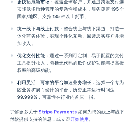
更快拓展新市场：
覆盖全球客户，并通过跨境支付选
项降低多币种管理的复杂性和成本，服务覆盖 195 个
国家/地区、支持 135 种以上货币。
统一线下与线上付款：
整合线上与线下渠道，打造一
体化商务体验，实现个性化互动、回馈忠实客户并增
阿联酋
加收入。
English
爱尔兰
优化支付性能：
通过一系列可定制、易于配置的支付
English
工具提升收入，包括无代码的欺诈保护功能与提高授
爱沙尼亚
权率的高级功能。
English
奥地利
利用灵活、可靠的平台加速业务增长：
选择一个专为
Deutsch
English
随业务扩展而设计的平台，历史正常运行时间达
澳大利亚
99.999%，可靠性在行业内首屈一指。
English
巴西
Português
English
了解更多关于
Stripe Payments
如何为您的线上与线下
保加利亚
付款提供支持的信息，或立即
开始使用
。
English
比利时
Nederlands
Français
Deutsch
English