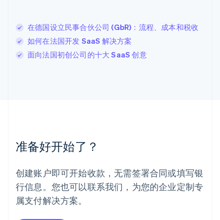
列支敦士登
Deutsch
English
卢森堡
在德国设立民事合伙公司 (GbR)：流程、成本和税收
Français
Deutsch
English
如何在法国开发 SaaS 解决方案
罗马尼亚
面向法国初创公司的十大 SaaS 创意
English
马尔他
English
马来西亚
English
简体中文
美国
English
Español
简体中文
墨西哥
Español
English
准备好开始了？
挪威
English
葡萄牙
创建账户即可开始收款，无需签署合同或填写银
Português
English
行信息。您也可以联系我们，为您的企业定制专
日本
日本語
English
属支付解决方案。
瑞典
Svenska
English