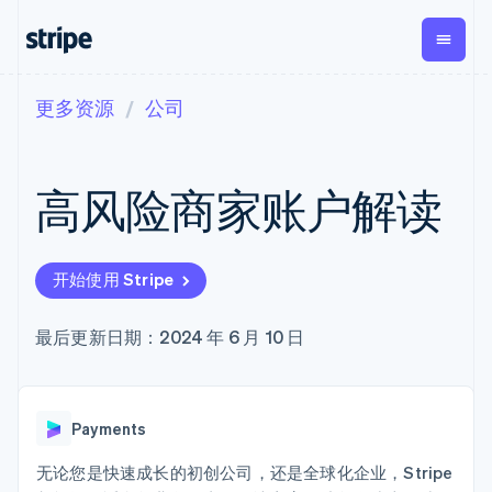
更多资源
公司
按企业阶段
文档
学习
支付
营收
资金管
平台
理
易市
大型企业
Stripe 文档
博客
Payments
Billing
初创企业
API 参考文档
客户案例
高风险商家账户解读
在线支付
经常性收入
Global
Conn
库与 SDK
指南
Managed
Metronome
Payouts
Stripe Apps
Payments
按用量计费
平台
备案商家解决
Subscriptions
向第三
按应用场景
方案
方打款
开始使用 Stripe
支持
订阅管理
Payment links
Crypto
指南
智能体商务
Invoicing
钱包、
加密货币
获取支持
无代码支付
一次性或定期
最后更新日期：2024 年 6 月 10 日
稳定币
电子商务
接受线上付款
托管支持方案
Checkout
账单
发行和
嵌入式金融
实施预置结账流程
专业服务
预构建支付界
Tax
发卡基
财务自动化
构建平台或交易市场
面
销售税和增值
础设施
全球化企业
管理订阅
Elements
税自动化
Payments
应用内支付
提供按用量计费
灵活的 UI 组件
Revenue
交易市场
发行稳定币支持的支付卡
Payment
Recognition
公司
资金管理
通过智能体配置和管理服
无论您是快速成长的初创公司，还是全球化企业，Stripe
methods
会计自动化
平台
务