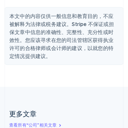
波兰
English
丹麦
本文中的内容仅供一般信息和教育目的，不应
English
被解释为法律或税务建议。Stripe 不保证或担
德国
保文章中信息的准确性、完整性、充分性或时
Deutsch
English
法国
效性。您应该寻求在您的司法管辖区获得执业
Français
English
许可的合格律师或会计师的建议，以就您的特
芬兰
定情况提供建议。
English
Svenska
荷兰
Nederlands
English
加拿大
English
Français
捷克
English
克罗地亚
English
Italiano
拉脱维亚
更多文章
English
立陶宛
查看所有“公司”相关文章
English