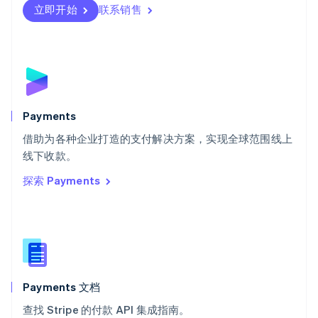
瑞士
立即开始
联系销售
Deutsch
Français
Italiano
English
塞浦路斯
English
斯洛伐克
English
斯洛文尼亚
English
Italiano
Payments
泰国
ไทย
English
借助为各种企业打造的支付解决方案，实现全球范围线上
希腊
线下收款。
English
探索 Payments
西班牙
Español
English
新加坡
English
简体中文
新西兰
English
匈牙利
English
Payments 文档
意大利
查找 Stripe 的付款 API 集成指南。
Italiano
English