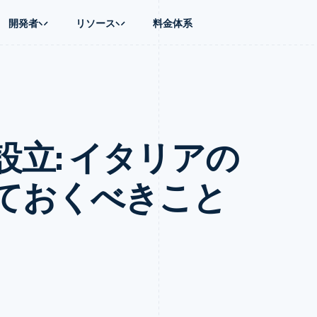
開発者
リソース
料金体系
ース別
ガイド
業種別
会社
資金管理
プラットフォ
プレイス
ンティックコマース
に問い合わせる
オンライン決済を受け付け
AI 企業
製品ロードマップ
Global Payouts
ス / ECサイト
ートプラン
構築済みの決済を実装
クリエイターエコノミ―
Sessions 年次カンファレン
第三者への入金
Connect
金融
ッショナルサービス
プラットフォームまたはマーケットプレイスを構築する
ゲーム
採用情報
プラットフォ
立: イタリアの
財務関連
ホスピタリティ、旅行、レジ
ニュースルーム
ルビジネス
サブスクリプションを管理
保険
Stripe Press
内決済
従量課金請求を提供
メディアおよびエンターテイ
の管理
トプレイス
ステーブルコイン担保型のカードを発行
ておくべきこと
理
エージェントによるサービスのプロビジョニングと管理
非営利団体
フォーム
プロフェッショナルサービス
パブリックセクター
動計算
小売業
on