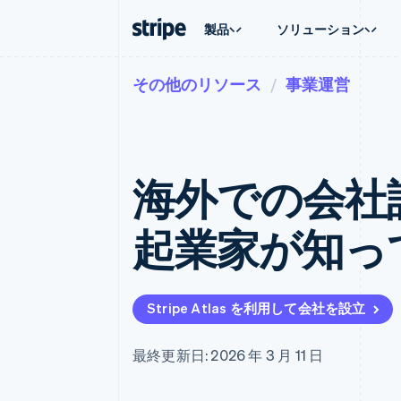
製品
ソリューション
その他のリソース
事業運営
企業規模別
ドキュメント
学ぶ
ユースケ
サポート
支払い
収益
大企業向け
Stripe のドキュメント
ブログ
エージェ
サポート
Payments
Billing
スタートアップ向け
API リファレンス
導入事例
E コマー
管理サポ
オンライン決済
経常収益
ライブラリと SDK
ガイド
埋込型
プロフェ
Managed Payments
Metronome
Stripe Apps
海外での会社設
請求・
マーチャントオブレコードソリ
従量課金
グローバ
ューション
サブスクリプション
アプリ
サブスクリプション
Payment links
マーケッ
起業家が知っ
コーディング不要の決済ページ
Invoicing
資金管
1 回限りまたは継続
Checkout
プラット
構築済み決済 UI
Tax
SaaS
消費税と VAT の自
Elements
柔軟な UI コンポーネント
Revenue Recogniti
Stripe Atlas を利用して会社を設立
会計管理の自動化
決済手段
125 以上の決済手段を利用可能
Stripe Sigma
カスタムレポート
Terminal
最終更新日: 2026 年 3 月 11 日
対面支払い
Data Pipeline
データの同期
Authorization Boost
決済成功率の最適化