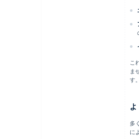
こ
ま
す
よ
多
に