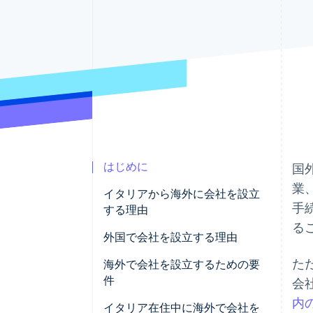
Link
スピーディーな決済
はじめに
国
業
イタリアから海外に会社を設立
手
する理由
る
外国で会社を設立する理由
た
より有利な税制
海外で会社を設立するための要
件
会
より簡素な行政手続き
内
外国法人設立 (Esterovestizione)
イタリア在住中に海外で会社を