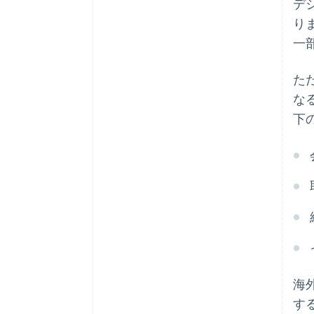
デ
り
一
た
な
下
海
す