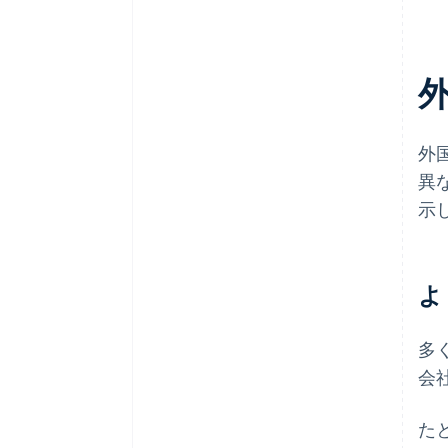
外
異
示
よ
多
会
た