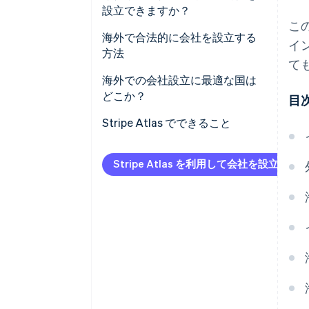
海外市場へのアクセス
設立できますか？
恒久的施設
こ
国際的な信頼性の向上
海外で合法的に会社を設立する
イ
罰則の可能性
方法
て
管轄区域の選択
海外での会社設立に最適な国は
どこか？
目
会社を設立する
エストニア
Stripe Atlas でできること
法務要件の遵守
スロベニア
Atlas への申請
Stripe Atlas を利用して会社を設立
スイス
EIN が到着する前に決済を受け付
け、銀行取引を行う
イギリス
創業者株式のキャッシュレス購
アメリカ
入
ヨーロッパの税金が最も低い国
自動 83 (b) 課税選択申請
は？
世界クラスの企業の法的文書