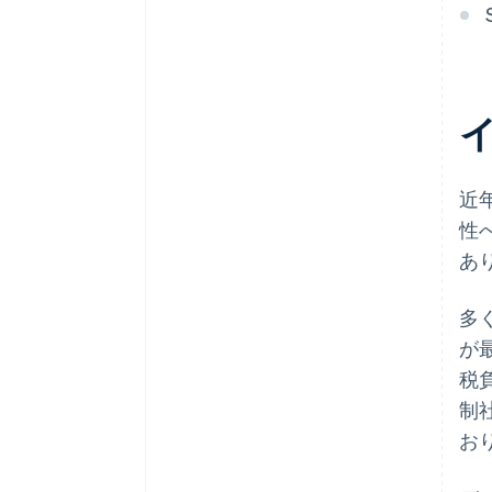
Stripe Payments を 1 年間無料で
ご利用いただけるほか、5 万ドル
のパートナークレジットと割引
も利用
近
性
あ
多
が
税負
制
お