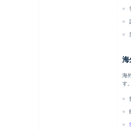
海
海
す