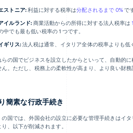
エストニア:
利益に対する税率は
分配されるまで 0%
で
アイルランド:
商業活動からの所得に対する法人税率は
の中でも最も低い税率の 1 つです。
イギリス:
法人税は通常、イタリア全体の税率よりも低
れらの国でビジネスを設立したからといって、自動的に
せん。ただし、税務上の柔軟性が高まり、より良い財務
。
り簡素な行政手続き
くの国では、外国会社の設立に必要な管理手続きはイタ
より、以下が削減されます。