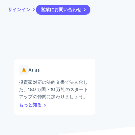
サインイン
営業にお問い合わせ
リソース
エコシステム
お問い合わせ
ームとマーケット
その他
アプリへの導入
パートナー
営業にお問い合わせ
Product roadmap
ス
コードサンプル
Stripe App Marketplace
パートナーになる
今後の予定を確認
開発者のブログ
ーム決済の構築
ャー
API ステータス
Radar
不正防止
Atlas
ンメント
Atlas
スタートアップの企業設立
投資家対応の法的文書で法人化し
た、180 カ国・10 万社のスタート
Climate
カーボンリムーバル
アップの仲間に加わりましょう。
もっと知る
Identity
オンライン本人確認