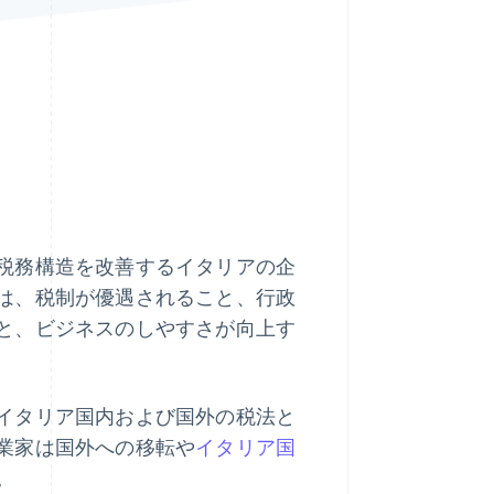
Stripe Sessions 2026
Stripe が AI の経済インフ
ラをどのように構築して
いるかをご覧ください。
こちらをご覧ください
税務構造を改善するイタリアの企
は、税制が優遇されること、行政
と、ビジネスのしやすさが向上す
イタリア国内および国外の税法と
業家は国外への移転や
イタリア国
。