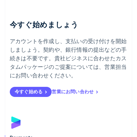
チェコ共和国
English
デンマーク
今すぐ始めましょう
English
ドイツ
Deutsch
English
アカウントを作成し、支払いの受け付けを開始
ニュージーランド
しましょう。契約や、銀行情報の提出などの手
English
ノルウェー
続きは不要です。貴社ビジネスに合わせたカス
English
タムパッケージのご提案については、営業担当
ハンガリー
にお問い合わせください。
English
フィンランド
English
Svenska
今すぐ始める
営業にお問い合わせ
ブラジル
Português
English
フランス
Français
English
ブルガリア
English
ベルギー
Nederlands
Français
Deutsch
English