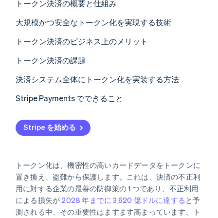
トークン決済の概要と仕組み
パートナー
Climate
Stripe App Marketplace
大規模かつ安全なトークン化を実現する技術
カーボンリムーバル
Identity
トークン決済のビジネス上のメリット
オンライン本人確認
リスクの低減とコンプライアンス負担の軽減
トークン決済の課題
顧客体験の向上
レガシーシステムの改修
決済システム全体にトークン化を実装する方法
取引成功率の向上
適用範囲の不備
適切なプロバイダーの選定
Stripe Payments でできること
Stripe Sessions 2026
Stripe が AI の経済インフラをどのように構築しているかを
新しい決済手段への対応
トークン乱立の管理
カードデータの収集と保管方法の再構成
ご覧ください。
Stripe を始める
こちらをご覧ください
プロバイダー間での移植性
レガシーなカードデータのトークン化
不正利用の検知
チーム間でのトークン活用
トークン化は、機密性の高いカードデータをトークンに
本番環境移行前のフロー全体のテスト
置き換え、盗難から保護します。これは、決済の不正利
用に対する企業の最善の防御策の 1 つであり、不正利用
による損失が
2028 年までに 3,620 億ドルに達する
と予
測される中、その重要性はますます高まっています。ト