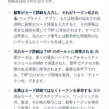
仕組みは以下のとおりです。
顧客がカード詳細を入力し、それがトークン化され
る:
ウェブサイト、アプリ、または対面の
端末
での決
済時に顧客がカード情報を入力すると、その情報は
安全な接続を通じて TSP に送信されます。サービス
は即座に、元のカード番号とは数学的な関連性のな
いランダムなトークンを生成します。
元のカード詳細は TSP のボールトに保管される:
機
密データは、多くの場合ハードウェアセキュリティ
モジュール (HSM) で保護された、堅牢でアクセス制
限のある環境に保管されます。厳格な条件下での
み、TSP だけがカード情報を取得、つまり「デトー
クン化」できます。
企業はカード詳細ではなくトークンを保存する:
保存
済みカード、サブスクリプション、
ワンクリック決
済
、返金、その他の取引には、顧客トークンを保存
して使用します。システムが侵害されたとしても、