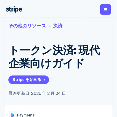
その他のリソース
決済
企業規模別
ドキュメント
学ぶ
支払い
収益
資金管
プラッ
理
フォー
大企業向け
Stripe のドキュメント
ブログ
とマー
Payments
Billing
スタートアップ向け
API リファレンス
導入事例
トークン決済: 現代
オンライン決
経常収益
ットプ
Global
ライブラリと SDK
ガイド
済
Metronome
Payouts
イス
Stripe Apps
Managed
企業向けガイド
従量課金
Payments
第三者
Connec
ユースケース別
マーチャント
サブスクリ
への入
サポート
プション
オブレコード
金
プラッ
ガイド
エージェンティックコマ
サブスクリ
ソリューショ
Payment links
フォー
ース
サポートに問い合わせる
プションの
Stripe を始める
ン
決済の
E コマース / ECサイト
オンライン決済を受け付
管理サポートプラン
コーディング
管理
Invoicing
築
埋込型金融
け
プロフェッショナルサー
1 回限りまた
不要の決済ペ
請求・財務関連
構築済みの決済を実装
ビス
最終更新日: 2026 年 2 月 24 日
は継続
ージ
Checkout
グローバルビジネス
プラットフォームまたは
構築済み決済
Tax
アプリ内決済
マーケットプレイスを構
消費税と
UI
マーケットプレイス
築する
VAT の自動
Elements
資金管理
サブスクリプションを管
柔軟な UI コン
計算
Revenue
会社
Payments
プラットフォーム
理