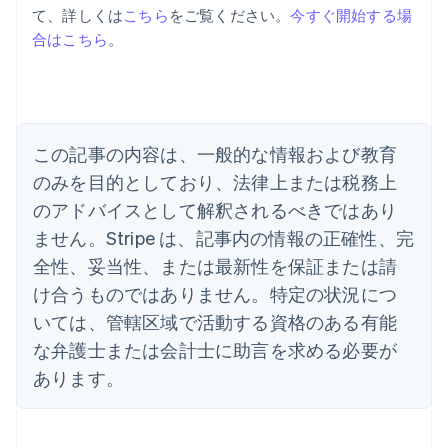
て、詳しくは
こちら
をご覧ください。
今すぐ開始する場
アイルランド
合はこちら
。
English
アメリカ
English
Español
简体中文
アラブ首長国連邦
English
イギリス
この記事の内容は、一般的な情報および教育
English
のみを目的としており、法律上または税務上
イタリア
のアドバイスとして解釈されるべきではあり
Italiano
English
インド
ません。Stripe は、記事内の情報の正確性、完
English
全性、妥当性、または最新性を保証または請
エストニア
English
け合うものではありません。特定の状況につ
オーストラリア
いては、管轄区域で活動する資格のある有能
English
オーストリア
な弁護士または会計士に助言を求める必要が
Deutsch
English
あります。
オランダ
Nederlands
English
カナダ
English
Français