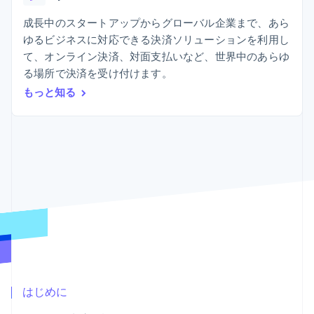
Recognition
ポーネント
SaaS
従量課金請求を提供
決済手段
製品ロードマップ
成長中のスタートアップからグローバル企業まで、あら
ステーブルコイン担保型
会計管理の
125 以上の決
Sessions 年次カンファ
のカードを発行
ゆるビジネスに対応できる決済ソリューションを利用し
自動化
済手段を利用
レンス
エージェントによるサー
Stripe
て、オンライン決済、対面支払いなど、世界中のあらゆ
可能
Terminal
採用情報
ビスのプロビジョニング
Sigma
業種別
対面支払い
ニュースルーム
る場所で決済を受け付けます。
と管理
カスタムレ
Authorization
Stripe Press
もっと知る
ポート
Boost
AI 企業
Data
決済成功率の
クリエイターエコノミ―
Pipeline
最適化
ゲーム
リソース
データの同
Link
ホスピタリティ、旅行、
お問い合わせ
期
スピーディー
レジャー
な決済
保険
アプリへの導入
営業にお問い合わせ
メディアおよびエンター
コードサンプル
パートナーになる
テインメント
開発者のブログ
非営利団体
API ステータス
プロフェッショナルサー
その他
ビス
Product roadmap
パブリックセクター
今後の予定を確認
小売業
Radar
不正防止
はじめに
エコシステム
Atlas
スタートアップの企業設立