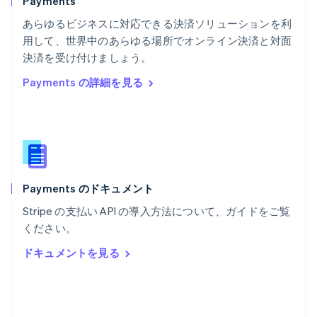
Payments
ポーランド
あらゆるビジネスに対応できる決済ソリューションを利
English
用して、世界中のあらゆる場所でオンライン決済と対面
ポルトガル
Português
English
決済を受け付けましょう。
マルタ
Payments の詳細を見る
English
マレーシア
English
简体中文
メキシコ
Español
English
ラトビア
English
Payments のドキュメント
リトアニア
English
Stripe の支払い API の導入方法について、ガイドをご覧
リヒテンシュタイン
ください。
Deutsch
English
ルーマニア
ドキュメントを見る
English
ルクセンブルグ
Français
Deutsch
English
中国香港特別行政区
English
简体中文