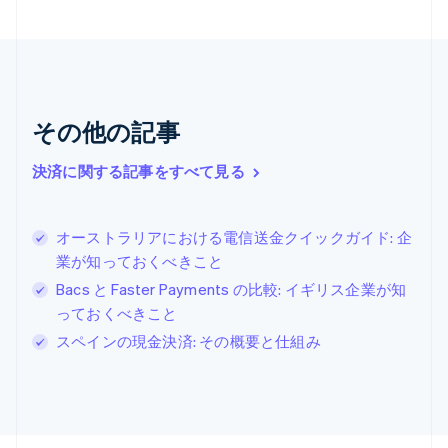
キプロス
English
ギリシア
English
クロアチア
その他の記事
English
Italiano
ジブラルタル
English
決済に関する記事をすべて見る
シンガポール
English
简体中文
スイス
オーストラリアにおける電信送金クイックガイド: 企
Deutsch
Français
Italiano
English
業が知っておくべきこと
スウェーデン
Svenska
English
Bacs と Faster Payments の比較: イギリス企業が知
スペイン
っておくべきこと
Español
English
スペインの現金決済: その概要と仕組み
スロバキア
English
スロベニア
English
Italiano
タイ
ไทย
English