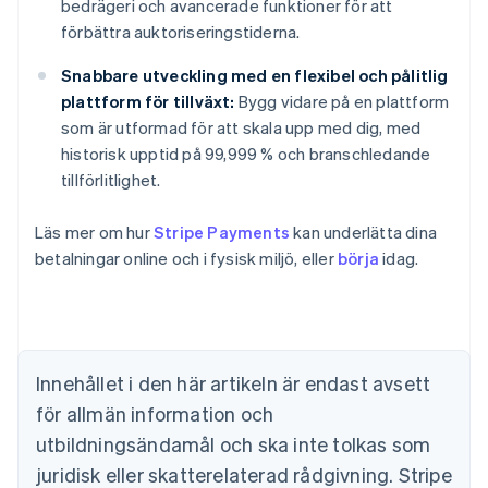
bedrägeri och avancerade funktioner för att
förbättra auktoriseringstiderna.
Snabbare utveckling med en flexibel och pålitlig
plattform för tillväxt:
Bygg vidare på en plattform
som är utformad för att skala upp med dig, med
historisk upptid på 99,999 % och branschledande
tillförlitlighet.
Läs mer om hur
Stripe Payments
kan underlätta dina
Australien
betalningar online och i fysisk miljö, eller
börja
idag.
English
Belgien
Nederlands
Français
Deutsch
English
Brasilien
Português
English
Bulgarien
Innehållet i den här artikeln är endast avsett
English
för allmän information och
Cypern
English
utbildningsändamål och ska inte tolkas som
Danmark
juridisk eller skatterelaterad rådgivning. Stripe
English