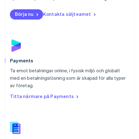
Norge
English
Börja nu
Kontakta säljteamet
Nya Zeeland
English
Polen
English
Portugal
Português
English
Rumänien
English
Payments
Schweiz
Ta emot betalningar online, i fysisk miljö och globalt
Deutsch
Français
Italiano
English
med en betalningslösning som är skapad för alla typer
Singapore
English
简体中文
av företag.
Slovakien
Titta närmare på Payments
English
Slovenien
English
Italiano
Spanien
Español
English
Storbritannien
English