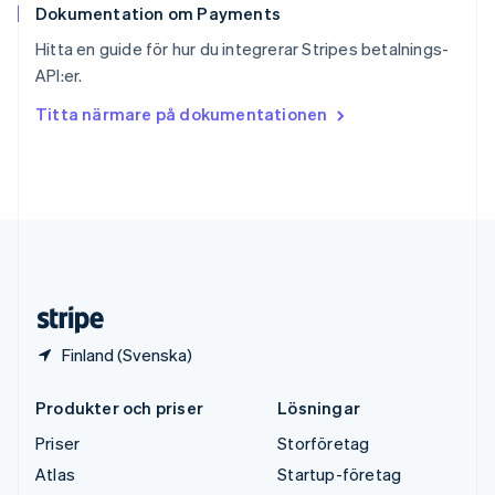
Dokumentation om Payments
Sverige
Svenska
English
Hitta en guide för hur du integrerar Stripes betalnings-
Thailand
API:er.
ไทย
English
Tjeckien
Titta närmare på dokumentationen
English
Tyskland
Deutsch
English
Ungern
English
USA
English
Español
简体中文
Österrike
Deutsch
English
Finland (Svenska)
Produkter och priser
Lösningar
Priser
Storföretag
Atlas
Startup-företag