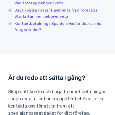
Vad företag behöver veta
Japan
日本語
English
Bacs kontra Faster Payments: Vad företag i
Kanada
Storbritannien behöver veta
English
Français
Kontantbetalning i Spanien: Vad är det och hur
Kroatien
English
Italiano
fungerar det?
Lettland
English
Liechtenstein
Deutsch
English
Litauen
English
Luxemburg
Français
Deutsch
English
Är du redo att sätta i gång?
Malaysia
English
简体中文
Malta
Skapa ett konto och börja ta emot betalningar
English
Mexiko
– inga avtal eller bankuppgifter behövs – eller
Español
English
kontakta oss för att ta fram ett
Nederländerna
specialanpassat paket för ditt företag.
Nederlands
English