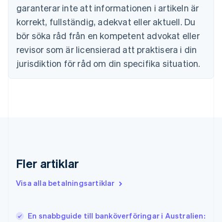
Estland
garanterar inte att informationen i artikeln är
English
korrekt, fullständig, adekvat eller aktuell. Du
Fastlandskina
bör söka råd från en kompetent advokat eller
简体中文
English
Finland
revisor som är licensierad att praktisera i din
English
Svenska
jurisdiktion för råd om din specifika situation.
Frankrike
Français
English
Förenade Arabemiraten
English
Gibraltar
English
Grekland
English
Hongkong SAR, Kina
English
简体中文
Fler artiklar
Indien
English
Visa alla betalningsartiklar
Irland
English
Italien
En snabbguide till banköverföringar i Australien:
Italiano
English