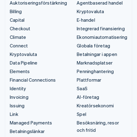
Auktoriseringsförstärkning
Agentbaserad handel
Billing
Kryptovaluta
Capital
E-handel
Checkout
Integrerad finansiering
Climate
Ekonomiautomatisering
Connect
Globala företag
Kryptovaluta
Betalningar i appen
Data Pipeline
Marknadsplatser
Elements
Penninghantering
Financial Connections
Plattformar
Identity
SaaS
Invoicing
AI-företag
Issuing
Kreatörsekonomi
Link
Spel
Managed Payments
Besöksnäring, resor
och fritid
Betalningslänkar