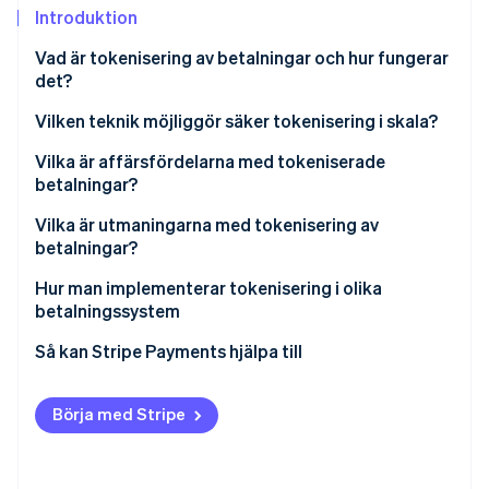
Identitetsverifiering online
Introduktion
Partner
Stripe App Marketplace
Vad är tokenisering av betalningar och hur fungerar
det?
Vilken teknik möjliggör säker tokenisering i skala?
Stripe Sessions 2026
Se hur Stripe bygger den ekonomiska inf
Vilka är affärsfördelarna med tokeniserade
Titta nu
betalningar?
Mindre risk och efterlevnadsbörda
Vilka är utmaningarna med tokenisering av
betalningar?
Bättre kundupplevelse
Renovera äldre system
Hur man implementerar tokenisering i olika
Högre andel godkända transaktioner
betalningssystem
Ofullständig täckning
Framtidssäkring för nya betalningsmetoder
Börja med rätt leverantör
Så kan Stripe Payments hjälpa till
Hantera tokenspridning
Konfigurera om hur du samlar in och lagrar kortdata
Portabilitet mellan leverantörer
Börja med Stripe
Tokenisera för äldre kortdata
Bedrägeriidentifiering
Gör tokens användbara mellan team