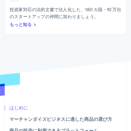
Recognition
ポーネント
SaaS
従量課金請求を提供
決済手段
製品ロードマップ
投資家対応の法的文書で法人化した、180 カ国・10 万社
ステーブルコイン担保型
会計管理の
125 以上の決
Sessions 年次カンファ
のカードを発行
のスタートアップの仲間に加わりましょう。
自動化
済手段を利用
レンス
エージェントによるサー
Stripe
可能
Terminal
もっと知る
採用情報
ビスのプロビジョニング
Sigma
業種別
対面支払い
ニュースルーム
と管理
カスタムレ
Authorization
Stripe Press
ポート
Boost
AI 企業
Data
決済成功率の
クリエイターエコノミ―
Pipeline
最適化
ゲーム
リソース
データの同
Link
ホスピタリティ、旅行、
お問い合わせ
期
スピーディー
レジャー
な決済
保険
アプリへの導入
営業にお問い合わせ
メディアおよびエンター
コードサンプル
パートナーになる
テインメント
開発者のブログ
非営利団体
API ステータス
プロフェッショナルサー
その他
ビス
Product roadmap
パブリックセクター
今後の予定を確認
小売業
はじめに
Radar
不正防止
マーチャンダイズビジネスに適した商品の選び方
エコシステム
Atlas
顧客との関連性
商品の販売に利用できるプラットフォーム
スタートアップの企業設立