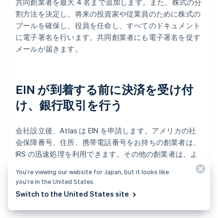
共同創業者を最大 4 名まで追加します。また、株式の分
割方法を決定し、将来の投資家や従業員のために株式の
プールを確保し、役員を任命し、すべてのドキュメント
に電子署名を行います。共同創業者にも電子署名を促す
メールが届きます。
EIN が到着する前に決済を受け付
け、銀行取引を行う
会社設立後、Atlas は EIN を申請します。アメリカの社
会保障番号、住所、携帯電話番号をお持ちの創業者は、
IRS の迅速処理を利用できます。その他の創業者は、よ
り時間のかかる通常の手続きを行います。また、Atlas
You’re viewing our website for Japan, but it looks like
では EIN の取得前決済や銀行取引が可能ですので、EIN
you’re in the United States.
到着前に決済の受け付けや取引を行うことができます。
Switch to the United States site