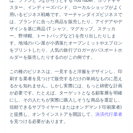
は、ファンとつながろうとする YouTuber、ポッドキャ
Stripe Payments を 1 年間無料でご利用いただけるほ
スター、インディーズバンド、ローカルショップがよく
か、5 万ドルのパートナークレジットと割引も利用
用いるビジネス戦略です。マーチャンダイズビジネスで
は、ブランドに合った商品を販売したり、アイデアやデ
ザインを基に商品 (T シャツ、マグカップ、ステッカ
ー、野球帽、トートバッグなど) を売り出したりしま
す。地域のパン屋が小洒落たオーブンミットやエプロン
をプリントしたり、人気の旅行ブロガーがパスポートホ
ルダーを販売したりするのがこの例です。
この種のビジネスは、一見すると洋服をデザインし、印
刷する業者を見つけて販売するだけの単純なものに思え
るかも知れません。しかし実際には、もっと綿密な計画
が必要です。たとえば、ターゲットとなる顧客層を明確
にし、その人たちが実際に購入しそうな商品を選定し、
信頼できるサプライヤー (またはオンデマンド印刷業者)
と提携し、オンラインストアを開設して、
決済代行業者
を見つける必要があります。