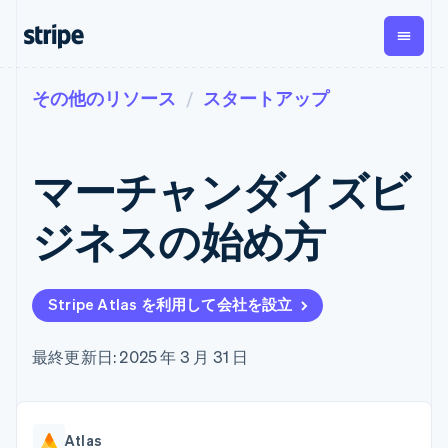
その他のリソース
スタートアップ
企業規模別
ドキュメント
学ぶ
支払い
収益
資金管
プラッ
理
フォー
大企業向け
Stripe のドキュメント
ブログ
とマー
Payments
Billing
スタートアップ向け
API リファレンス
導入事例
マーチャンダイズビ
オンライン決
経常収益
ットプ
Global
ライブラリと SDK
ガイド
済
Metronome
Payouts
イス
Stripe Apps
Managed
ジネスの始め方
従量課金
Payments
第三者
Connec
ユースケース別
マーチャント
サブスクリ
への入
サポート
プション
オブレコード
金
プラッ
ガイド
エージェンティックコマ
サブスクリ
ソリューショ
Payment links
フォー
ース
サポートに問い合わせる
プションの
Stripe Atlas を利用して会社を設立
ン
決済の
E コマース / ECサイト
オンライン決済を受け付
管理サポートプラン
コーディング
管理
Invoicing
築
埋込型金融
け
プロフェッショナルサー
1 回限りまた
不要の決済ペ
請求・財務関連
構築済みの決済を実装
ビス
最終更新日: 2025 年 3 月 31 日
は継続
ージ
Checkout
グローバルビジネス
プラットフォームまたは
構築済み決済
Tax
アプリ内決済
マーケットプレイスを構
消費税と
UI
マーケットプレイス
築する
VAT の自動
Elements
資金管理
サブスクリプションを管
柔軟な UI コン
計算
Revenue
会社
Atlas
プラットフォーム
理