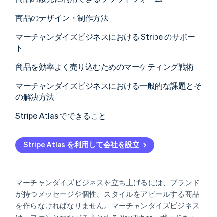
パートナー
Climate
制作の実現見込み
Shopify
商品のデザイン・制作方法
Stripe App Marketplace
カーボンリムーバル
Etsy
収益性
着想を得るための調査
マーチャンダイズビジネスにおける Stripe のサポー
Identity
オンライン本人確認
ト
Spring
ブランドの一貫性
デザイナーの採用またはテンプレートの使用
商品を効率よく売り込むためのマーケティング戦術
製法の選択
インフルエンサーとのコラボレーション
マーチャンダイズビジネスにおける一般的な課題とそ
サンプルテスト
の解決方法
Stripe Sessions 2026
限定販売
梱包管理
Stripe が AI の経済インフラをどのように構築しているかを
品質管理
Stripe Atlas でできること
ご覧ください。
ソーシャルメディアプロモーション
こちらをご覧ください
価格の問題
Atlas への申請
メールマガジン
Stripe Atlas を利用して会社を設立
配送の遅延
EIN が到着する前に決済を受け付け、銀行取引を行う
景品・コンテスト
安価なコピー品
創業者株式のキャッシュレス購入
ポップアップショップ・地域イベント
マーチャンダイズビジネスを立ち上げるには、ブランド
在庫管理
自動 83 (b) 課税選択申請
が持つメッセージや個性、スタイルをアピールする商品
を作らなければなりません。マーチャンダイズビジネス
マーケティング
世界クラスの企業の法的文書