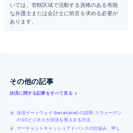
English
いては、管轄区域で活動する資格のある有能
オーストラリア
な弁護士または会計士に助言を求める必要が
English
オーストリア
あります。
Deutsch
English
オランダ
Nederlands
English
カナダ
English
Français
キプロス
English
ギリシア
English
その他の記事
クロアチア
English
Italiano
ジブラルタル
決済に関する記事をすべて見る
English
シンガポール
English
简体中文
決済ゲートウェイ (betalväxel) の説明: スウェーデン
スイス
の ECビジネスが決済を導入する方法
Deutsch
Français
Italiano
English
マーチャントキャッシュアドバンスの仕組み、申し
スウェーデン