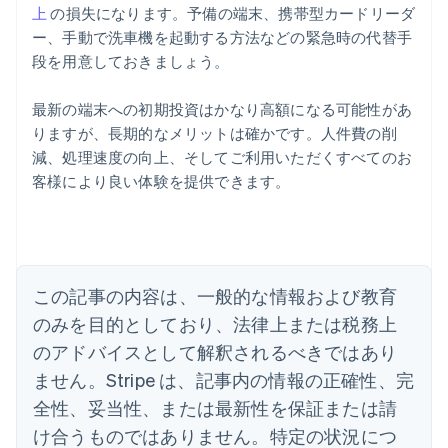
上
の損失になります。予備の端末、携帯型カードリーダ
ー、手動で洗車機を起動する方法などの緊急時の代替手
段を用意しておきましょう。
最新の端末への初期投資はかなり高額になる可能性があ
りますが、長期的なメリットは確かです。人件費の削
減、処理速度の向上、そしてご利用いただくすべてのお
客様により良い体験を提供できます。
アイルランド
English
アメリカ
English
Español
简体中文
アラブ首長国連邦
この記事の内容は、一般的な情報および教育
English
イギリス
のみを目的としており、法律上または税務上
English
のアドバイスとして解釈されるべきではあり
イタリア
Italiano
English
ません。Stripe は、記事内の情報の正確性、完
インド
全性、妥当性、または最新性を保証または請
English
エストニア
け合うものではありません。特定の状況につ