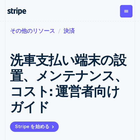
その他のリソース
決済
企業規模別
ドキュメント
学ぶ
支払い
収益
資金管
プラッ
理
フォー
大企業向け
Stripe のドキュメント
ブログ
とマー
Payments
Billing
スタートアップ向け
API リファレンス
導入事例
洗車支払い端末の設
オンライン決
経常収益
ットプ
Global
ライブラリと SDK
ガイド
済
Metronome
Payouts
イス
Stripe Apps
Managed
置、メンテナンス、
従量課金
Payments
第三者
Connec
ユースケース別
マーチャント
サブスクリ
への入
サポート
プション
オブレコード
金
コスト: 運営者向け
プラッ
ガイド
エージェンティックコマ
サブスクリ
ソリューショ
Payment links
フォー
ース
サポートに問い合わせる
プションの
ン
決済の
E コマース / ECサイト
オンライン決済を受け付
管理サポートプラン
コーディング
管理
Invoicing
ガイド
築
埋込型金融
け
プロフェッショナルサー
1 回限りまた
不要の決済ペ
請求・財務関連
構築済みの決済を実装
ビス
は継続
ージ
Checkout
グローバルビジネス
プラットフォームまたは
構築済み決済
Tax
アプリ内決済
マーケットプレイスを構
消費税と
UI
Stripe を始める
マーケットプレイス
築する
VAT の自動
Elements
資金管理
サブスクリプションを管
柔軟な UI コン
計算
Revenue
会社
プラットフォーム
理