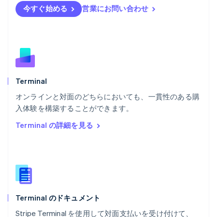
English
Svenska
今すぐ始める
営業にお問い合わせ
ブラジル
Português
English
フランス
Français
English
ブルガリア
English
ベルギー
Nederlands
Français
Deutsch
English
Terminal
ポーランド
オンラインと対面のどちらにおいても、一貫性のある購
English
入体験を構築することができます。
ポルトガル
Português
English
Terminal の詳細を見る
マルタ
English
マレーシア
English
简体中文
メキシコ
Español
English
ラトビア
Terminal のドキュメント
English
リトアニア
Stripe Terminal を使用して対面支払いを受け付けて、