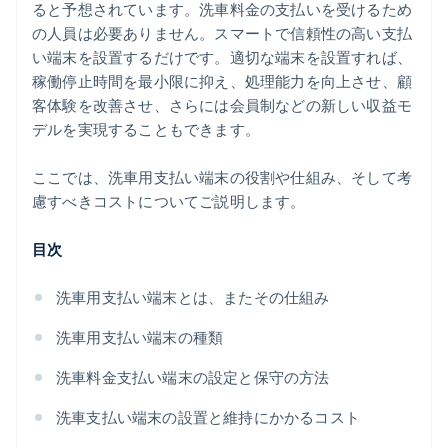
ると予想されています。洗車料金の支払いを受けるため
メンテナンスと消耗品の補充
の人員は必要ありません。スマートで信頼性の高い支払
ダウンタイム (稼働停止時間) のコスト
い端末を設置するだけです。適切な端末を設置すれば、
稼働停止時間を最小限に抑え、処理能力を向上させ、顧
客体験を改善させ、さらには会員制などの新しい収益モ
デルを実現することもできます。
ここでは、洗車用支払い端末の役割や仕組み、そして考
慮すべきコストについてご説明します。
目次
洗車用支払い端末とは、またその仕組み
洗車用支払い端末の種類
洗車料金支払い端末の設定と保守の方法
洗車支払い端末の設置と維持にかかるコスト