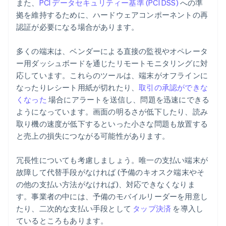
また、
PCI データセキュリティー基準 (PCI DSS)
への準
拠を維持するために、ハードウェアコンポーネントの再
認証が必要になる場合があります。
多くの端末は、ベンダーによる直接の監視やオペレータ
ー用ダッシュボードを通じたリモートモニタリングに対
応しています。これらのツールは、端末がオフラインに
なったりレシート用紙が切れたり、
取引の承認ができな
くなった
場合にアラートを送信し、問題を迅速にできる
ようになっています。画面の明るさが低下したり、読み
取り機の速度が低下するといった小さな問題も放置する
と売上の損失につながる可能性があります。
冗長性についても考慮しましょう。唯一の支払い端末が
故障して代替手段がなければ (予備のキオスク端末やそ
の他の支払い方法がなければ)、対応できなくなりま
す。事業者の中には、予備のモバイルリーダーを用意し
たり、二次的な支払い手段として
タップ決済
を導入し
ているところもあります。