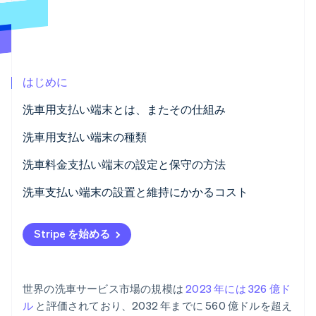
パートナー
Climate
Stripe App Marketplace
カーボンリムーバル
Identity
オンライン本人確認
はじめに
洗車用支払い端末とは、またその仕組み
洗車用支払い端末の種類
Stripe Sessions 2026
スタンドアローンのカードリーダー
洗車料金支払い端末の設定と保守の方法
Stripe が AI の経済インフラをどのように構築しているかを
ご覧ください。
こちらをご覧ください
多機能型の支払いキオスク端末
設定
洗車支払い端末の設置と維持にかかるコスト
POS 統合型端末
メンテナンス
ハードウェア
Stripe を始める
セルフ式洗車場のキオスク端末
インストールとセットアップ
QR コードベースのシステム
ソフトウェアとサブスクリプション
世界の洗車サービス市場の規模は
2023 年には 326 億ド
決済処理手数料
ル
と評価されており、2032 年までに 560 億ドルを超え