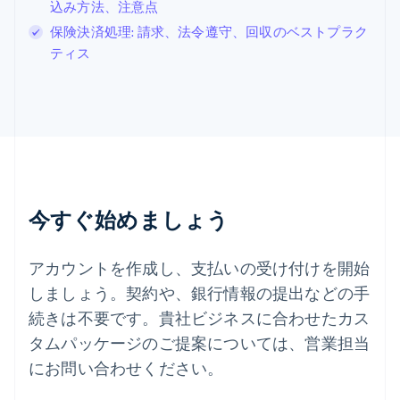
Svenska
English
込み方法、注意点
スペイン
保険決済処理: 請求、法令遵守、回収のベストプラク
Español
English
ティス
スロバキア
English
スロベニア
English
Italiano
タイ
ไทย
English
チェコ共和国
English
デンマーク
今すぐ始めましょう
English
ドイツ
Deutsch
English
アカウントを作成し、支払いの受け付けを開始
ニュージーランド
しましょう。契約や、銀行情報の提出などの手
English
ノルウェー
続きは不要です。貴社ビジネスに合わせたカス
English
タムパッケージのご提案については、営業担当
ハンガリー
にお問い合わせください。
English
フィンランド