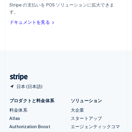
English
Stripe の支払いを POS ソリューションに拡大できま
リヒテンシュタイン
す。
Deutsch
English
ルーマニア
ドキュメントを見る
English
ルクセンブルグ
Français
Deutsch
English
中国香港特別行政区
English
简体中文
中国本土
简体中文
English
日本
日本語
English
日本 (日本語)
プロダクトと料金体系
ソリューション
料金体系
大企業
Atlas
スタートアップ
Authorization Boost
エージェンティックコマ