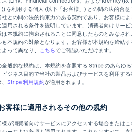
ス (Link、Financial Connections、および Iden
」)) を利用する個人 (以下「お客様」) との間の法的
当社との間の法的拘束力のある契約であり、お客様によ
に適用される条件を説明しています。消費者向けサービ
様は本規約に拘束されることに同意したものとみなされ
ルも本規約の対象となります。お客様が本規約を締結する S
によって異なり、
こちら
でご確認いただけます。
の全般的な規約は、本規約を参照する Stripe のあら
。ビジネス目的で当社の製品およびサービスを利用する事
は、
Stripe 利用規約
が適用されます。
. お客様に適用されるその他の規約
客様が消費者向けサービスにアクセスする場合またはこ
リシーおよび条項も適用されます。これらはすべて、参