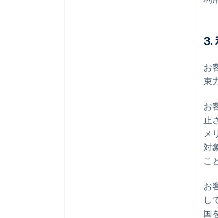
3
お
束
お
止
メ
対
こ
お
し
国