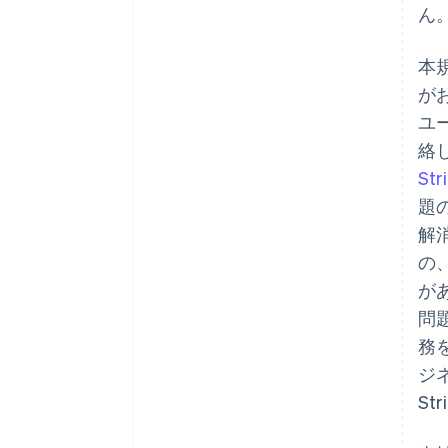
ん
本
が
ユ
絡
St
題
解
の
が
問
務
ジ
St