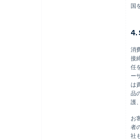
国
4.
消
接
任
ー
は
品
護
お
者
社