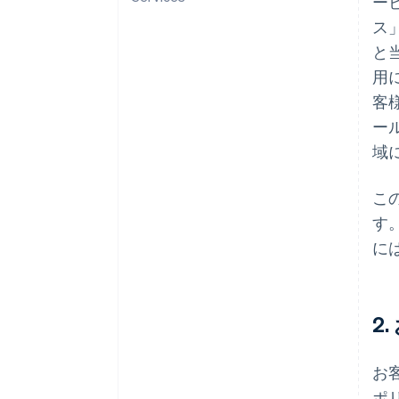
ービ
ス
と
用
客
ー
域
こ
す
に
2
お
ポ