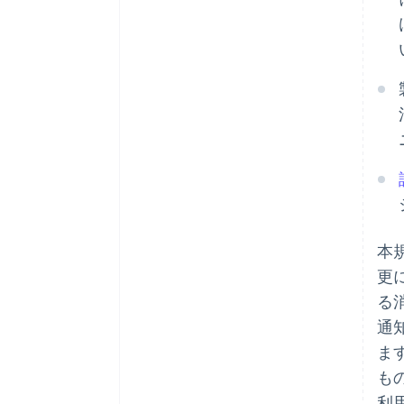
本
更
る
通
ま
も
利