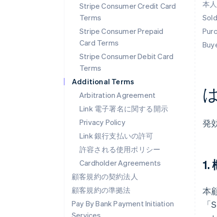
本
Stripe Consumer Credit Card
Terms
Sol
Stripe Consumer Prepaid
Pur
Card Terms
Buy
Stripe Consumer Debit Card
Terms
Additional Terms
Arbitration Agreement
Link 電子署名に関する開示
Privacy Policy
発効
Link 銀行支払いの許可
許容される使用ポリシー
1
Cardholder Agreements
顧客規約の契約法人
顧客規約の準拠法
本
Pay By Bank Payment Initiation
「
Services