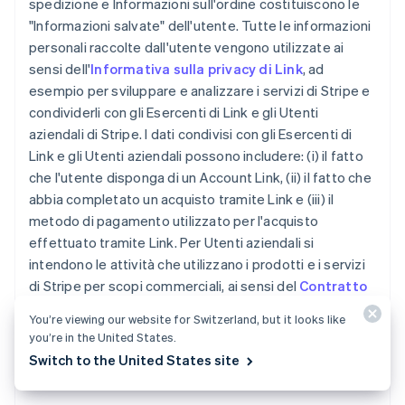
spedizione e Informazioni sull'ordine costituiscono le
"Informazioni salvate" dell'utente. Tutte le informazioni
personali raccolte dall'utente vengono utilizzate ai
sensi dell'
Informativa sulla privacy di Link
, ad
esempio per sviluppare e analizzare i servizi di Stripe e
condividerli con gli Esercenti di Link e gli Utenti
aziendali di Stripe. I dati condivisi con gli Esercenti di
Link e gli Utenti aziendali possono includere: (i) il fatto
che l'utente disponga di un Account Link, (ii) il fatto che
abbia completato un acquisto tramite Link e (iii) il
metodo di pagamento utilizzato per l'acquisto
effettuato tramite Link. Per Utenti aziendali si
intendono le attività che utilizzano i prodotti e i servizi
di Stripe per scopi commerciali, ai sensi del
Contratto
di servizio di Stripe
. Stripe potrebbe inoltre
You’re viewing our website for Switzerland, but it looks like
condividere i Dati dell'account dell'utente con i propri
you’re in the United States.
partner finanziari al fine di assistere gli utenti con la
Switch to the United States site
ricezione dei servizi erogati dagli stessi partner.