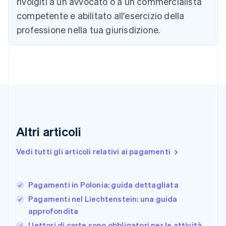
rivolgiti a un avvocato o a un commercialista
Cipro
competente e abilitato all'esercizio della
English
Croazia
professione nella tua giurisdizione.
English
Italiano
Danimarca
English
Emirati Arabi Uniti
English
Estonia
English
Finlandia
English
Svenska
Altri articoli
Francia
Français
English
Vedi tutti gli articoli relativi ai pagamenti
Germania
Deutsch
English
Giappone
日本語
English
Pagamenti in Polonia: guida dettagliata
Gibilterra
Pagamenti nel Liechtenstein: una guida
English
approfondita
Grecia
English
I lettori di carte sono obbligatori per le attività