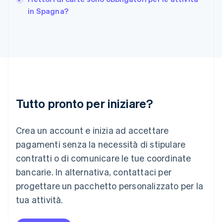
India
in Spagna?
English
Irlanda
English
Italia
Italiano
English
Lettonia
English
Liechtenstein
Deutsch
English
Tutto pronto per iniziare?
Lituania
English
Crea un account e inizia ad accettare
Lussemburgo
Français
Deutsch
English
pagamenti senza la necessità di stipulare
Malaysia
contratti o di comunicare le tue coordinate
English
简体中文
Malta
bancarie. In alternativa, contattaci per
English
progettare un pacchetto personalizzato per la
Messico
tua attività.
Español
English
Norvegia
English