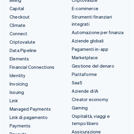
Capital
E-commerce
Checkout
Strumenti finanziari
integrati
Climate
Automazione per finanza
Connect
Aziende globali
Criptovalute
Pagamenti in-app
Data Pipeline
Marketplace
Elements
Gestione del denaro
Financial Connections
Piattaforme
Identity
SaaS
Invoicing
Aziende di IA
Issuing
Creator economy
Link
Gaming
Managed Payments
Ospitalità, viaggi e
Link di pagamento
tempo libero
Payments
Assicurazione
Payouts