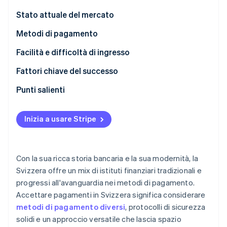
Radar
Stato attuale del mercato
Prevenzione delle frodi
Ecosistema
Metodi di pagamento
Atlas
Costituzione di start-up
Partner
Utilizzo corrente
Facilità e difficoltà di ingresso
Stripe App Marketplace
Climate
Tendenze emergenti
Imposte
Fattori chiave del successo
Rimozione del carbonio
Identity
Storni e contestazioni
Punti salienti
Verifica online dell'identità
Pagamenti internazionali
Accoglimento dei pagamenti digitali
Inizia a usare Stripe
Sicurezza e privacy
Fornire versatilità
Innalzare gli standard di sicurezza
Stripe Sessions 2026
Con la sua ricca storia bancaria e la sua modernità, la
Scopri come Stripe sta costruendo l'infrastruttura economi
Svizzera offre un mix di istituti finanziari tradizionali e
Guarda ora
progressi all'avanguardia nei metodi di pagamento.
Accettare pagamenti in Svizzera significa considerare
metodi di pagamento diversi
, protocolli di sicurezza
solidi e un approccio versatile che lascia spazio