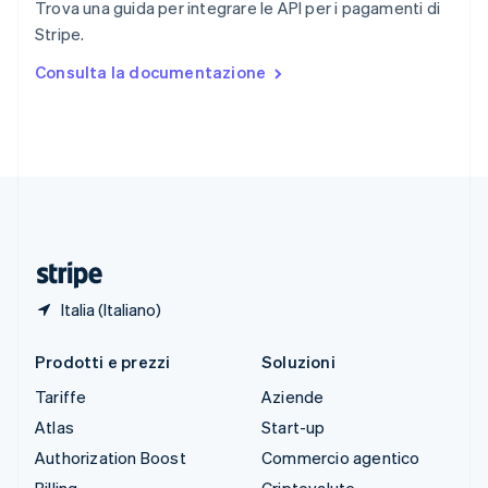
Trova una guida per integrare le API per i pagamenti di
Spagna
Stripe.
Español
English
Stati Uniti
Consulta la documentazione
English
Español
简体中文
Svezia
Svenska
English
Svizzera
Deutsch
Français
Italiano
English
Thailandia
ไทย
English
Ungheria
English
Italia (Italiano)
Prodotti e prezzi
Soluzioni
Tariffe
Aziende
Atlas
Start-up
Authorization Boost
Commercio agentico
Billing
Criptovalute