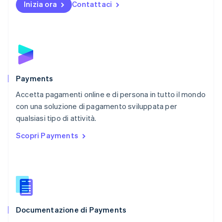
Inizia ora
Contattaci
Nuova Zelanda
English
Paesi Bassi
Nederlands
English
Polonia
English
Portogallo
Português
English
Payments
RAS di Hong Kong, Cina
Accetta pagamenti online e di persona in tutto il mondo
English
简体中文
con una soluzione di pagamento sviluppata per
Regno Unito
English
qualsiasi tipo di attività.
Repubblica Ceca
Scopri Payments
English
Romania
English
Singapore
English
简体中文
Slovacchia
English
Documentazione di Payments
Slovenia
English
Italiano