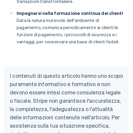
transazioni transfrontaliere.
Impegnarsi nella formazione continua dei clienti
Data la natura mutevole dell'ambiente di
pagamento, comunica periodicamente ai clienti le
funzioni di pagamento, i protocolli di sicurezza e i
vantaggi, per conservare una base di clienti fedeli.
Australia
English
Austria
Deutsch
English
I contenuti di questo articolo hanno uno scopo
Belgio
puramente informativo e formativo e non
Nederlands
Français
Deutsch
English
Brasile
devono essere intesi come consulenza legale
Português
English
o fiscale. Stripe non garantisce l'accuratezza,
Bulgaria
la completezza, l'adeguatezza o l'attualità
English
Canada
delle informazioni contenute nell'articolo. Per
English
Français
assistenza sulla tua situazione specifica,
Cina continentale
简体中文
English