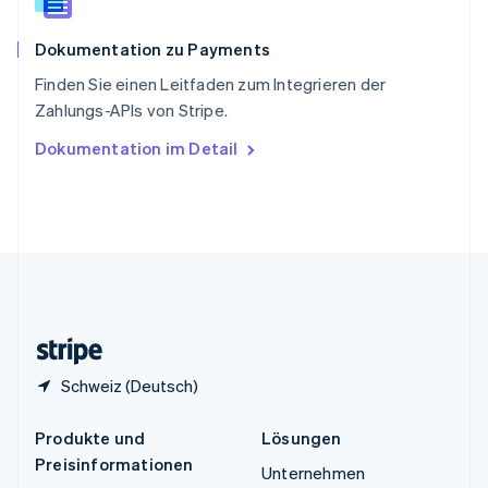
Spanien
Español
English
Dokumentation zu Payments
Thailand
ไทย
English
Finden Sie einen Leitfaden zum Integrieren der
Tschechische Republik
Zahlungs-APIs von Stripe.
English
Ungarn
Dokumentation im Detail
English
Vereinigte Arabische Emirate
English
Vereinigte Staaten
English
Español
简体中文
Vereinigtes Königreich
English
Zypern
English
Schweiz (Deutsch)
Produkte und
Lösungen
Preisinformationen
Unternehmen