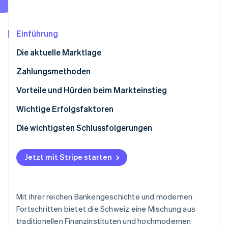
Betrugsprävention
Ecosystem
Atlas
Start-up-Gründung
Partner
Einführung
Stripe App-Marktplatz
Climate
Die aktuelle Marktlage
CO₂-Entnahme
Identity
Zahlungsmethoden
Online-Identitätsprüfung
Derzeitige Nutzung
Vorteile und Hürden beim Markteinstieg
Neue Trends
Steuern
Wichtige Erfolgsfaktoren
Rückbuchungen und Zahlungsanfechtungen
Die wichtigsten Schlussfolgerungen
Stripe-Sessions 2026
Internationale Zahlungen
Machen Sie sich digitale Zahlungen zu eigen
Erfahren Sie, wie Stripe Lösungen für die Wirtschaft
Jetzt ansehen
Jetzt mit Stripe starten
Sicherheit und Datenschutz
Vielseitigkeit bieten
Erhöhung der Sicherheitsstandards
Mit ihrer reichen Bankengeschichte und modernen
Fortschritten bietet die Schweiz eine Mischung aus
traditionellen Finanzinstituten und hochmodernen