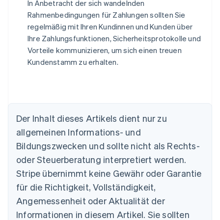
In Anbetracht der sich wandelnden
Rahmenbedingungen für Zahlungen sollten Sie
regelmäßig mit Ihren Kundinnen und Kunden über
Ihre Zahlungsfunktionen, Sicherheitsprotokolle und
Vorteile kommunizieren, um sich einen treuen
Kundenstamm zu erhalten.
Australien
Der Inhalt dieses Artikels dient nur zu
English
allgemeinen Informations- und
Belgien
Nederlands
Français
Deutsch
English
Bildungszwecken und sollte nicht als Rechts-
Brasilien
oder Steuerberatung interpretiert werden.
Português
English
Bulgarien
Stripe übernimmt keine Gewähr oder Garantie
English
für die Richtigkeit, Vollständigkeit,
Dänemark
Angemessenheit oder Aktualität der
English
Deutschland
Informationen in diesem Artikel. Sie sollten