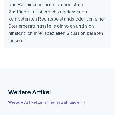
Deutsch
English
den Rat eines in Ihrem steuerlichen
Estland
Zuständigkeitsbereich zugelassenen
English
Festlandchina
kompetenten Rechtsbeistands oder von einer
简体中文
English
Steuerberatungsstelle einholen und sich
Finnland
English
Svenska
hinsichtlich Ihrer speziellen Situation beraten
Frankreich
lassen.
Français
English
Gibraltar
English
Griechenland
English
Indien
English
Irland
English
Italien
Weitere Artikel
Italiano
English
Japan
Weitere Artikel zum Thema Zahlungen
日本語
English
Kanada