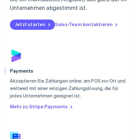
English
Österreich
Unternehmen abgestimmt ist.
Deutsch
English
Polen
Jetzt starten
Sales-Team kontaktieren
English
Portugal
Português
English
Rumänien
English
Schweden
Svenska
English
Schweiz
Payments
Deutsch
Français
Italiano
English
Akzeptieren Sie Zahlungen online, am POS vor Ort und
Singapur
English
简体中文
weltweit mit einer einzigen Zahlungslösung, die für
Slowakei
jedes Unternehmen geeignet ist.
English
Mehr zu Stripe Payments
Slowenien
English
Italiano
Sonderverwaltungsregion Hongkong,
China
English
简体中文