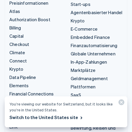
Preisinformationen
Start-ups
Atlas
Agentenbasierter Handel
Authorization Boost
Krypto
Billing
E-Commerce
Capital
Embedded Finance
Checkout
Finanzautomatisierung
Climate
Globale Unternehmen
Connect
In-App-Zahlungen
Krypto
Marktplätze
Data Pipeline
Geldmanagement
Elements
Plattformen
Financial Connections
SaaS
Identity
KI-Unternehmen
You’re viewing our website for Switzerland, but it looks like
Invoicing
you’re in the United States.
Creator Economy
Switch to the United States site
Issuing
Gaming
Link
Bewirtung, Reisen und