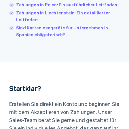
English
Français
Zahlungen in Polen: Ein ausführlicher Leitfaden
Kroatien
English
Italiano
Zahlungen in Liechtenstein: Ein detaillierter
Lettland
Leitfaden
English
Sind Kartenlesegeräte für Unternehmen in
Liechtenstein
Spanien obligatorisch?
Deutsch
English
Litauen
English
Luxemburg
Français
Deutsch
English
Malaysia
English
简体中文
Malta
English
Startklar?
Mexiko
Español
English
Neuseeland
Erstellen Sie direkt ein Konto und beginnen Sie
English
mit dem Akzeptieren von Zahlungen. Unser
Niederlande
Nederlands
English
Sales-Team berät Sie gerne und gestaltet für
Norwegen
Sie ein individuelles Angebot, das ganz auf Ihr