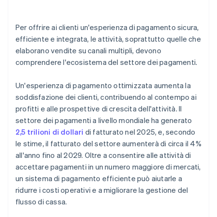
Criptovalute
Autenticazione biometrica
Per offrire ai clienti un'esperienza di pagamento sicura,
efficiente e integrata, le attività, soprattutto quelle che
Pagamenti IoT (Internet of Things)
elaborano vendite su canali multipli, devono
Machine learning e intelligenza artificiale (IA)
comprendere l'ecosistema del settore dei pagamenti.
Pagamenti transfrontalieri e rimesse
Un'esperienza di pagamento ottimizzata aumenta la
Pagamenti in tempo reale
soddisfazione dei clienti, contribuendo al contempo ai
profitti e alle prospettive di crescita dell'attività. Il
Pagamenti da conto a conto (A2A)
settore dei pagamenti a livello mondiale ha generato
Pagamenti a rate
2,5 trilioni di dollari
di fatturato nel 2025, e, secondo
le stime, il fatturato del settore aumenterà di circa il 4%
Stablecoin
all'anno fino al 2029. Oltre a consentire alle attività di
accettare pagamenti in un numero maggiore di mercati,
un sistema di pagamento efficiente può aiutarle a
ridurre i costi operativi e a migliorare la gestione del
flusso di cassa.