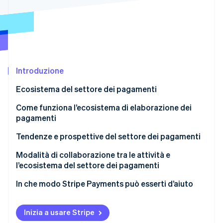
Radar
Prevenzione delle frodi
Ecosistema
Atlas
Costituzione di start-up
Partner
Stripe App Marketplace
Climate
Rimozione del carbonio
Introduzione
Identity
Ecosistema del settore dei pagamenti
Verifica online dell'identità
Gli attori chiave del settore dei pagamenti
Come funziona l’ecosistema di elaborazione dei
pagamenti
Tendenze e prospettive del settore dei pagamenti
Stripe Sessions 2026
Quadro competitivo
Modalità di collaborazione tra le attività e
Scopri come Stripe sta costruendo l'infrastruttura economi
l’ecosistema del settore dei pagamenti
Guarda ora
Pagamenti contactless
In che modo Stripe Payments può esserti d’aiuto
Convergenza dei canali di vendita
Wallet
Inizia a usare Stripe