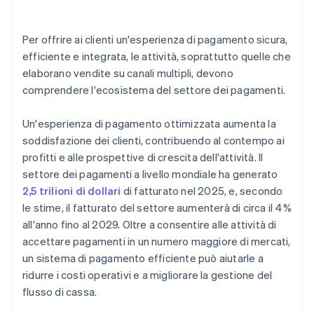
Criptovalute
Autenticazione biometrica
Per offrire ai clienti un'esperienza di pagamento sicura,
efficiente e integrata, le attività, soprattutto quelle che
Pagamenti IoT (Internet of Things)
elaborano vendite su canali multipli, devono
Machine learning e intelligenza artificiale (IA)
comprendere l'ecosistema del settore dei pagamenti.
Pagamenti transfrontalieri e rimesse
Un'esperienza di pagamento ottimizzata aumenta la
Pagamenti in tempo reale
soddisfazione dei clienti, contribuendo al contempo ai
profitti e alle prospettive di crescita dell'attività. Il
Pagamenti da conto a conto (A2A)
settore dei pagamenti a livello mondiale ha generato
Pagamenti a rate
2,5 trilioni di dollari
di fatturato nel 2025, e, secondo
le stime, il fatturato del settore aumenterà di circa il 4%
Stablecoin
all'anno fino al 2029. Oltre a consentire alle attività di
accettare pagamenti in un numero maggiore di mercati,
un sistema di pagamento efficiente può aiutarle a
ridurre i costi operativi e a migliorare la gestione del
flusso di cassa.