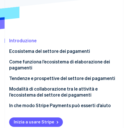
Scopri cosa ti aspetta
Radar
Ecosistema
Prevenzione delle frodi
Partner
Atlas
Stripe App Marketplace
Costituzione di start-up
Introduzione
Climate
Rimozione del carbonio
Ecosistema del settore dei pagamenti
Identity
Verifica online dell'identità
Gli attori chiave del settore dei pagamenti
Come funziona l’ecosistema di elaborazione dei
pagamenti
Tendenze e prospettive del settore dei pagamenti
Quadro competitivo
Modalità di collaborazione tra le attività e
Stripe Sessions 2026
l’ecosistema del settore dei pagamenti
Scopri come Stripe sta costruendo l'infrastruttura economi
Pagamenti contactless
Guarda ora
In che modo Stripe Payments può esserti d’aiuto
Convergenza dei canali di vendita
Wallet
Inizia a usare Stripe