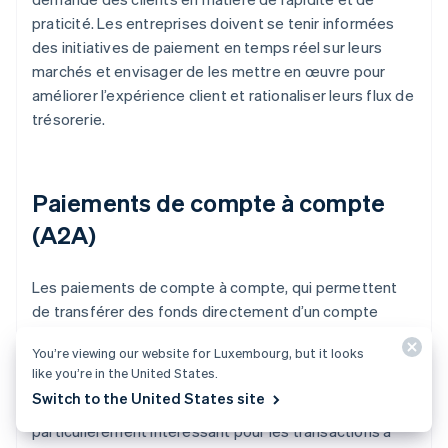
praticité. Les entreprises doivent se tenir informées
des initiatives de paiement en temps réel sur leurs
marchés et envisager de les mettre en œuvre pour
améliorer l’expérience client et rationaliser leurs flux de
trésorerie.
Paiements de compte à compte
(A2A)
Les paiements de compte à compte, qui permettent
de transférer des fonds directement d’un compte
bancaire à un autre sans passer par les réseaux de
You’re viewing our website for Luxembourg, but it looks
cartes, constituent une alternative plus rapide et
like you’re in the United States.
souvent moins coûteuse aux moyens de paiement
Switch to the United States site
traditionnels. Le paiement de compte à compte est
particulièrement intéressant pour les transactions à