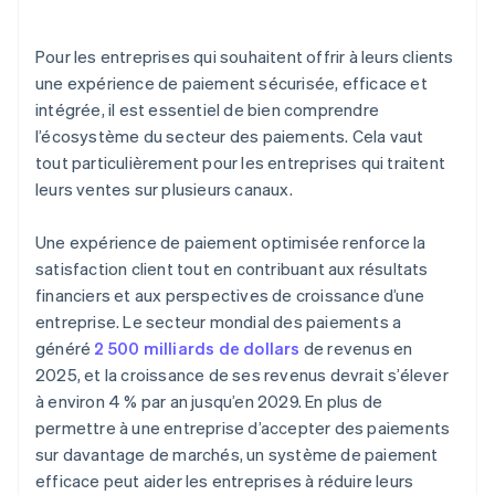
Cryptomonnaie
Authentification biométrique
Pour les entreprises qui souhaitent offrir à leurs clients
une expérience de paiement sécurisée, efficace et
Paiements avec l’Internet des objets (IdO)
intégrée, il est essentiel de bien comprendre
Intelligence artificielle (IA) et machine learning
l’écosystème du secteur des paiements. Cela vaut
tout particulièrement pour les entreprises qui traitent
Paiements et versements transfrontaliers
leurs ventes sur plusieurs canaux.
Paiements en temps réel
Une expérience de paiement optimisée renforce la
Paiements de compte à compte (A2A)
satisfaction client tout en contribuant aux résultats
Paiement différé (BNPL)
financiers et aux perspectives de croissance d’une
entreprise. Le secteur mondial des paiements a
Stablecoins
généré
2 500 milliards de dollars
de revenus en
2025, et la croissance de ses revenus devrait s’élever
à environ 4 % par an jusqu’en 2029. En plus de
permettre à une entreprise d’accepter des paiements
sur davantage de marchés, un système de paiement
efficace peut aider les entreprises à réduire leurs