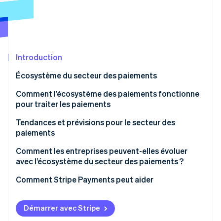
Découvrez les prochaines évolutions
Commerce en ligne
Radar
Prévention de la fraude
Écosystème
Atlas
Constitution de start-up
Introduction
Partenaires
Climate
Stripe App Marketplace
Écosystème du secteur des paiements
Élimination du carbone
Les principaux acteurs du secteur des paiements
Comment l’écosystème des paiements fonctionne
Identity
Vérification de l'identité
pour traiter les paiements
Tendances et prévisions pour le secteur des
paiements
Paysage concurrentiel
Comment les entreprises peuvent-elles évoluer
Stripe Sessions 2026
avec l’écosystème du secteur des paiements ?
Paiements sans contact
Découvrez comment Stripe construit l’infrastructure écono
Regarder la vidéo
Comment Stripe Payments peut aider
Convergence des canaux de retail
Wallets
Démarrer avec Stripe