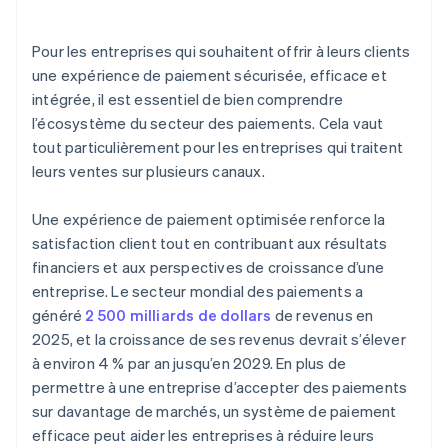
Cryptomonnaie
Authentification biométrique
Pour les entreprises qui souhaitent offrir à leurs clients
une expérience de paiement sécurisée, efficace et
Paiements avec l’Internet des objets (IdO)
intégrée, il est essentiel de bien comprendre
Intelligence artificielle (IA) et apprentissage
l’écosystème du secteur des paiements. Cela vaut
automatique
tout particulièrement pour les entreprises qui traitent
leurs ventes sur plusieurs canaux.
Paiements et transferts de fonds internationaux
Paiements en temps réel
Une expérience de paiement optimisée renforce la
satisfaction client tout en contribuant aux résultats
Paiements de compte à compte
financiers et aux perspectives de croissance d’une
Paiement fractionné
entreprise. Le secteur mondial des paiements a
généré
2 500 milliards de dollars
de revenus en
Cryptomonnaies stables
2025, et la croissance de ses revenus devrait s’élever
à environ 4 % par an jusqu’en 2029. En plus de
permettre à une entreprise d’accepter des paiements
sur davantage de marchés, un système de paiement
efficace peut aider les entreprises à réduire leurs