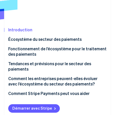
Commerce de détail
État des API
Atlas
Constitution d'une entreprise
Climate
Élimination du carbone
Écosystème
Introduction
Identity
Partenaires
Vérification de l'identité
Stripe App Marketplace
Écosystème du secteur des paiements
Les principaux acteurs du secteur des paiements
Fonctionnement de l’écosystème pour le traitement
des paiements
Tendances et prévisions pour le secteur des
Stripe Sessions 2026
paiements
Découvrez comment Stripe construit l’infrastructure écon
l’IA.
Paysage concurrentiel
Comment les entreprises peuvent-elles évoluer
Regarder
avec l’écosystème du secteur des paiements?
Paiements sans contact
Comment Stripe Payments peut vous aider
Convergence des canaux du commerce de détail
Portefeuilles numériques
Démarrer avec Stripe