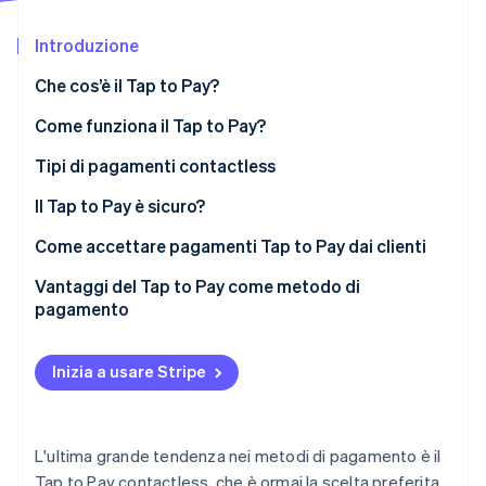
Scopri cosa ti aspetta
Introduzione
Radar
Ecosistema
Prevenzione delle frodi
Che cos’è il Tap to Pay?
Partner
Atlas
Stripe App Marketplace
Costituzione di start-up
Come funziona il Tap to Pay?
Climate
Tipi di pagamenti contactless
Rimozione del carbonio
Il Tap to Pay è sicuro?
Identity
Verifica online dell'identità
Come accettare pagamenti Tap to Pay dai clienti
Vantaggi del Tap to Pay come metodo di
pagamento
Velocità e comodità
Stripe Sessions 2026
Inizia a usare Stripe
Scopri come Stripe sta costruendo l'infrastruttura economi
Affidabilità e durabilità
Guarda ora
Domanda elevata dei consumatori
L'ultima grande tendenza nei metodi di pagamento è il
Più igiene per dipendenti e clienti
Tap to Pay contactless, che è ormai la scelta preferita