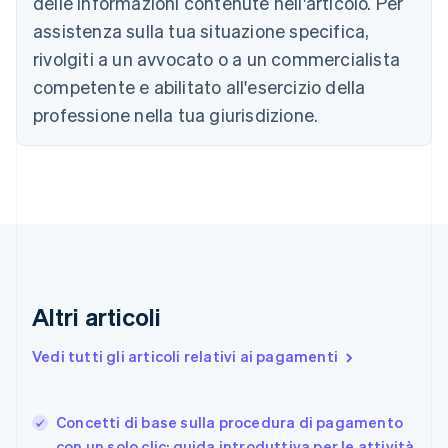
delle informazioni contenute nell'articolo. Per
Canada
assistenza sulla tua situazione specifica,
English
Français
Cina continentale
rivolgiti a un avvocato o a un commercialista
简体中文
English
competente e abilitato all'esercizio della
Cipro
professione nella tua giurisdizione.
English
Croazia
English
Italiano
Danimarca
English
Emirati Arabi Uniti
English
Estonia
English
Finlandia
Altri articoli
English
Svenska
Francia
Vedi tutti gli articoli relativi ai pagamenti
Français
English
Germania
Deutsch
English
Concetti di base sulla procedura di pagamento
Giappone
日本語
English
con un solo clic: guida introduttiva per le attività