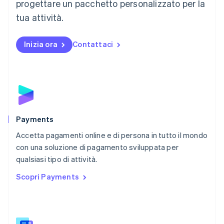
progettare un pacchetto personalizzato per la
Messico
tua attività.
Español
English
Norvegia
English
Inizia ora
Contattaci
Nuova Zelanda
English
Paesi Bassi
Nederlands
English
Polonia
English
Portogallo
Português
English
Payments
RAS di Hong Kong, Cina
Accetta pagamenti online e di persona in tutto il mondo
English
简体中文
con una soluzione di pagamento sviluppata per
Regno Unito
English
qualsiasi tipo di attività.
Repubblica Ceca
Scopri Payments
English
Romania
English
Singapore
English
简体中文