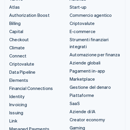
Atlas
Start-up
Authorization Boost
Commercio agentico
Billing
Criptovalute
Capital
E-commerce
Checkout
Strumenti finanziari
integrati
Climate
Automazione per finanza
Connect
Aziende globali
Criptovalute
Pagamenti in-app
Data Pipeline
Marketplace
Elements
Gestione del denaro
Financial Connections
Piattaforme
Identity
SaaS
Invoicing
Aziende di IA
Issuing
Creator economy
Link
Gaming
Managed Payments