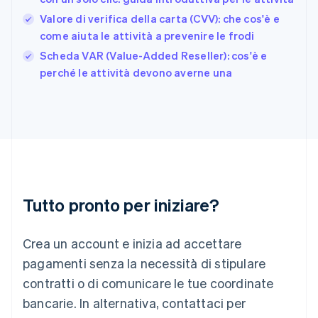
Gibilterra
Valore di verifica della carta (CVV): che cos'è e
English
come aiuta le attività a prevenire le frodi
Grecia
English
Scheda VAR (Value-Added Reseller): cos'è e
India
perché le attività devono averne una
English
Irlanda
English
Italia
Italiano
English
Lettonia
English
Liechtenstein
Deutsch
English
Tutto pronto per iniziare?
Lituania
English
Crea un account e inizia ad accettare
Lussemburgo
Français
Deutsch
English
pagamenti senza la necessità di stipulare
Malaysia
contratti o di comunicare le tue coordinate
English
简体中文
Malta
bancarie. In alternativa, contattaci per
English