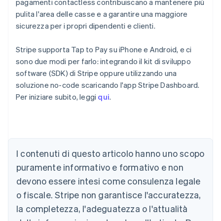
pagamenti contactless contribuiscano a mantenere più
pulita l'area delle casse e a garantire una maggiore
sicurezza per i propri dipendenti e clienti.
Stripe supporta Tap to Pay su iPhone e Android, e ci
sono due modi per farlo: integrando il kit di sviluppo
software (SDK) di Stripe oppure utilizzando una
soluzione no-code scaricando l'app Stripe Dashboard.
Per iniziare subito, leggi
qui
.
Australia
English
Austria
I contenuti di questo articolo hanno uno scopo
Deutsch
English
puramente informativo e formativo e non
Belgio
devono essere intesi come consulenza legale
Nederlands
Français
Deutsch
English
Brasile
o fiscale. Stripe non garantisce l'accuratezza,
Português
English
la completezza, l'adeguatezza o l'attualità
Bulgaria
English