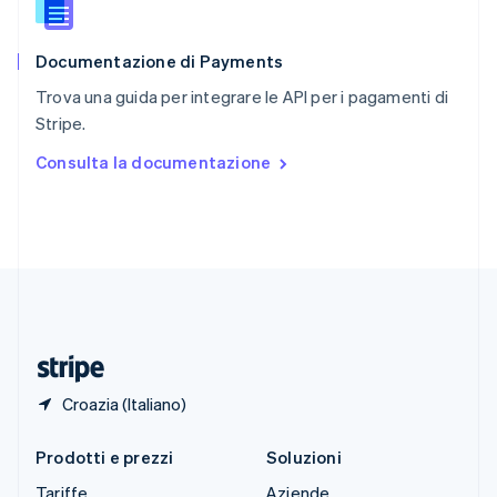
Slovacchia
English
Documentazione di Payments
Slovenia
English
Italiano
Trova una guida per integrare le API per i pagamenti di
Spagna
Stripe.
Español
English
Stati Uniti
Consulta la documentazione
English
Español
简体中文
Svezia
Svenska
English
Svizzera
Deutsch
Français
Italiano
English
Thailandia
ไทย
English
Ungheria
English
Croazia (Italiano)
Prodotti e prezzi
Soluzioni
Tariffe
Aziende