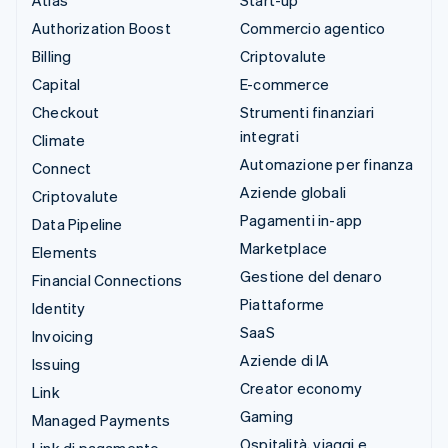
Authorization Boost
Commercio agentico
Billing
Criptovalute
Capital
E-commerce
Checkout
Strumenti finanziari
integrati
Climate
Automazione per finanza
Connect
Aziende globali
Criptovalute
Pagamenti in-app
Data Pipeline
Marketplace
Elements
Gestione del denaro
Financial Connections
Piattaforme
Identity
SaaS
Invoicing
Aziende di IA
Issuing
Creator economy
Link
Gaming
Managed Payments
Ospitalità, viaggi e
Link di pagamento