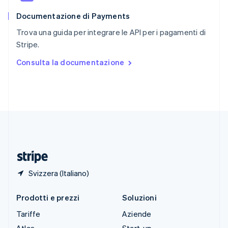
English
Documentazione di Payments
Slovenia
English
Italiano
Trova una guida per integrare le API per i pagamenti di
Spagna
Stripe.
Español
English
Stati Uniti
Consulta la documentazione
English
Español
简体中文
Svezia
Svenska
English
Svizzera
Deutsch
Français
Italiano
English
Thailandia
ไทย
English
Ungheria
English
Svizzera (Italiano)
Prodotti e prezzi
Soluzioni
Tariffe
Aziende
Atlas
Start-up