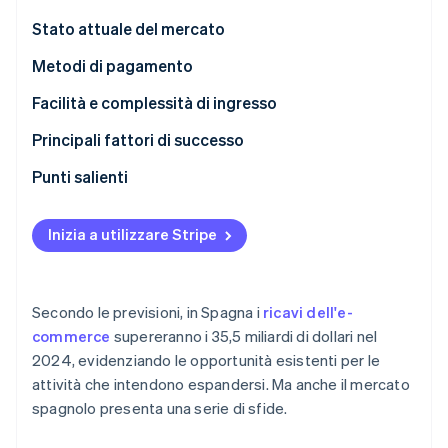
Scopri cosa ti aspetta
Stato attuale del mercato
Radar
Ecosistema
Prevenzione delle frodi
Metodi di pagamento
Partner
Atlas
Utilizzo corrente
Facilità e complessità di ingresso
Stripe App Marketplace
Costituzione di start-up
Metodi di pagamento B2C diffusi in Spagna
Imposte
Principali fattori di successo
Climate
Rimozione del carbonio
Metodi di pagamento B2B diffusi in Spagna
Storni e contestazioni
Punti salienti
Identity
Verifica online dell'identità
Tendenze emergenti
Pagamenti internazionali
Adotta i pagamenti contactless
Inizia a utilizzare Stripe
Sicurezza e privacy
Fidelizza i clienti
Riduci le frodi con carta
Secondo le previsioni, in Spagna i
ricavi dell'e-
Stripe Sessions 2026
commerce
supereranno i 35,5 miliardi di dollari nel
Scopri come Stripe sta costruendo l'infrastruttura economi
2024, evidenziando le opportunità esistenti per le
Guarda ora
attività che intendono espandersi. Ma anche il mercato
spagnolo presenta una serie di sfide.