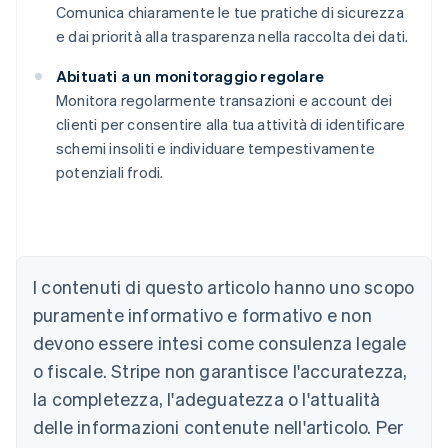
Comunica chiaramente le tue pratiche di sicurezza
e dai priorità alla trasparenza nella raccolta dei dati.
Abituati a un monitoraggio regolare
Monitora regolarmente transazioni e account dei
clienti per consentire alla tua attività di identificare
schemi insoliti e individuare tempestivamente
potenziali frodi.
Australia
English
Austria
I contenuti di questo articolo hanno uno scopo
Deutsch
English
puramente informativo e formativo e non
Belgio
devono essere intesi come consulenza legale
Nederlands
Français
Deutsch
English
Brasile
o fiscale. Stripe non garantisce l'accuratezza,
Português
English
la completezza, l'adeguatezza o l'attualità
Bulgaria
English
delle informazioni contenute nell'articolo. Per
Canada