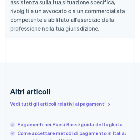
assistenza sulla tua situazione specifica,
English
Français
Cina continentale
rivolgiti a un avvocato o a un commercialista
简体中文
English
competente e abilitato all'esercizio della
Cipro
professione nella tua giurisdizione.
English
Croazia
English
Italiano
Danimarca
English
Emirati Arabi Uniti
English
Estonia
English
Finlandia
Altri articoli
English
Svenska
Francia
Vedi tutti gli articoli relativi ai pagamenti
Français
English
Germania
Deutsch
English
Pagamenti nei Paesi Bassi: guida dettagliata
Giappone
日本語
English
Come accettare metodi di pagamento in Italia:
Gibilterra