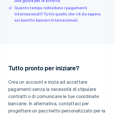
una guida per le attività
English
Quanto tempo richiedono i pagamenti
Grecia
English
internazionali? Tutto quello che c'è da sapere
India
sui bonifici bancari internazionali.
English
Irlanda
English
Italia
Italiano
English
Lettonia
English
Liechtenstein
Deutsch
English
Tutto pronto per iniziare?
Lituania
English
Crea un account e inizia ad accettare
Lussemburgo
Français
Deutsch
English
pagamenti senza la necessità di stipulare
Malaysia
contratti o di comunicare le tue coordinate
English
简体中文
Malta
bancarie. In alternativa, contattaci per
English
progettare un pacchetto personalizzato per la
Messico