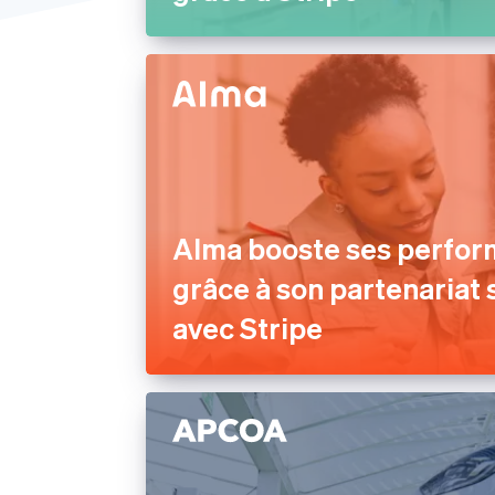
Moyen-Orient et Afrique
États-Unis
Alma booste ses perfo
grâce à son partenariat
avec Stripe