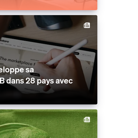
ux
rés
eloppe sa
B dans 28 pays avec
m