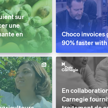
uient sur
cer une
mante en
Choco invoices 
90% faster with
En collaboration
Carnegie fourni
agriculteurs
traitement de c