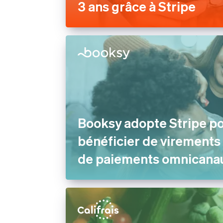
3 ans grâce à Stripe
Booksy adopte Stripe p
bénéficier de virements
de paiements omnicana