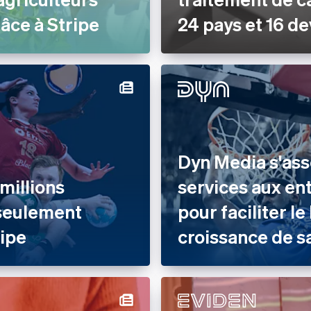
âce à Stripe
24 pays et 16 de
Dyn Media s'ass
millions
services aux en
 seulement
pour faciliter l
ripe
croissance de s