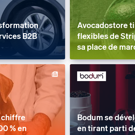
sformation
Avocadostore ti
rvices B2B
flexibles de St
sa place de mar
chiffre
Bodum se dévelo
000 % en
en tirant parti 