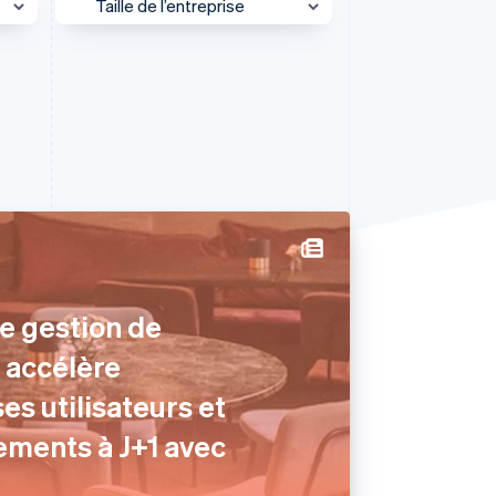
Taille de l’entreprise
Grandes entreprises
Stripe Sessions 2026
PME
Découvrez comment
Stripe construit
Plateforme
l’infrastructure
économique de l’IA.
Start-up
Regarder la vidéo
l
e gestion de
O accélère
ses utilisateurs et
ements à J+1 avec