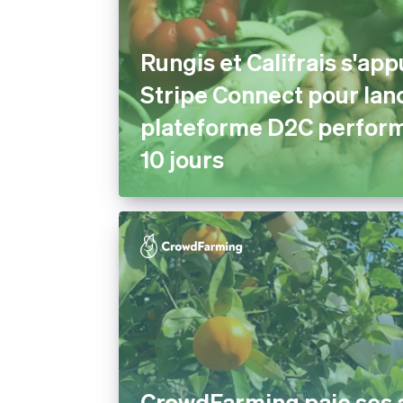
Rungis et Califrais s'app
Stripe Connect pour lan
plateforme D2C perfor
10 jours
CrowdFarming paie ses 