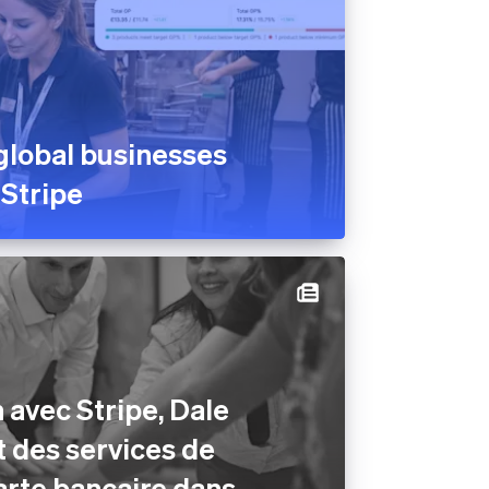
global businesses
 Stripe
 avec Stripe, Dale
t des services de
arte bancaire dans