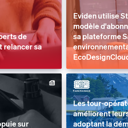
Eviden utilise S
modèle d'abonn
perts de
sa plateforme S
t relancer sa
environnemental
EcoDesignClou
Les tour-opéra
améliorent leur
ppuie sur
adoptant la dém