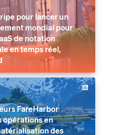
tripe pour lancer un
ement mondial pour
aaS de notation
e en temps réel,
d
teurs FareHarbor
s opérations en
atérialisation des