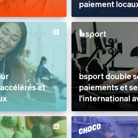
paiement locaux
our
bsport double 
 accélérés et
paiements et se
ux
l'international 