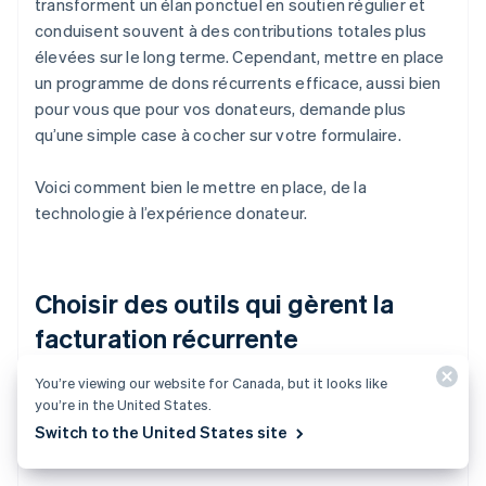
transforment un élan ponctuel en soutien régulier et
conduisent souvent à des contributions totales plus
élevées sur le long terme. Cependant, mettre en place
un programme de dons récurrents efficace, aussi bien
pour vous que pour vos donateurs, demande plus
qu’une simple case à cocher sur votre formulaire.
Voici comment bien le mettre en place, de la
technologie à l’expérience donateur.
Choisir des outils qui gèrent la
facturation récurrente
You’re viewing our website for Canada, but it looks like
Votre système de paiement doit soutenir
les
you’re in the United States.
paiements récurrents
de manière sûre, automatique
Switch to the United States site
et fiable. Recherchez des fonctionnalités telles que: