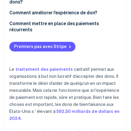
dons?
Les considérations économiques sont différentes
Cartes de crédit et de débit
Comment améliorer l’expérience de don?
Les flux de dons sont plus fragiles
Virements bancaires
N’encombrez pas le formulaire.
Comment mettre en place des paiements
Le don récurrent est un modèle de revenus
récurrents
Portefeuilles numériques
Suggérer des montants de don
Les reçus et les relevés font partie intégrante de la
Choisir des outils qui gèrent la facturation
relation avec les donateurs
Espèces et chèques
Concevoir initialement pour le mobile
récurrente
Premiers pas avec Stripe
Les organismes à but non lucratif ont besoin d’outils
Applications de pair à pair
Sécuriser le formulaire
Rendre l’option évidente
plus simples
Cryptomonnaie
Confirmer le don
Simplifier le flux d’inscription
Le
traitement des paiements
caritatif permet aux
organisations à but non lucratif d’accepter des dons. Il
Actions et fonds conseillés par les donateurs (DAF)
Tester, mesurer et ajuster
Automatisez ce qui se passe en coulisses
transforme le désir d’aider de quelqu’un en un impact
Laisser les donateurs gérer leurs dons selon leurs
mesurable. Mais cela ne fonctionne que si l’expérience
conditions
de paiement est rapide, sûre et pratique. Bien faire les
choses est important, les dons de bienfaisance aux
Traiter les donateurs récurrents comme des VIP
États-Unis s ' élevant à
592,50 milliards de dollars en
Demandez poliment une augmentation du don
2024
.
Suivez les performances et ajustez