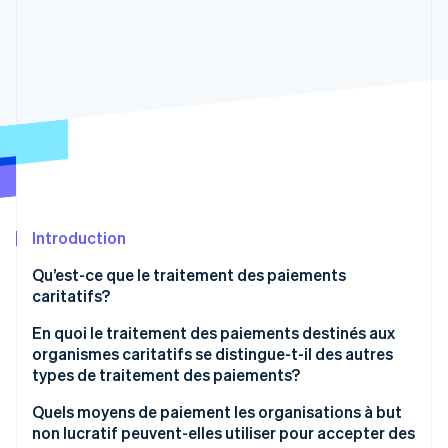
Commerce de détail
État des API
Atlas
Constitution d'une entreprise
Climate
Élimination du carbone
Écosystème
Identity
Partenaires
Vérification de l'identité
Stripe App Marketplace
Introduction
Stripe Sessions 2026
Découvrez comment Stripe construit l’infrastructure écon
Qu’est-ce que le traitement des paiements
l’IA.
caritatifs?
Regarder
En quoi le traitement des paiements destinés aux
organismes caritatifs se distingue-t-il des autres
types de traitement des paiements?
Les organisations à but non lucratif peuvent
Quels moyens de paiement les organisations à but
bénéficier de tarifs réduits
non lucratif peuvent-elles utiliser pour accepter des