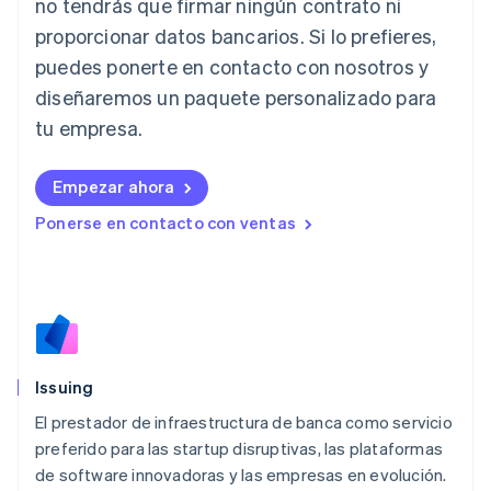
no tendrás que firmar ningún contrato ni
Italia
proporcionar datos bancarios. Si lo prefieres,
Italiano
English
Japón
puedes ponerte en contacto con nosotros y
日本語
English
diseñaremos un paquete personalizado para
Letonia
English
tu empresa.
Liechtenstein
Deutsch
English
Empezar ahora
Lituania
English
Ponerse en contacto con ventas
Luxemburgo
Français
Deutsch
English
Malasia
English
简体中文
Malta
English
México
Español
English
Issuing
Noruega
El prestador de infraestructura de banca como servicio
English
preferido para las startup disruptivas, las plataformas
Nueva Zelanda
English
de software innovadoras y las empresas en evolución.