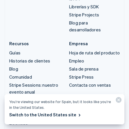
Librerías y SDK
Stripe Projects
Blog para
desarrolladores
Recursos
Empresa
Guías
Hoja de ruta del producto
Historias de clientes
Empleo
Blog
Sala de prensa
Comunidad
Stripe Press
Stripe Sessions: nuestro
Contacta con ventas
evento anual
Privacidad y condiciones
You’re viewing our website for Spain, but it looks like you’re
in the United States.
Empresas restringidas y
Switch to the United States site
prohibidas
Licencias