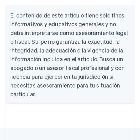
Austria
Deutsch
English
El contenido de este artículo tiene solo fines
Bélgica
Nederlands
Français
Deutsch
English
informativos y educativos generales y no
Brasil
debe interpretarse como asesoramiento legal
Português
English
Bulgaria
o fiscal. Stripe no garantiza la exactitud, la
English
integridad, la adecuación o la vigencia de la
Canadá
información incluida en el artículo. Busca un
English
Français
China continental
abogado o un asesor fiscal profesional y con
简体中文
English
licencia para ejercer en tu jurisdicción si
Chipre
necesitas asesoramiento para tu situación
English
Croacia
particular.
English
Italiano
Dinamarca
English
Emiratos Árabes Unidos
English
Eslovaquia
English