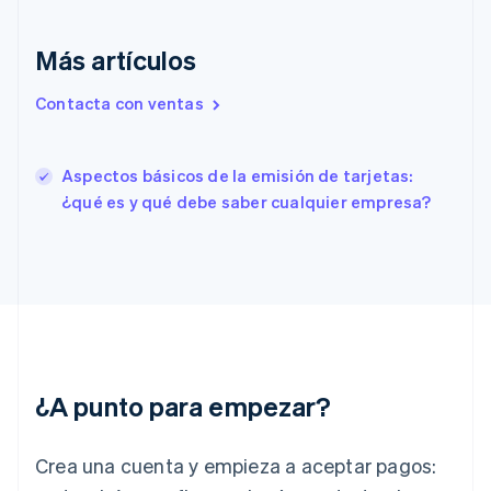
Eslovenia
English
Italiano
Más artículos
España
Español
English
Estados Unidos
Contacta con ventas
English
Español
简体中文
Estonia
English
Aspectos básicos de la emisión de tarjetas:
Finlandia
¿qué es y qué debe saber cualquier empresa?
English
Svenska
Francia
Français
English
Gibraltar
English
Grecia
English
Hungría
English
¿A punto para empezar?
India
English
Irlanda
Crea una cuenta y empieza a aceptar pagos:
English