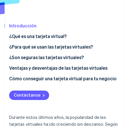
Sector público
Radar
Comercio minorista
Prevención de fraude
Atlas
Introducción
Constitución de una startup
Ecosystem
Climate
¿Qué es una tarjeta virtual?
Eliminación de dióxido de carbono
Socios
¿Para qué se usan las tarjetas virtuales?
Stripe App Marketplace
Identity
Verificación de identidad en línea
¿Son seguras las tarjetas virtuales?
Ventajas y desventajas de las tarjetas virtuales
Ventajas de las tarjetas virtuales
Cómo conseguir una tarjeta virtual para tu negocio
Stripe Sessions 2026
Desventajas de las tarjetas virtuales
Descubre cómo Stripe está construyendo la infraestructu
Contáctanos
para la IA.
Ver ahora
Durante estos últimos años, la popularidad de las
tarjetas virtuales ha ido creciendo sin descanso. Según