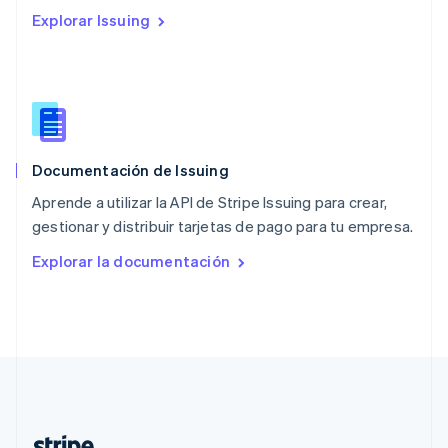
Países Bajos
Explorar Issuing
Nederlands
English
Polonia
English
Portugal
Português
English
RAE de Hong Kong, China
English
简体中文
Documentación de Issuing
Reino Unido
English
Aprende a utilizar la API de Stripe Issuing para crear,
República Checa
gestionar y distribuir tarjetas de pago para tu empresa.
English
Rumanía
Explorar la documentación
English
Singapur
English
简体中文
Suecia
Svenska
English
Suiza
Deutsch
Français
Italiano
English
Tailandia
ไทย
English