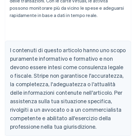
delle transazioni. Con le carte virtuali, le attività
possono monitorare più da vicino le spese e adeguarsi
Australia
rapidamente in base a dati in tempo reale.
English
Austria
Deutsch
English
Belgio
Nederlands
Français
Deutsch
English
Brasile
I contenuti di questo articolo hanno uno scopo
Português
English
puramente informativo e formativo e non
Bulgaria
devono essere intesi come consulenza legale
English
Canada
o fiscale. Stripe non garantisce l'accuratezza,
English
Français
la completezza, l'adeguatezza o l'attualità
Cina continentale
简体中文
English
delle informazioni contenute nell'articolo. Per
Cipro
assistenza sulla tua situazione specifica,
English
Croazia
rivolgiti a un avvocato o a un commercialista
English
Italiano
competente e abilitato all'esercizio della
Danimarca
professione nella tua giurisdizione.
English
Emirati Arabi Uniti