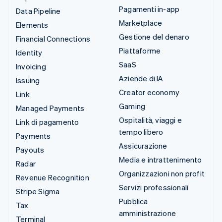
Pagamenti in-app
Data Pipeline
Marketplace
Elements
Gestione del denaro
Financial Connections
Piattaforme
Identity
SaaS
Invoicing
Aziende di IA
Issuing
Creator economy
Link
Gaming
Managed Payments
Ospitalità, viaggi e
Link di pagamento
tempo libero
Payments
Assicurazione
Payouts
Media e intrattenimento
Radar
Organizzazioni non profit
Revenue Recognition
Servizi professionali
Stripe Sigma
Pubblica
Tax
amministrazione
Terminal