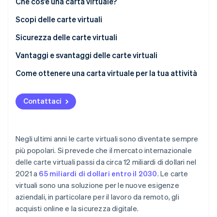
Che cos’è una carta virtuale?
Radar
Scopi delle carte virtuali
Prevenzione delle frodi
Ecosistema
Atlas
Sicurezza delle carte virtuali
Costituzione di start-up
Partner
Stripe App Marketplace
Vantaggi e svantaggi delle carte virtuali
Climate
Rimozione del carbonio
Vantaggi delle carte virtuali
Come ottenere una carta virtuale per la tua attività
Identity
Svantaggi delle carte virtuali
Verifica online dell'identità
Contattaci
Negli ultimi anni le carte virtuali sono diventate sempre
Stripe Sessions 2026
più popolari. Si prevede che il mercato internazionale
Scopri come Stripe sta costruendo l'infrastruttura economi
delle carte virtuali passi da circa 12 miliardi di dollari nel
Guarda ora
2021 a
65 miliardi di dollari entro il 2030
. Le carte
virtuali sono una soluzione per le nuove esigenze
aziendali, in particolare per il lavoro da remoto, gli
acquisti online e la sicurezza digitale.