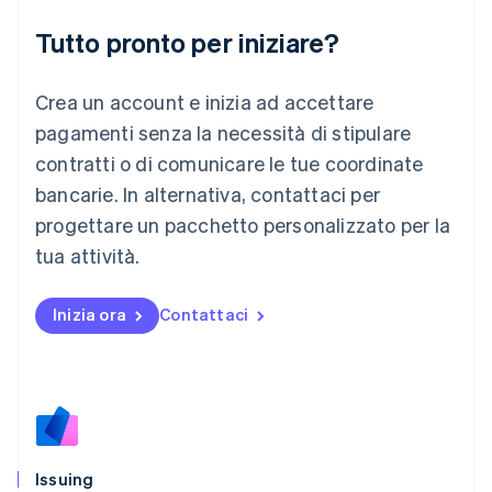
English
Liechtenstein
Tutto pronto per iniziare?
Deutsch
English
Lituania
Crea un account e inizia ad accettare
English
Lussemburgo
pagamenti senza la necessità di stipulare
Français
Deutsch
English
contratti o di comunicare le tue coordinate
Malaysia
bancarie. In alternativa, contattaci per
English
简体中文
Malta
progettare un pacchetto personalizzato per la
English
tua attività.
Messico
Español
English
Norvegia
Inizia ora
Contattaci
English
Nuova Zelanda
English
Paesi Bassi
Nederlands
English
Polonia
English
Issuing
Portogallo