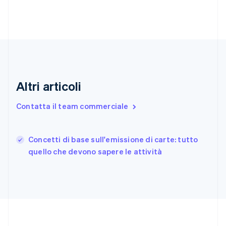
English
Estonia
English
Finlandia
English
Svenska
Francia
Français
English
Germania
Altri articoli
Deutsch
English
Giappone
Contatta il team commerciale
日本語
English
Gibilterra
English
Concetti di base sull'emissione di carte: tutto
Grecia
English
quello che devono sapere le attività
India
English
Irlanda
English
Italia
Italiano
English
Lettonia