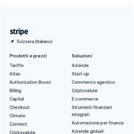
Deutsch
Français
Italiano
English
Thailandia
ไทย
English
Ungheria
English
Svizzera (Italiano)
Prodotti e prezzi
Soluzioni
Tariffe
Aziende
Atlas
Start-up
Authorization Boost
Commercio agentico
Billing
Criptovalute
Capital
E-commerce
Checkout
Strumenti finanziari
integrati
Climate
Automazione per finanza
Connect
Aziende globali
Criptovalute