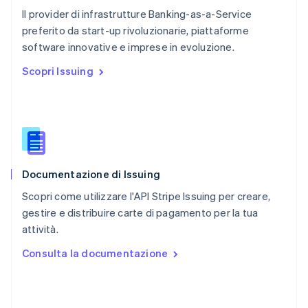
Português
English
Il provider di infrastrutture Banking-as-a-Service
RAS di Hong Kong, Cina
preferito da start-up rivoluzionarie, piattaforme
English
简体中文
software innovative e imprese in evoluzione.
Regno Unito
English
Scopri Issuing
Repubblica Ceca
English
Romania
English
Singapore
English
简体中文
Slovacchia
Documentazione di Issuing
English
Slovenia
Scopri come utilizzare l'API Stripe Issuing per creare,
English
Italiano
gestire e distribuire carte di pagamento per la tua
Spagna
attività.
Español
English
Stati Uniti
Consulta la documentazione
English
Español
简体中文
Svezia
Svenska
English
Svizzera