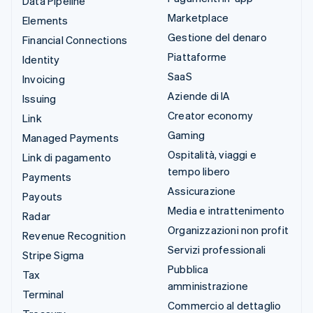
Data Pipeline
Marketplace
Elements
Gestione del denaro
Financial Connections
Piattaforme
Identity
SaaS
Invoicing
Aziende di IA
Issuing
Creator economy
Link
Gaming
Managed Payments
Ospitalità, viaggi e
Link di pagamento
tempo libero
Payments
Assicurazione
Payouts
Media e intrattenimento
Radar
Organizzazioni non profit
Revenue Recognition
Servizi professionali
Stripe Sigma
Pubblica
Tax
amministrazione
Terminal
Commercio al dettaglio