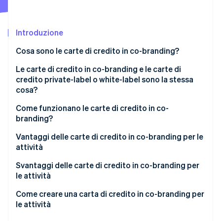
Scopri cosa ti aspetta
Radar
Ecosistema
Prevenzione delle frodi
Introduzione
Partner
Atlas
Cosa sono le carte di credito in co-branding?
Stripe App Marketplace
Costituzione di start-up
Le carte di credito in co-branding e le carte di
Climate
Rimozione del carbonio
credito private-label o white-label sono la stessa
cosa?
Identity
Verifica online dell'identità
Carte di credito in co-branding
Come funzionano le carte di credito in co-
branding?
Carte di credito private-label
Vantaggi delle carte di credito in co-branding per le
attività
Stripe Sessions 2026
Svantaggi delle carte di credito in co-branding per
Scopri come Stripe sta costruendo l'infrastruttura economi
le attività
Guarda ora
Come creare una carta di credito in co-branding per
le attività