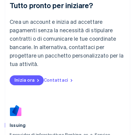
Liechtenstein
Tutto pronto per iniziare?
Deutsch
English
Lituania
Crea un account e inizia ad accettare
English
Lussemburgo
pagamenti senza la necessità di stipulare
Français
Deutsch
English
contratti o di comunicare le tue coordinate
Malaysia
bancarie. In alternativa, contattaci per
English
简体中文
Malta
progettare un pacchetto personalizzato per la
English
tua attività.
Messico
Español
English
Norvegia
Inizia ora
Contattaci
English
Nuova Zelanda
English
Paesi Bassi
Nederlands
English
Polonia
English
Issuing
Portogallo
Português
English
Il provider di infrastrutture Banking-as-a-Service