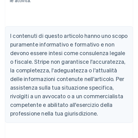
le attività.
Australia
English
Austria
Deutsch
English
Belgio
I contenuti di questo articolo hanno uno scopo
Nederlands
Français
Deutsch
English
Brasile
puramente informativo e formativo e non
Português
English
devono essere intesi come consulenza legale
Bulgaria
o fiscale. Stripe non garantisce l'accuratezza,
English
Canada
la completezza, l'adeguatezza o l'attualità
English
Français
delle informazioni contenute nell'articolo. Per
Cina continentale
简体中文
English
assistenza sulla tua situazione specifica,
Cipro
rivolgiti a un avvocato o a un commercialista
English
Croazia
competente e abilitato all'esercizio della
English
Italiano
professione nella tua giurisdizione.
Danimarca
English
Emirati Arabi Uniti
English