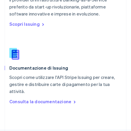
RAS di Hong Kong, Cina
preferito da start-up rivoluzionarie, piattaforme
English
简体中文
software innovative e imprese in evoluzione.
Regno Unito
English
Scopri Issuing
Repubblica Ceca
English
Romania
English
Singapore
English
简体中文
Slovacchia
Documentazione di Issuing
English
Slovenia
Scopri come utilizzare l'API Stripe Issuing per creare,
English
Italiano
gestire e distribuire carte di pagamento per la tua
Spagna
attività.
Español
English
Stati Uniti
Consulta la documentazione
English
Español
简体中文
Svezia
Svenska
English
Svizzera
Deutsch
Français
Italiano
English