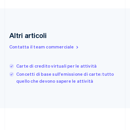
Estonia
English
Finlandia
English
Svenska
Francia
Altri articoli
Français
English
Germania
Deutsch
English
Contatta il team commerciale
Giappone
日本語
English
Gibilterra
Carte di credito virtuali per le attività
English
Concetti di base sull'emissione di carte: tutto
Grecia
English
quello che devono sapere le attività
India
English
Irlanda
English
Italia
Italiano
English
Lettonia
English