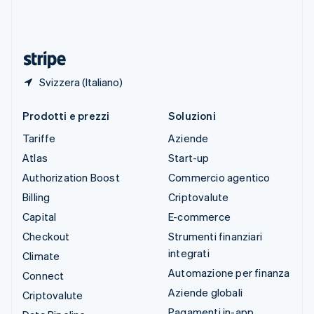
Thailandia
ไทย
English
Ungheria
English
Svizzera (Italiano)
Prodotti e prezzi
Soluzioni
Tariffe
Aziende
Atlas
Start-up
Authorization Boost
Commercio agentico
Billing
Criptovalute
Capital
E-commerce
Checkout
Strumenti finanziari
integrati
Climate
Automazione per finanza
Connect
Aziende globali
Criptovalute
Pagamenti in-app