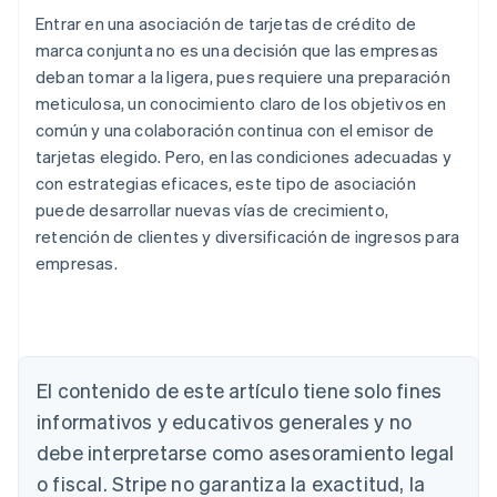
Entrar en una asociación de tarjetas de crédito de
marca conjunta no es una decisión que las empresas
deban tomar a la ligera, pues requiere una preparación
meticulosa, un conocimiento claro de los objetivos en
común y una colaboración continua con el emisor de
tarjetas elegido. Pero, en las condiciones adecuadas y
con estrategias eficaces, este tipo de asociación
puede desarrollar nuevas vías de crecimiento,
retención de clientes y diversificación de ingresos para
empresas.
Alemania
Deutsch
English
Australia
English
El contenido de este artículo tiene solo fines
Austria
informativos y educativos generales y no
Deutsch
English
Bélgica
debe interpretarse como asesoramiento legal
Nederlands
Français
Deutsch
English
o fiscal. Stripe no garantiza la exactitud, la
Brasil