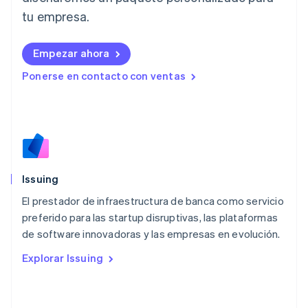
English
tu empresa.
Liechtenstein
Deutsch
English
Empezar ahora
Lituania
English
Ponerse en contacto con ventas
Luxemburgo
Français
Deutsch
English
Malasia
English
简体中文
Malta
English
México
Español
English
Issuing
Noruega
El prestador de infraestructura de banca como servicio
English
preferido para las startup disruptivas, las plataformas
Nueva Zelanda
English
de software innovadoras y las empresas en evolución.
Países Bajos
Explorar Issuing
Nederlands
English
Polonia
English
Portugal