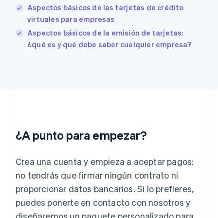
Aspectos básicos de las tarjetas de crédito
English
Español
简体中文
Estonia
virtuales para empresas
English
Aspectos básicos de la emisión de tarjetas:
Finlandia
¿qué es y qué debe saber cualquier empresa?
English
Svenska
Francia
Français
English
Gibraltar
English
Grecia
English
Hungría
English
¿A punto para empezar?
India
English
Irlanda
Crea una cuenta y empieza a aceptar pagos:
English
no tendrás que firmar ningún contrato ni
Italia
proporcionar datos bancarios. Si lo prefieres,
Italiano
English
Japón
puedes ponerte en contacto con nosotros y
日本語
English
diseñaremos un paquete personalizado para
Letonia