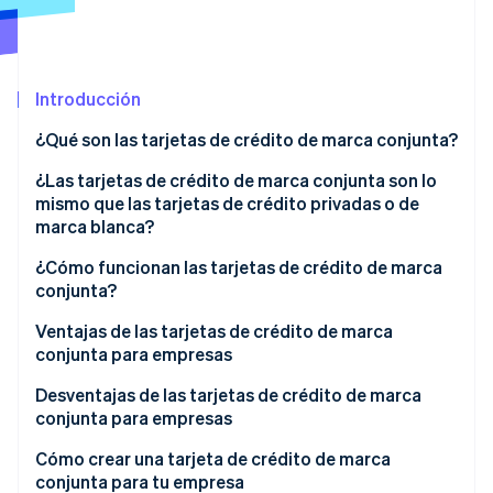
Sector público
Radar
Comercio minorista
Prevención de fraude
Atlas
Introducción
Constitución de una startup
Ecosystem
Climate
¿Qué son las tarjetas de crédito de marca conjunta?
Eliminación de dióxido de carbono
Socios
¿Las tarjetas de crédito de marca conjunta son lo
Stripe App Marketplace
Identity
mismo que las tarjetas de crédito privadas o de
Verificación de identidad en línea
marca blanca?
Tarjetas de crédito de marca conjunta
¿Cómo funcionan las tarjetas de crédito de marca
conjunta?
Tarjetas de crédito privadas
Ventajas de las tarjetas de crédito de marca
Stripe Sessions 2026
conjunta para empresas
Descubre cómo Stripe está construyendo la infraestructu
para la IA.
Desventajas de las tarjetas de crédito de marca
Ver ahora
conjunta para empresas
Cómo crear una tarjeta de crédito de marca
conjunta para tu empresa