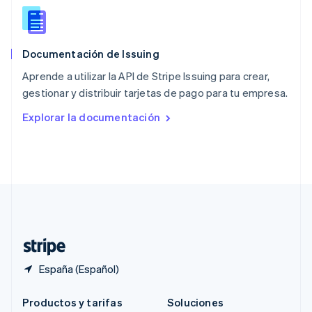
Português
English
RAE de Hong Kong, China
English
简体中文
Documentación de Issuing
Reino Unido
English
Aprende a utilizar la API de Stripe Issuing para crear,
República Checa
gestionar y distribuir tarjetas de pago para tu empresa.
English
Rumanía
Explorar la documentación
English
Singapur
English
简体中文
Suecia
Svenska
English
Suiza
Deutsch
Français
Italiano
English
Tailandia
ไทย
English
España (Español)
Productos y tarifas
Soluciones