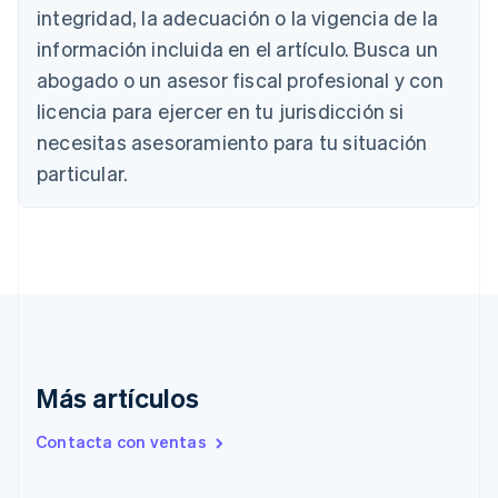
integridad, la adecuación o la vigencia de la
Português
English
Bulgaria
información incluida en el artículo. Busca un
English
abogado o un asesor fiscal profesional y con
Canadá
licencia para ejercer en tu jurisdicción si
English
Français
China continental
necesitas asesoramiento para tu situación
简体中文
English
particular.
Chipre
English
Croacia
English
Italiano
Dinamarca
English
Emiratos Árabes Unidos
English
Eslovaquia
English
Más artículos
Eslovenia
English
Italiano
Contacta con ventas
España
Español
English
Estados Unidos