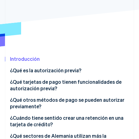
Sector público
Radar
Comercio minorista
Prevención de fraude
Atlas
Constitución de una startup
Ecosystem
Climate
Eliminación de dióxido de carbono
Socios
Stripe App Marketplace
Identity
Introducción
Verificación de identidad en línea
¿Qué es la autorización previa?
¿Cómo funciona la autorización previa?
¿Qué tarjetas de pago tienen funcionalidades de
autorización previa?
¿Qué tipos de autorización previa existen?
Stripe Sessions 2026
Tarjetas de crédito
¿Qué otros métodos de pago se pueden autorizar
Descubre cómo Stripe está construyendo la infraestructu
previamente?
para la IA.
Tarjetas de débito
Ver ahora
¿Cuándo tiene sentido crear una retención en una
Tarjetas de prepago
tarjeta de crédito?
¿Qué sectores de Alemania utilizan más la