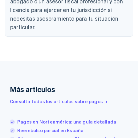
abogado o un asesor fiscal profesional y con
English
Français
China continental
licencia para ejercer en tu jurisdicción si
简体中文
English
necesitas asesoramiento para tu situación
Chipre
particular.
English
Croacia
English
Italiano
Dinamarca
English
Emiratos Árabes Unidos
English
Eslovaquia
English
Eslovenia
Más artículos
English
Italiano
España
Consulta todos los artículos sobre pagos
Español
English
Estados Unidos
English
Español
简体中文
Pagos en Norteamérica: una guía detallada
Estonia
English
Reembolso parcial en España
Finlandia