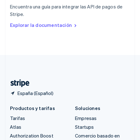
English
Encuentra una guía para integrar las API de pagos de
República Checa
Stripe.
English
Rumanía
Explorar la documentación
English
Singapur
English
简体中文
Suecia
Svenska
English
Suiza
Deutsch
Français
Italiano
English
Tailandia
ไทย
English
España (Español)
Productos y tarifas
Soluciones
Tarifas
Empresas
Atlas
Startups
Authorization Boost
Comercio basado en