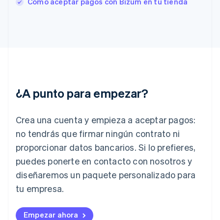
Cómo aceptar pagos con Bizum en tu tienda
English
Svenska
Francia
Français
English
Gibraltar
English
Grecia
English
Hungría
English
¿A punto para empezar?
India
English
Irlanda
Crea una cuenta y empieza a aceptar pagos:
English
no tendrás que firmar ningún contrato ni
Italia
proporcionar datos bancarios. Si lo prefieres,
Italiano
English
Japón
puedes ponerte en contacto con nosotros y
日本語
English
diseñaremos un paquete personalizado para
Letonia
English
tu empresa.
Liechtenstein
Deutsch
English
Empezar ahora
Lituania