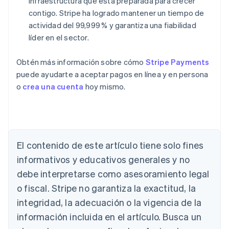
infraestructura que está preparada para crecer
contigo. Stripe ha logrado mantener un tiempo de
actividad del 99,999 % y garantiza una fiabilidad
líder en el sector.
Obtén más información sobre cómo
Stripe Payments
puede ayudarte a aceptar pagos en línea y en persona
o
crea una cuenta
hoy mismo.
Alemania
Deutsch
English
Australia
English
Austria
El contenido de este artículo tiene solo fines
Deutsch
English
informativos y educativos generales y no
Bélgica
debe interpretarse como asesoramiento legal
Nederlands
Français
Deutsch
English
Brasil
o fiscal. Stripe no garantiza la exactitud, la
Português
English
integridad, la adecuación o la vigencia de la
Bulgaria
English
información incluida en el artículo. Busca un
Canadá