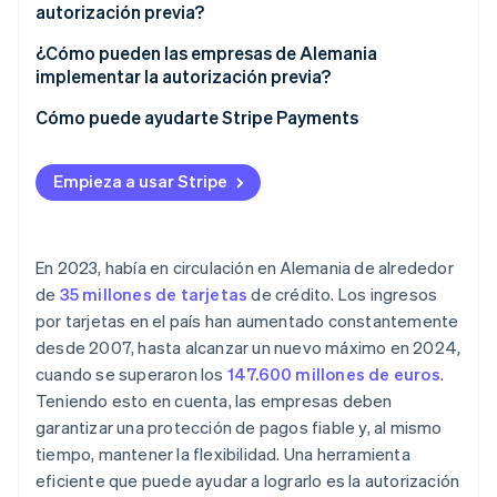
autorización previa?
Hoteles
¿Cómo pueden las empresas de Alemania
implementar la autorización previa?
Viajes
Cómo puede ayudarte Stripe Payments
Alquiler de coches
Gasolineras
Empieza a usar Stripe
Gastronomía
Servicios de alquiler
En 2023, había en circulación en Alemania de alrededor
de
35 millones de tarjetas
de crédito. Los ingresos
por tarjetas en el país han aumentado constantemente
desde 2007, hasta alcanzar un nuevo máximo en 2024,
cuando se superaron los
147.600 millones de euros
.
Teniendo esto en cuenta, las empresas deben
garantizar una protección de pagos fiable y, al mismo
tiempo, mantener la flexibilidad. Una herramienta
eficiente que puede ayudar a lograrlo es la autorización