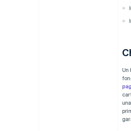
C
Un 
fon
pag
car
una
pri
gar