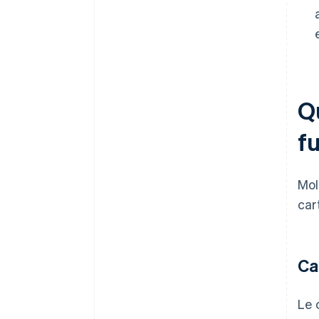
Q
f
Mol
car
Ca
Le 