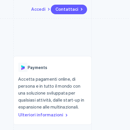
Accedi
Contattaci
Risorse
Ecosistema
Recapiti
me e marketplace
Altro
Integrazioni app
Partner
Contattaci
Product roadmap
ns
Esempi di codice
Stripe App Marketplace
Diventa nostro partner
Scopri cosa ti aspetta
 piattaforme
Blog per sviluppatori
 platforms
ibero
Stato dell'API
Radar
ari integrati
Prevenzione delle frodi
Payments
 fisiche
Atlas
Costituzione di start-up
Accetta pagamenti online, di
persona e in tutto il mondo con
Climate
Rimozione del carbonio
una soluzione sviluppata per
qualsiasi attività, dalle start-up in
Identity
Verifica online dell'identità
espansione alle multinazionali.
Ulteriori informazioni