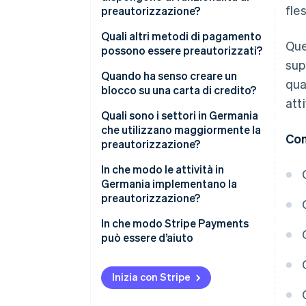
fle
preautorizzazione?
Quali tipi di preautorizzazione
esistono?
Carte di credito
Quali altri metodi di pagamento
Que
possono essere preautorizzati?
Carte di debito
sup
Quando ha senso creare un
qua
Carte prepagate
blocco su una carta di credito?
atti
Quali sono i settori in Germania
che utilizzano maggiormente la
Con
preautorizzazione?
Hotel
In che modo le attività in
Germania implementano la
Viaggi
preautorizzazione?
Autonoleggio
In che modo Stripe Payments
può essere d’aiuto
Stazioni di servizio
Gastronomia
Inizia con Stripe
Servizi di noleggio