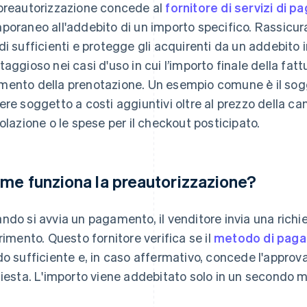
preautorizzazione concede al
fornitore di servizi di 
poraneo all'addebito di un importo specifico. Rassicura 
di sufficienti e protegge gli acquirenti da un addebito
taggioso nei casi d'uso in cui l’importo finale della fat
ento della prenotazione. Un esempio comune è il sogg
ere soggetto a costi aggiuntivi oltre al prezzo della ca
colazione o le spese per il checkout posticipato.
me funziona la preautorizzazione?
ndo si avvia un pagamento, il venditore invia una richi
erimento. Questo fornitore verifica se il
metodo di pag
do sufficiente e, in caso affermativo, concede l'appr
hiesta. L'importo viene addebitato solo in un secondo