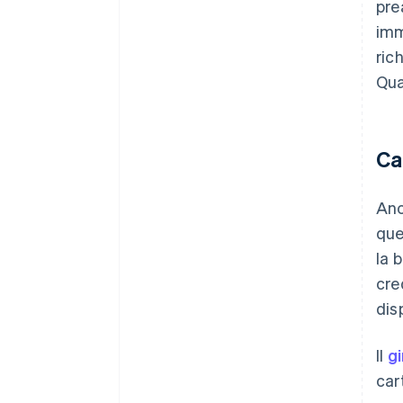
pre
imm
ric
Qua
Ca
Anc
que
la 
cre
disp
Il
g
car