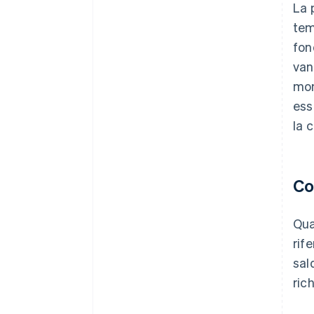
La 
tem
fon
van
mom
ess
la 
Co
Qua
rif
sal
ric