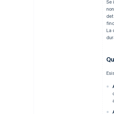
Se 
non
det
fin
La 
dur
Qu
Esi