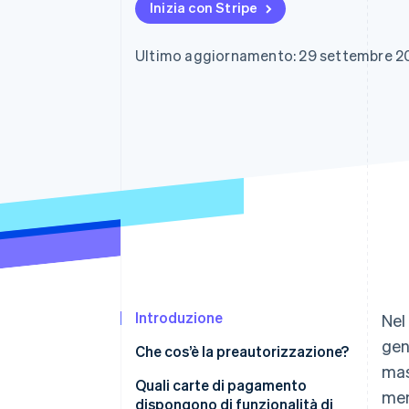
Inizia con Stripe
Link
Pagamento accelerato
Financial Connections
Ultimo aggiornamento: 29 settembre 2
Conti finanziari collegati
Introduzione
Nel
gen
Che cos’è la preautorizzazione?
mas
Come funziona la
Quali carte di pagamento
men
preautorizzazione?
dispongono di funzionalità di