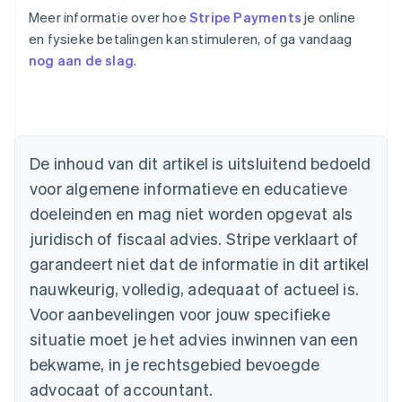
Meer informatie over hoe
Stripe Payments
je online
en fysieke betalingen kan stimuleren, of ga vandaag
nog aan de slag
.
Australië
English
België
Nederlands
Français
Deutsch
English
Brazilië
De inhoud van dit artikel is uitsluitend bedoeld
Português
English
Bulgarije
voor algemene informatieve en educatieve
English
doeleinden en mag niet worden opgevat als
Canada
juridisch of fiscaal advies. Stripe verklaart of
English
Français
Cyprus
garandeert niet dat de informatie in dit artikel
English
nauwkeurig, volledig, adequaat of actueel is.
Denemarken
English
Voor aanbevelingen voor jouw specifieke
Duitsland
situatie moet je het advies inwinnen van een
Deutsch
English
Estland
bekwame, in je rechtsgebied bevoegde
English
advocaat of accountant.
Finland