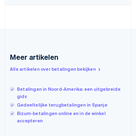
English
Svenska
Frankrijk
Français
English
Gibraltar
English
Griekenland
English
Hongarije
Meer artikelen
English
Hongkong SAR, China
English
简体中文
Alle artikelen over betalingen bekijken
Ierland
English
India
Betalingen in Noord-Amerika: een uitgebreide
English
gids
Italië
Italiano
English
Gedeeltelijke terugbetalingen in Spanje
Japan
Bizum-betalingen online en in de winkel
日本語
English
accepteren
Kroatië
English
Italiano
Letland