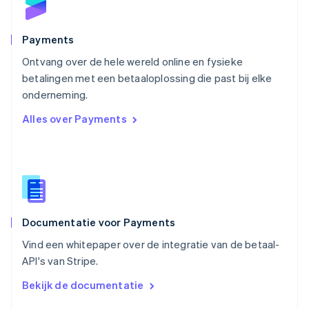
English
Portugal
Português
English
Payments
Roemenië
Ontvang over de hele wereld online en fysieke
English
betalingen met een betaaloplossing die past bij elke
Singapore
English
简体中文
onderneming.
Slovenië
Alles over Payments
English
Italiano
Slowakije
English
Spanje
Español
English
Thailand
ไทย
English
Documentatie voor Payments
Tsjechië
English
Vind een whitepaper over de integratie van de betaal-
Vasteland van China
API's van Stripe.
简体中文
English
Verenigd Koninkrijk
Bekijk de documentatie
English
Verenigde Arabische Emiraten