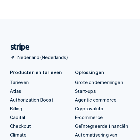
English
Verenigde Staten
English
Español
简体中文
Zweden
Svenska
English
Zwitserland
Deutsch
Français
Italiano
English
Nederland (Nederlands)
Producten en tarieven
Oplossingen
Tarieven
Grote ondernemingen
Atlas
Start-ups
Authorization Boost
Agentic commerce
Billing
Cryptovaluta
Capital
E-commerce
Checkout
Geïntegreerde financiën
Climate
Automatisering van