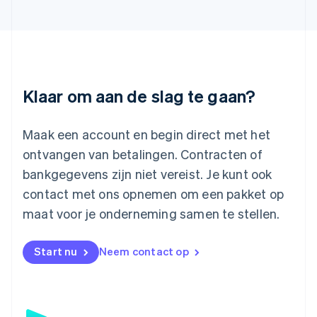
English
Liechtenstein
Deutsch
English
Litouwen
English
Luxemburg
Klaar om aan de slag te gaan?
Français
Deutsch
English
Maleisië
English
简体中文
Maak een account en begin direct met het
Malta
ontvangen van betalingen. Contracten of
English
Mexico
bankgegevens zijn niet vereist. Je kunt ook
Español
English
contact met ons opnemen om een pakket op
Nederland
maat voor je onderneming samen te stellen.
Nederlands
English
Nieuw-Zeeland
English
Start nu
Neem contact op
Noorwegen
English
Oostenrijk
Deutsch
English
Polen