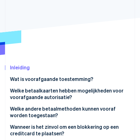
Oprichting van een start-up
Climate
Ecosysteem
CO₂-verwijdering
Partners
Identity
Stripe App Marketplace
Online identiteitsverificatie
Inleiding
Stripe Sessions 2026
Ontdek hoe Stripe de economische infrastructuu
Wat is voorafgaande toestemming?
Nu bekijken
Hoe werkt voorafgaande toestemming?
Welke betaalkaarten hebben mogelijkheden voor
voorafgaande autorisatie?
Welke soorten voorafgaande autorisaties zijn er?
Creditcard
Welke andere betaalmethoden kunnen vooraf
worden toegestaan?
Debitcard
Wanneer is het zinvol om een blokkering op een
Prepaidkaart
creditcard te plaatsen?