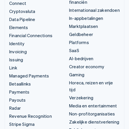
financiën
Connect
Internationaal zakendoen
Cryptovaluta
In-appbetalingen
Data Pipeline
Marktplaatsen
Elements
Geldbeheer
Financial Connections
Platforms
Identity
SaaS
Invoicing
AI-bedrijven
Issuing
Creator economy
Link
Gaming
Managed Payments
Horeca, reizen en vrije
Betaallinks
tijd
Payments
Verzekering
Payouts
Media en entertainment
Radar
Non-profitorganisaties
Revenue Recognition
Zakelijke dienstverlening
Stripe Sigma