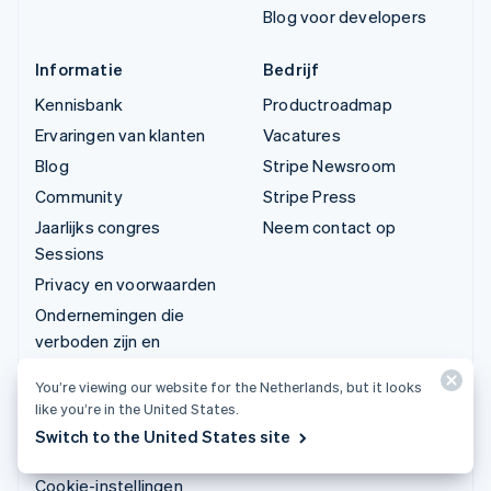
Blog voor developers
Informatie
Bedrijf
Kennisbank
Productroadmap
Ervaringen van klanten
Vacatures
Blog
Stripe Newsroom
Community
Stripe Press
Jaarlijks congres
Neem contact op
Sessions
Privacy en voorwaarden
Ondernemingen die
verboden zijn en
waarvoor beperkingen
You’re viewing our website for the Netherlands, but it looks
gelden
like you’re in the United States.
Licenties
Switch to the United States site
Siteoverzicht
Cookie-instellingen