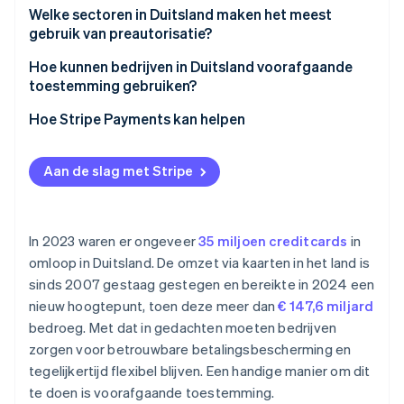
Welke sectoren in Duitsland maken het meest
gebruik van preautorisatie?
Hotels
Hoe kunnen bedrijven in Duitsland voorafgaande
toestemming gebruiken?
Reizen
Hoe Stripe Payments kan helpen
Autoverhuur
Tankstations
Aan de slag met Stripe
Gastronomie
Verhuurdiensten
In 2023 waren er ongeveer
35 miljoen creditcards
in
omloop in Duitsland. De omzet via kaarten in het land is
sinds 2007 gestaag gestegen en bereikte in 2024 een
nieuw hoogtepunt, toen deze meer dan
€ 147,6 miljard
bedroeg. Met dat in gedachten moeten bedrijven
zorgen voor betrouwbare betalingsbescherming en
tegelijkertijd flexibel blijven. Een handige manier om dit
te doen is voorafgaande toestemming.