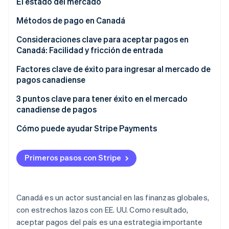
El estado del mercado
Radar
Métodos de pago en Canadá
Prevención de fraude
Ecosistema
Atlas
Tendencias de pago actuales
Consideraciones clave para aceptar pagos en
Constitución de una startup
Canadá: Facilidad y fricción de entrada
Socios
Métodos de pago populares para consumidores
Climate
Stripe App Marketplace
(B2C) en Canadá
Impuestos sobre las ventas y cumplimiento de la
Factores clave de éxito para ingresar al mercado de
Eliminación de dióxido de carbono
normativa fiscal en Canadá
pagos canadiense
Métodos de pago populares para empresas (B2B) en
Identity
Verificación de identidad en línea
Canadá
Resolución de disputas y contracargos en Canadá
3 puntos clave para tener éxito en el mercado
canadiense de pagos
Tendencias emergentes
Aceptar pagos internacionales en Canadá
Cómo puede ayudar Stripe Payments
Seguridad de los pagos y privacidad de los datos en
Canadá
Sesiones de Stripe 2026
Primeros pasos con Stripe
Descubre cómo Stripe construye la infraestructura económi
Mirar ahora
Canadá es un actor sustancial en las finanzas globales,
con estrechos lazos con EE. UU. Como resultado,
aceptar pagos del país es una estrategia importante