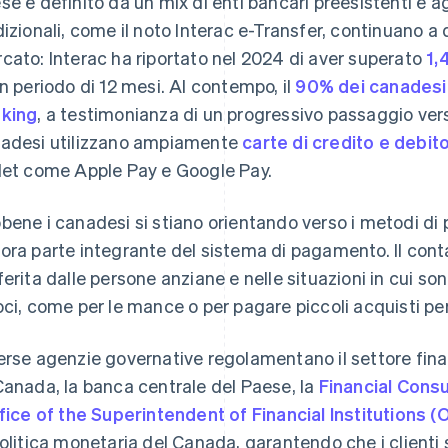
se è definito da un mix di enti bancari preesistenti e agi
dizionali, come il noto Interac e-Transfer, continuano 
cato: Interac ha riportato nel 2024 di aver superato
1,
un periodo di 12 mesi. Al contempo, il
90% dei canadesi h
king
, a testimonianza di un progressivo passaggio ver
adesi utilizzano ampiamente
carte di credito e debit
let come Apple Pay e Google Pay.
bene i canadesi si stiano orientando verso i metodi di 
ora parte integrante del sistema di pagamento. Il con
ferita dalle persone anziane e nelle situazioni in cui s
oci, come per le mance o per pagare piccoli acquisti pe
erse agenzie governative regolamentano il settore finan
Canada, la banca centrale del Paese, la
Financial Con
fice of the Superintendent of Financial Institutions (
politica monetaria del Canada, garantendo che i clienti