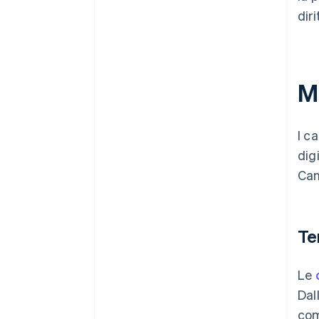
diri
M
I c
dig
Can
Te
Le
Dal
com