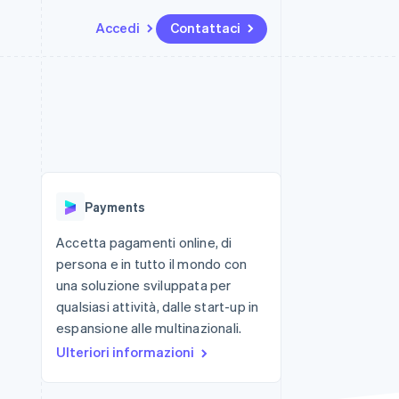
Accedi
Contattaci
Risorse
Ecosistema
Recapiti
me e marketplace
Altro
Integrazioni app
Partner
Contattaci
Product roadmap
ns
Esempi di codice
Stripe App Marketplace
Diventa nostro partner
Scopri cosa ti aspetta
 piattaforme
Blog per sviluppatori
 platforms
ibero
Stato dell'API
Radar
ari integrati
Prevenzione delle frodi
Payments
 fisiche
Atlas
Costituzione di start-up
Accetta pagamenti online, di
persona e in tutto il mondo con
Climate
Rimozione del carbonio
una soluzione sviluppata per
qualsiasi attività, dalle start-up in
Identity
Verifica online dell'identità
espansione alle multinazionali.
Ulteriori informazioni