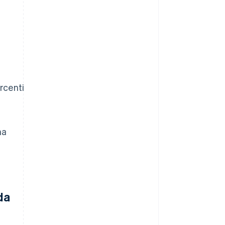
rcenti
na
da