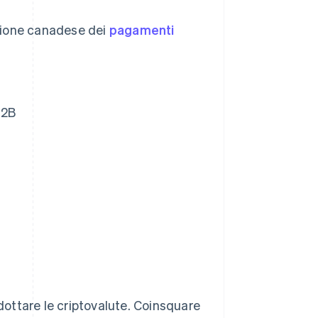
sione canadese dei
pagamenti
B2B
ottare le criptovalute. Coinsquare