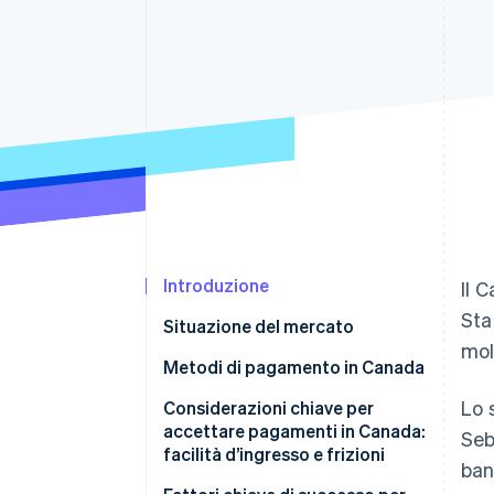
Link
Pagamento accelerato
Financial Connections
Conti finanziari collegati
Introduzione
Il 
Sta
Situazione del mercato
mol
Metodi di pagamento in Canada
Lo 
Tendenze di pagamento attuali
Considerazioni chiave per
accettare pagamenti in Canada:
Seb
Metodi di pagamento consumer
facilità d’ingresso e frizioni
ban
(B2C) popolari in Canada