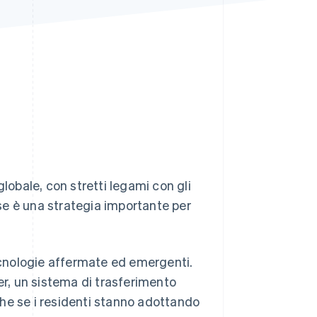
Stripe Sessions 2026
Scopri come Stripe sta
costruendo
l'infrastruttura
economica per l'IA.
Guarda ora
lobale, con stretti legami con gli
se è una strategia importante per
cnologie affermate ed emergenti.
er, un sistema di trasferimento
he se i residenti stanno adottando