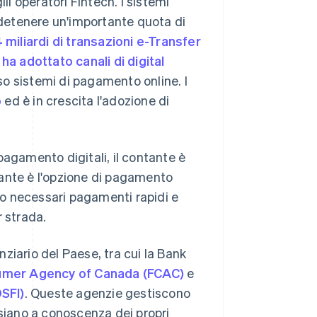
li operatori Fintech. I sistemi
a detenere un'importante quota di
4 miliardi di transazioni e-Transfer
a adottato canali di digital
so sistemi di pagamento online. I
o
ed è in crescita l'adozione di
pagamento digitali, il contante è
tante è l'opzione di pagamento
ono necessari pagamenti rapidi e
r strada.
ziario del Paese, tra cui la Bank
sumer Agency of Canada (FCAC)
e
OSFI)
. Queste agenzie gestiscono
 siano a conoscenza dei propri