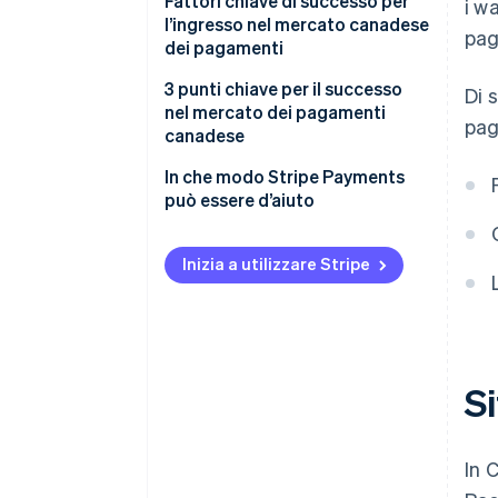
Imposte sulle vendite e
Fattori chiave di successo per
i w
Metodi di pagamento B2B
conformità fiscale in Canada
l’ingresso nel mercato canadese
pag
popolari in Canada
dei pagamenti
Risoluzione di chargeback e
Tendenze emergenti
contestazioni in Canada
3 punti chiave per il successo
Di 
nel mercato dei pagamenti
pag
Accettare pagamenti
canadese
internazionali in Canada
In che modo Stripe Payments
Sicurezza dei pagamenti e
può essere d’aiuto
protezione dei dati in Canada
Inizia a utilizzare Stripe
S
In 