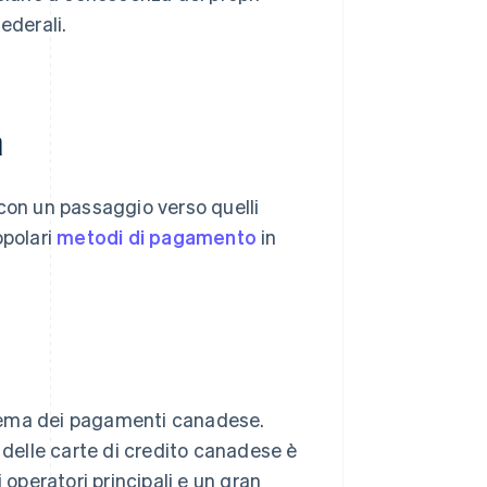
federali.
a
con un passaggio verso quelli
opolari
metodi di pagamento
in
tema dei pagamenti canadese.
 delle carte di credito canadese è
 operatori principali e un gran