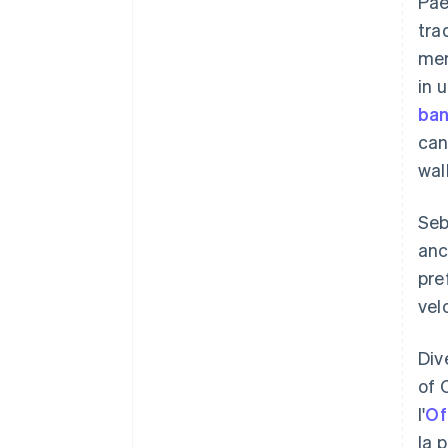
Pae
tra
mer
in 
ban
can
wal
Seb
anc
pre
vel
Div
of 
l'
Of
la 