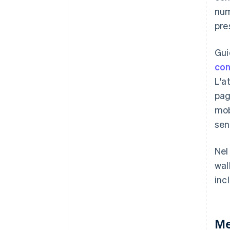
num
pre
Gui
con
L'a
pag
mob
sen
Nel
wal
inc
Me