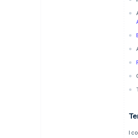
Te
I c