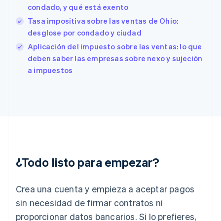
Eslovenia
condado, y qué está exento
English
Italiano
Tasa impositiva sobre las ventas de Ohio:
España
desglose por condado y ciudad
Español
English
Estados Unidos
Aplicación del impuesto sobre las ventas: lo que
English
Español
简体中文
deben saber las empresas sobre nexo y sujeción
Estonia
a impuestos
English
Finlandia
English
Svenska
Francia
Français
English
Gibraltar
English
Grecia
English
¿Todo listo para empezar?
Hungría
English
India
Crea una cuenta y empieza a aceptar pagos
English
Irlanda
sin necesidad de firmar contratos ni
English
proporcionar datos bancarios. Si lo prefieres,