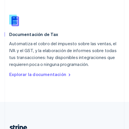
Nederlands
English
Polonia
English
Portugal
Português
English
Documentación de Tax
RAE de Hong Kong, China
English
简体中文
Automatiza el cobro del impuesto sobre las ventas, el
Reino Unido
IVA y el GST, y la elaboración de informes sobre todas
English
tus transacciones: hay disponibles integraciones que
República Checa
requieren poca o ninguna programación.
English
Rumania
Explorar la documentación
English
Singapur
English
简体中文
Suecia
Svenska
English
Suiza
Deutsch
Français
Italiano
English
Tailandia
ไทย
English