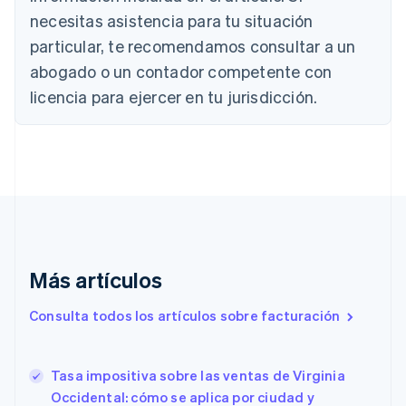
Austria
necesitas asistencia para tu situación
Deutsch
English
Bélgica
particular, te recomendamos consultar a un
Nederlands
Français
Deutsch
English
abogado o un contador competente con
Brasil
licencia para ejercer en tu jurisdicción.
Português
English
Bulgaria
English
Canadá
English
Français
China continental
简体中文
English
Chipre
English
Croacia
Más artículos
English
Italiano
Dinamarca
Consulta todos los artículos sobre facturación
English
Emiratos Árabes Unidos
English
Tasa impositiva sobre las ventas de Virginia
Eslovaquia
English
Occidental: cómo se aplica por ciudad y