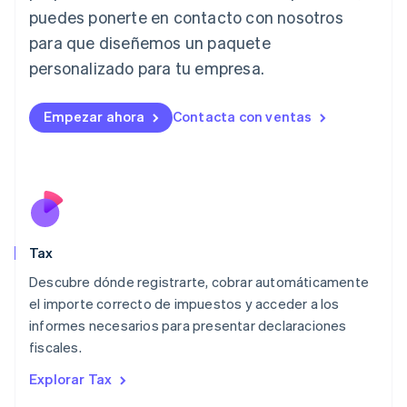
Italia
puedes ponerte en contacto con nosotros
Italiano
English
para que diseñemos un paquete
Japón
日本語
English
personalizado para tu empresa.
Letonia
English
Liechtenstein
Empezar ahora
Contacta con ventas
Deutsch
English
Lituania
English
Luxemburgo
Français
Deutsch
English
Malasia
English
简体中文
Tax
Malta
English
Descubre dónde registrarte, cobrar automáticamente
México
el importe correcto de impuestos y acceder a los
Español
English
informes necesarios para presentar declaraciones
Noruega
fiscales.
English
Nueva Zelandia
Explorar Tax
English
Países Bajos