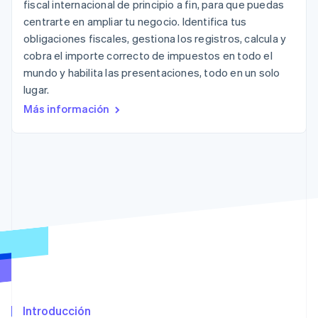
fiscal internacional de principio a fin, para que puedas
Radar
centrarte en ampliar tu negocio. Identifica tus
Prevención de fraude
obligaciones fiscales, gestiona los registros, calcula y
Ecosistema
Atlas
cobra el importe correcto de impuestos en todo el
Constitución de una startup
mundo y habilita las presentaciones, todo en un solo
Socios
Climate
lugar.
Stripe App Marketplace
Eliminación de dióxido de carbono
Más información
Identity
Verificación de identidad en línea
Sesiones de Stripe 2026
Descubre cómo Stripe construye la infraestructura económi
Mirar ahora
Introducción