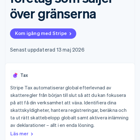
Godkännandeoptimeringar
Recognition
Företag
Plattformar
Erbjud
Link
Automatiserad
över gränserna
SaaS
användningsbaserad
Accelererad kassaprocess
redovisning
Produktplan
fakturering
Financial Connections
Stripe Sigma
Sessions årliga
Utfärda stablecoin-
Länkade finanskontodata
Anpassade
konferens
stödda kort
rapporter
Karriärer
Tillhandahåll och
Kom igång med Stripe
Efter bransch
Data Pipeline
Nyhetsrum
hantera tjänster med
Datasynkronisering
Stripe Press
agenter
AI-företag
Senast uppdaterad 13 maj 2026
Kreatörsekonomi
Spel
Besöksnäring, resor
Kontakt
Mer
Resurser
och fritid
Product roadmap
Tax
Försäkringsbolag
Kontakta säljteamet
Se vad som kommer härnäst
Media och
Appintegrationer
Bli partner
Stripe Tax automatiserar global efterlevnad av
underhållning
Kodexempel
Radar
Ideella organisationer
Utvecklarblogg
skatteregler från början till slut så att du kan fokusera
Bedrägeribekämpning
Professionella tjänster
API-status
på att få din verksamhet att växa. Identifiera dina
Offentlig sektor
Atlas
skattskyldigheter, hantera registreringar, beräkna och
Detaljhandel
Bolagsbildning för startups
ta ut rätt skattebelopp globalt samt aktivera inlämning
Climate
av deklarationer – allt i en enda lösning.
Koldioxidinfångning
Läs mer
Ecosystem
Identity