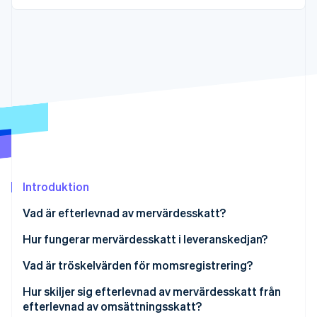
Identitetsverifiering online
Partner
Stripe App Marketplace
Stripe Sessions 2026
Se hur Stripe bygger den ekonomiska inf
Titta nu
Introduktion
Vad är efterlevnad av mervärdesskatt?
Hur fungerar mervärdesskatt i leveranskedjan?
Vad är tröskelvärden för momsregistrering?
Hur skiljer sig efterlevnad av mervärdesskatt från
efterlevnad av omsättningsskatt?