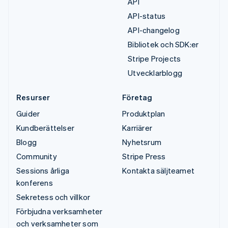
API
API-status
API-changelog
Bibliotek och SDK:er
Stripe Projects
Utvecklarblogg
Resurser
Företag
Guider
Produktplan
Kundberättelser
Karriärer
Blogg
Nyhetsrum
Community
Stripe Press
Sessions årliga
Kontakta säljteamet
konferens
Sekretess och villkor
Förbjudna verksamheter
och verksamheter som