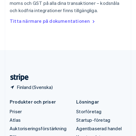
moms och GST på alla dina transaktioner – kodsnåla
Thailand
och kodfria integrationer finns tillgängliga.
ไทย
English
Tjeckien
Titta närmare på dokumentationen
English
Tyskland
Deutsch
English
Ungern
English
USA
English
Español
简体中文
Österrike
Deutsch
English
Finland (Svenska)
Produkter och priser
Lösningar
Priser
Storföretag
Atlas
Startup-företag
Auktoriseringsförstärkning
Agentbaserad handel