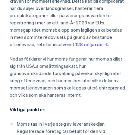
kraven för momsefterlevnad. Detta kan bli komplicerat
när du säljer över landsgränser, hanterar flera
produktkategorier eller passerar gränsvärden för
registrering i mer än ett land. År 2023 var EU:s
momsgap (det momsbelopp som lagligen ska betalas
in men som inte redovisats på grund av bristande
efterlevnad, fel eller insolvens)
128 miljarder €
.
Nedan förklarar vi hur moms fungerar, hur moms skiljer
sig från USA:s omsättningsskatt, hur
gränsöverskridande försäljning påverkar skyldigheter
kring efterlevnad, och hur man beslutar vilka delar av
momsefterlevnaden som ska läggas ut på entreprenad
och vilka som ska hanteras internt.
Viktiga punkter:
Moms tas in i varje steg av leveranskedjan.
Registrerade företag tar betalt för den vid