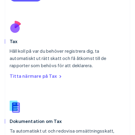
Nya Zeeland
English
Polen
English
Portugal
Português
English
Tax
Rumänien
English
Håll koll på var du behöver registrera dig, ta
Schweiz
automatiskt ut rätt skatt och få åtkomst till de
Deutsch
Français
Italiano
English
rapporter som behövs för att deklarera.
Singapore
English
简体中文
Titta närmare på Tax
Slovakien
English
Slovenien
English
Italiano
Spanien
Español
English
Storbritannien
Dokumentation om Tax
English
Sverige
Ta automatiskt ut och redovisa omsättningsskatt,
Svenska
English