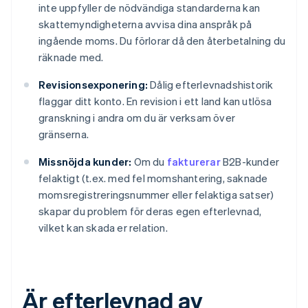
inte uppfyller de nödvändiga standarderna kan
skattemyndigheterna avvisa dina anspråk på
ingående moms. Du förlorar då den återbetalning du
räknade med.
Revisionsexponering:
Dålig efterlevnadshistorik
flaggar ditt konto. En revision i ett land kan utlösa
granskning i andra om du är verksam över
gränserna.
Missnöjda kunder:
Om du
fakturerar
B2B-kunder
felaktigt (t.ex. med fel momshantering, saknade
momsregistreringsnummer eller felaktiga satser)
skapar du problem för deras egen efterlevnad,
vilket kan skada er relation.
Är efterlevnad av