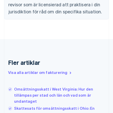
revisor som är licensierad att praktisera i din
Fastlandskina
简体中文
English
jurisdiktion för råd om din specifika situation.
Finland
English
Svenska
Frankrike
Français
English
Förenade Arabemiraten
English
Gibraltar
English
Grekland
Fler artiklar
English
Hongkong SAR, Kina
Visa alla artiklar om fakturering
English
简体中文
Indien
English
Irland
Omsättningsskatt i West Virginia: Hur den
English
tillämpas per stad och län och vad som är
Italien
undantaget
Italiano
English
Japan
Skattesats för omsättningsskatt i Ohio: En
日本語
English