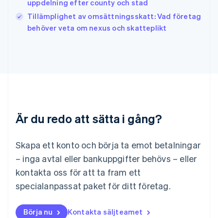
uppdelning efter county och stad
Kanada
Tillämplighet av omsättningsskatt: Vad företag
English
Français
behöver veta om nexus och skatteplikt
Kroatien
English
Italiano
Lettland
English
Liechtenstein
Deutsch
English
Litauen
English
Luxemburg
Är du redo att sätta i gång?
Français
Deutsch
English
Malaysia
English
简体中文
Skapa ett konto och börja ta emot betalningar
Malta
– inga avtal eller bankuppgifter behövs – eller
English
Mexiko
kontakta oss för att ta fram ett
Español
English
specialanpassat paket för ditt företag.
Nederländerna
Nederlands
English
Norge
Börja nu
Kontakta säljteamet
English