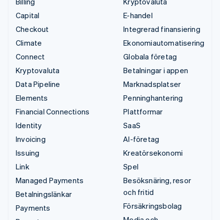
Billing
Kryptovaluta
Capital
E-handel
Checkout
Integrerad finansiering
Climate
Ekonomiautomatisering
Connect
Globala företag
Kryptovaluta
Betalningar i appen
Data Pipeline
Marknadsplatser
Elements
Penninghantering
Financial Connections
Plattformar
Identity
SaaS
Invoicing
AI-företag
Issuing
Kreatörsekonomi
Link
Spel
Managed Payments
Besöksnäring, resor
och fritid
Betalningslänkar
Försäkringsbolag
Payments
Media och