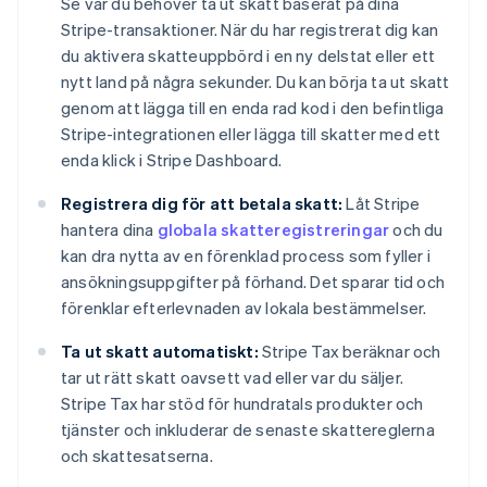
Se var du behöver ta ut skatt baserat på dina
Stripe-transaktioner. När du har registrerat dig kan
du aktivera skatteuppbörd i en ny delstat eller ett
nytt land på några sekunder. Du kan börja ta ut skatt
genom att lägga till en enda rad kod i den befintliga
Stripe-integrationen eller lägga till skatter med ett
enda klick i Stripe Dashboard.
Registrera dig för att betala skatt:
Låt Stripe
hantera dina
globala skatteregistreringar
och du
kan dra nytta av en förenklad process som fyller i
ansökningsuppgifter på förhand. Det sparar tid och
förenklar efterlevnaden av lokala bestämmelser.
Ta ut skatt automatiskt:
Stripe Tax beräknar och
tar ut rätt skatt oavsett vad eller var du säljer.
Stripe Tax har stöd för hundratals produkter och
tjänster och inkluderar de senaste skattereglerna
och skattesatserna.