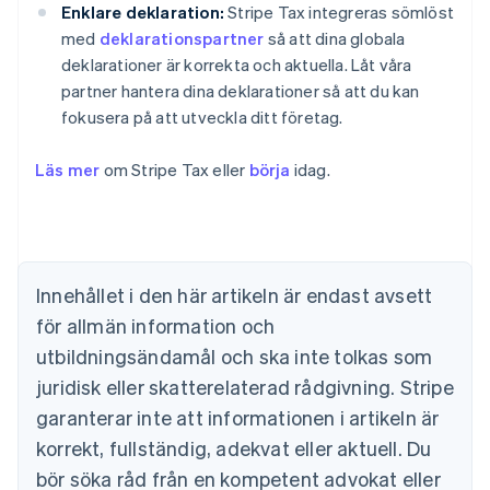
Enklare deklaration:
Stripe Tax integreras sömlöst
med
deklarationspartner
så att dina globala
deklarationer är korrekta och aktuella. Låt våra
partner hantera dina deklarationer så att du kan
fokusera på att utveckla ditt företag.
Läs mer
om Stripe Tax eller
börja
idag.
Australien
English
Belgien
Nederlands
Français
Deutsch
English
Brasilien
Innehållet i den här artikeln är endast avsett
Português
English
för allmän information och
Bulgarien
utbildningsändamål och ska inte tolkas som
English
Cypern
juridisk eller skatterelaterad rådgivning. Stripe
English
garanterar inte att informationen i artikeln är
Danmark
korrekt, fullständig, adekvat eller aktuell. Du
English
Estland
bör söka råd från en kompetent advokat eller
English