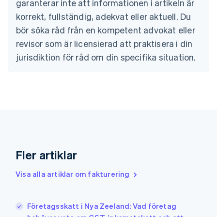
garanterar inte att informationen i artikeln är
Danmark
korrekt, fullständig, adekvat eller aktuell. Du
English
Estland
bör söka råd från en kompetent advokat eller
English
revisor som är licensierad att praktisera i din
Fastlandskina
简体中文
English
jurisdiktion för råd om din specifika situation.
Finland
English
Svenska
Frankrike
Français
English
Förenade Arabemiraten
English
Gibraltar
English
Grekland
Fler artiklar
English
Hongkong SAR, Kina
Visa alla artiklar om fakturering
English
简体中文
Indien
English
Irland
Företagsskatt i Nya Zeeland: Vad företag
English