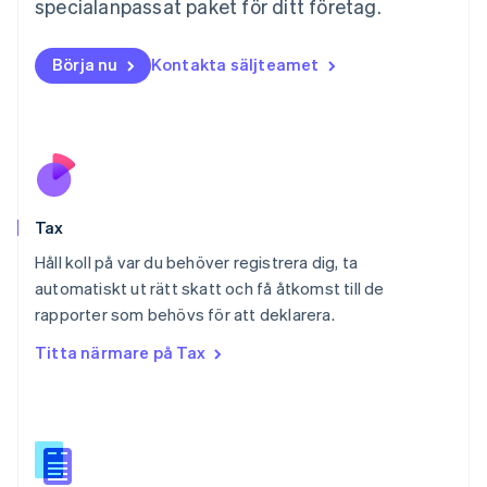
specialanpassat paket för ditt företag.
Nederländerna
Nederlands
English
Norge
Börja nu
Kontakta säljteamet
English
Nya Zeeland
English
Polen
English
Portugal
Português
English
Tax
Rumänien
English
Håll koll på var du behöver registrera dig, ta
Schweiz
automatiskt ut rätt skatt och få åtkomst till de
Deutsch
Français
Italiano
English
rapporter som behövs för att deklarera.
Singapore
English
简体中文
Titta närmare på Tax
Slovakien
English
Slovenien
English
Italiano
Spanien
Español
English