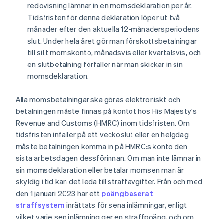
redovisning lämnar in en momsdeklaration per år.
Tidsfristen för denna deklaration löper ut två
månader efter den aktuella 12-månadersperiodens
slut. Under hela året gör man förskottsbetalningar
till sitt momskonto, månadsvis eller kvartalsvis, och
en slutbetalning förfaller när man skickar in sin
momsdeklaration.
Alla momsbetalningar ska göras elektroniskt och
betalningen måste finnas på kontot hos His Majesty's
Revenue and Customs (HMRC) inom tidsfristen. Om
tidsfristen infaller på ett veckoslut eller en helgdag
måste betalningen komma in på HMRC:s konto den
sista arbetsdagen dessförinnan. Om man inte lämnar in
sin momsdeklaration eller betalar momsen man är
skyldig i tid kan det leda till straffavgifter. Från och med
den 1 januari 2023 har ett
poängbaserat
straffsystem
inrättats för sena inlämningar, enligt
vilket varje sen inlämning ger en straffpoäng, och om