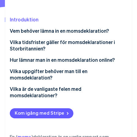
Identitetsverifiering online
Partner
Stripe App Marketplace
Introduktion
Vem behöver lämna in en momsdeklaration?
Stripe Sessions 2026
Vilka tidsfrister gäller för momsdeklarationer i
Se hur Stripe bygger den ekonomiska inf
Storbritannien?
Titta nu
Hur lämnar man in en momsdeklaration online?
Vilka uppgifter behöver man till en
momsdeklaration?
Vilka är de vanligaste felen med
momsdeklarationer?
Kom igång med Stripe
En (
moms
)deklaration är en vanlig rapport som