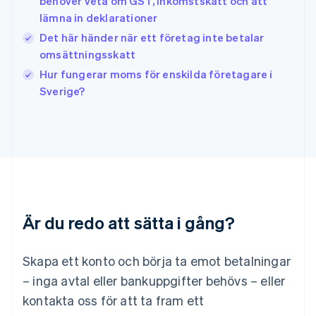
behöver veta om GST, inkomstskatt och att
Italien
lämna in deklarationer
Italiano
English
Japan
Det här händer när ett företag inte betalar
日本語
English
omsättningsskatt
Kanada
Hur fungerar moms för enskilda företagare i
English
Français
Sverige?
Kroatien
English
Italiano
Lettland
English
Liechtenstein
Deutsch
English
Litauen
English
Luxemburg
Är du redo att sätta i gång?
Français
Deutsch
English
Malaysia
English
简体中文
Skapa ett konto och börja ta emot betalningar
Malta
– inga avtal eller bankuppgifter behövs – eller
English
Mexiko
kontakta oss för att ta fram ett
Español
English