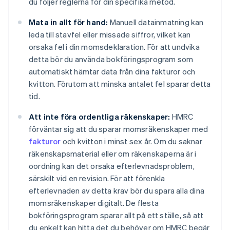
du följer reglerna för din specifika metod.
Mata in allt för hand:
Manuell datainmatning kan
leda till stavfel eller missade siffror, vilket kan
orsaka fel i din momsdeklaration. För att undvika
detta bör du använda bokföringsprogram som
automatiskt hämtar data från dina fakturor och
kvitton. Förutom att minska antalet fel sparar detta
tid.
Att inte föra ordentliga räkenskaper:
HMRC
förväntar sig att du sparar momsräkenskaper med
fakturor
och kvitton i minst sex år. Om du saknar
räkenskapsmaterial eller om räkenskaperna är i
oordning kan det orsaka efterlevnadsproblem,
särskilt vid en revision. För att förenkla
efterlevnaden av detta krav bör du spara alla dina
momsräkenskaper digitalt. De flesta
bokföringsprogram sparar allt på ett ställe, så att
du enkelt kan hitta det du behöver om HMRC begär