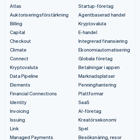
Atlas
Startup-företag
Auktoriseringsförstärkning
Agentbaserad handel
Billing
Kryptovaluta
Capital
E-handel
Checkout
Integrerad finansiering
Climate
Ekonomiautomatisering
Connect
Globala företag
Kryptovaluta
Betalningar i appen
Data Pipeline
Marknadsplatser
Elements
Penninghantering
Financial Connections
Plattformar
Identity
SaaS
Invoicing
AI-företag
Issuing
Kreatörsekonomi
Link
Spel
Managed Payments
Besöksnäring, resor