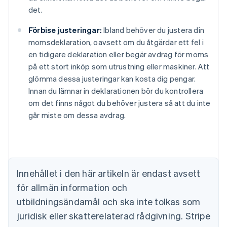
det.
Förbise justeringar:
Ibland behöver du justera din
momsdeklaration, oavsett om du åtgärdar ett fel i
en tidigare deklaration eller begär avdrag för moms
på ett stort inköp som utrustning eller maskiner. Att
glömma dessa justeringar kan kosta dig pengar.
Innan du lämnar in deklarationen bör du kontrollera
om det finns något du behöver justera så att du inte
går miste om dessa avdrag.
Australien
English
Belgien
Nederlands
Français
Deutsch
English
Brasilien
Innehållet i den här artikeln är endast avsett
Português
English
för allmän information och
Bulgarien
utbildningsändamål och ska inte tolkas som
English
Cypern
juridisk eller skatterelaterad rådgivning. Stripe
English