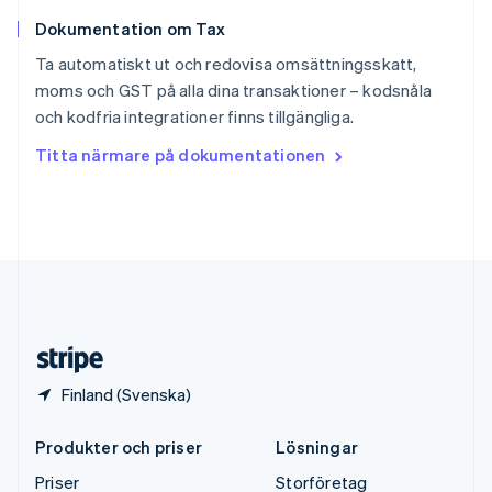
Storbritannien
Dokumentation om Tax
English
Sverige
Ta automatiskt ut och redovisa omsättningsskatt,
Svenska
English
moms och GST på alla dina transaktioner – kodsnåla
Thailand
och kodfria integrationer finns tillgängliga.
ไทย
English
Tjeckien
Titta närmare på dokumentationen
English
Tyskland
Deutsch
English
Ungern
English
USA
English
Español
简体中文
Österrike
Deutsch
English
Finland (Svenska)
Produkter och priser
Lösningar
Priser
Storföretag