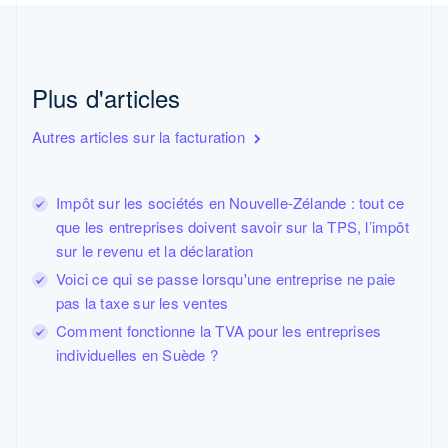
English
Croatie
English
Italiano
Danemark
English
Plus d'articles
Émirats arabes unis
English
Autres articles sur la facturation
Espagne
Español
English
Estonie
Impôt sur les sociétés en Nouvelle-Zélande : tout ce
English
que les entreprises doivent savoir sur la TPS, l’impôt
États-Unis
sur le revenu et la déclaration
English
Español
简体中文
Finlande
Voici ce qui se passe lorsqu'une entreprise ne paie
English
Svenska
pas la taxe sur les ventes
France
Comment fonctionne la TVA pour les entreprises
Français
English
individuelles en Suède ?
Gibraltar
English
Grèce
English
Hongrie