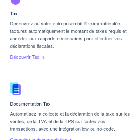
Español
English
Norvège
Tax
English
Nouvelle-Zélande
Découvrez où votre entreprise doit être immatriculée,
English
facturez automatiquement le montant de taxes requis et
Pays-Bas
accédez aux rapports nécessaires pour effectuer vos
Nederlands
English
déclarations fiscales.
Pologne
English
Découvrir Tax
Portugal
Português
English
R.A.S. de Hong Kong, Chine
English
简体中文
République tchèque
English
Roumanie
Documentation Tax
English
Royaume-Uni
Automatisez la collecte et la déclaration de la taxe sur les
English
ventes, de la TVA et de la TPS sur toutes vos
Singapour
transactions, avec une intégration low ou no-code.
English
简体中文
Slovaquie
Consulter la documentation