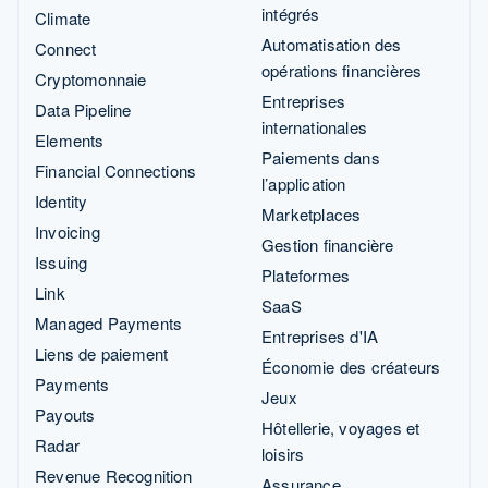
intégrés
Climate
Automatisation des
Connect
opérations financières
Cryptomonnaie
Entreprises
Data Pipeline
internationales
Elements
Paiements dans
Financial Connections
l’application
Identity
Marketplaces
Invoicing
Gestion financière
Issuing
Plateformes
Link
SaaS
Managed Payments
Entreprises d'IA
Liens de paiement
Économie des créateurs
Payments
Jeux
Payouts
Hôtellerie, voyages et
Radar
loisirs
Revenue Recognition
Assurance