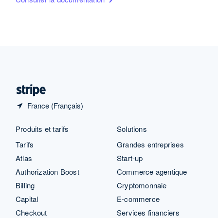
English
Slovénie
English
Italiano
Suède
Svenska
English
Suisse
Deutsch
Français
Italiano
English
Thaïlande
ไทย
English
France (Français)
Produits et tarifs
Solutions
Tarifs
Grandes entreprises
Atlas
Start-up
Authorization Boost
Commerce agentique
Billing
Cryptomonnaie
Capital
E-commerce
Checkout
Services financiers