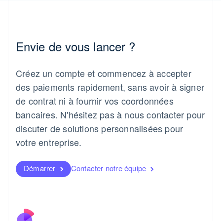
English
Inde
English
Irlande
Envie de vous lancer ?
English
Italie
Italiano
English
Créez un compte et commencez à accepter
Japon
日本語
English
des paiements rapidement, sans avoir à signer
Lettonie
de contrat ni à fournir vos coordonnées
English
bancaires. N'hésitez pas à nous contacter pour
Liechtenstein
discuter de solutions personnalisées pour
Deutsch
English
Lituanie
votre entreprise.
English
Luxembourg
Français
Deutsch
English
Démarrer
Contacter notre équipe
Malaisie
English
简体中文
Malte
English
Mexique