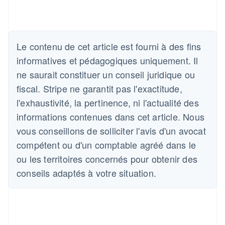
Le contenu de cet article est fourni à des fins
Allemagne
informatives et pédagogiques uniquement. Il
Deutsch
English
ne saurait constituer un conseil juridique ou
Australie
fiscal. Stripe ne garantit pas l'exactitude,
English
Autriche
l'exhaustivité, la pertinence, ni l'actualité des
Deutsch
English
informations contenues dans cet article. Nous
Belgique
vous conseillons de solliciter l'avis d'un avocat
Nederlands
Français
Deutsch
English
Brésil
compétent ou d'un comptable agréé dans le
Português
English
ou les territoires concernés pour obtenir des
Bulgarie
English
conseils adaptés à votre situation.
Canada
English
Français
Chine continentale
简体中文
English
Chypre