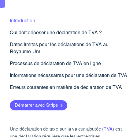
Product roadmap
Commerce en ligne
Découvrez les prochaines évolutions
Radar
Introduction
Prévention de la fraude
Écosystème
Qui doit déposer une déclaration de TVA ?
Atlas
Partenaires
Constitution de start-up
Dates limites pour les déclarations de TVA au
Stripe App Marketplace
Climate
Royaume-Uni
Élimination du carbone
Processus de déclaration de TVA en ligne
Identity
Vérification de l'identité
Informations nécessaires pour une déclaration de TVA
Erreurs courantes en matière de déclaration de TVA
Démarrer avec Stripe
Stripe Sessions 2026
Découvrez comment Stripe construit l’infrastructure économ
l’IA.
Regarder la vidéo
Une déclaration de taxe sur la valeur ajoutée (
TVA
) est
une déclaration régulière que les entreprises