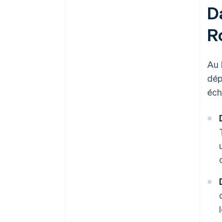
D
R
Au 
dép
éch