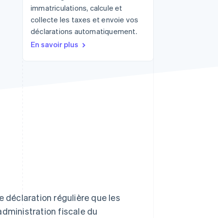
immatriculations, calcule et
collecte les taxes et envoie vos
déclarations automatiquement.
Stripe Sessions 2026
En savoir plus
Découvrez comment
Stripe construit
l’infrastructure
économique de l’IA.
Regarder la vidéo
ne déclaration régulière que les
administration fiscale du