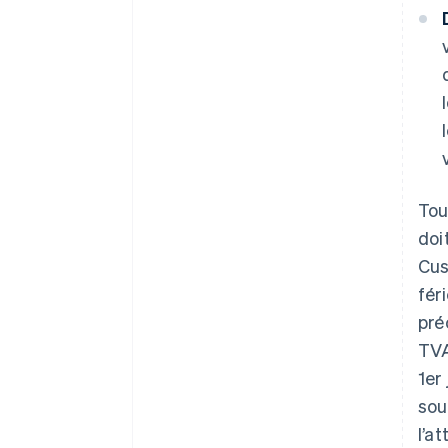
Tou
doi
Cus
fér
pré
TVA
1er
sou
l’a