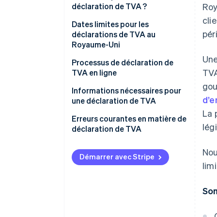
déclaration de TVA ?
Roy
cli
Dates limites pour les
pér
déclarations de TVA au
Royaume-Uni
Une
Processus de déclaration de
TVA
TVA en ligne
gou
Informations nécessaires pour
d’e
une déclaration de TVA
La 
Erreurs courantes en matière de
légi
déclaration de TVA
Nou
Démarrer avec Stripe
lim
Som