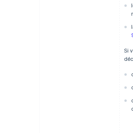
Si 
déc