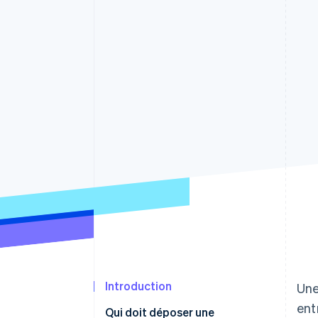
Authorization Boost
Acceptation optimisée
Link
Paiements accélérés
Financial Connections
Comptes financiers associés
Introduction
Une
ent
Qui doit déposer une