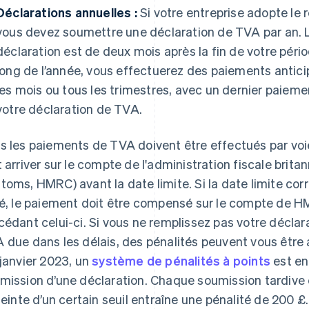
Déclarations annuelles :
Si votre entreprise adopte le 
vous devez soumettre une déclaration de TVA par an. L
déclaration est de deux mois après la fin de votre pér
long de l’année, vous effectuerez des paiements antici
les mois ou tous les trimestres, avec un dernier paieme
votre déclaration de TVA.
s les paiements de TVA doivent être effectués par voi
t arriver sur le compte de l'administration fiscale bri
toms, HMRC) avant la date limite. Si la date limite co
ié, le paiement doit être compensé sur le compte de HM
cédant celui-ci. Si vous ne remplissez pas votre décla
 due dans les délais, des pénalités peuvent vous être 
 janvier 2023, un
système de pénalités à points
est en
mission d’une déclaration. Chaque soumission tardive e
tteinte d’un certain seuil entraîne une pénalité de 200 £.