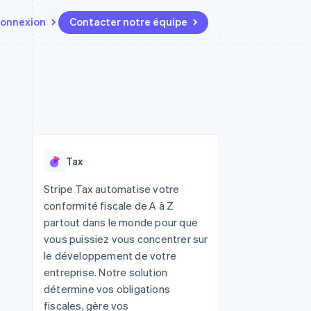
onnexion
Contacter notre équipe
Ressources
Écosystème
Contact
t marketplaces
Plus
Intégrations d'applications
Partenaires
Contacter notre équipe
Product roadmap
elle
Exemples de code
Stripe App Marketplace
Devenir partenaire
Découvrez les prochaines
r les
Blog des développeurs
évolutions
rs
État de l'API
 platforms
Radar
ciers intégrés
Tax
Prévention de la fraude
ratif
es et virtuelles
Atlas
Stripe Tax automatise votre
Constitution de start-up
conformité fiscale de A à Z
Climate
partout dans le monde pour que
Élimination du carbone
vous puissiez vous concentrer sur
Identity
le développement de votre
Vérification de l'identité
entreprise. Notre solution
détermine vos obligations
fiscales, gère vos