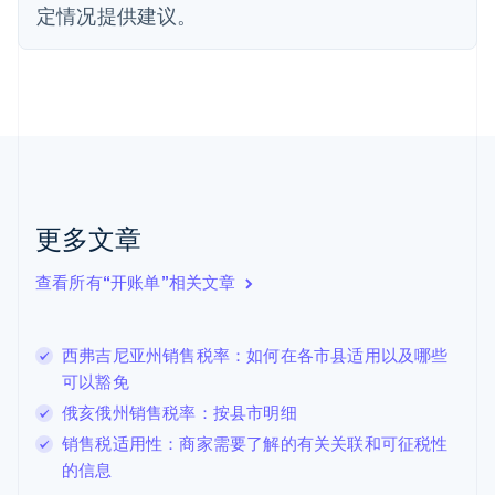
Deutsch
English
定情况提供建议。
法国
Français
English
芬兰
English
Svenska
荷兰
Nederlands
English
加拿大
English
Français
捷克
更多文章
English
克罗地亚
English
Italiano
查看所有“开账单”相关文章
拉脱维亚
English
立陶宛
西弗吉尼亚州销售税率：如何在各市县适用以及哪些
English
可以豁免
列支敦士登
Deutsch
English
俄亥俄州销售税率：按县市明细
卢森堡
销售税适用性：商家需要了解的有关关联和可征税性
Français
Deutsch
English
的信息
罗马尼亚