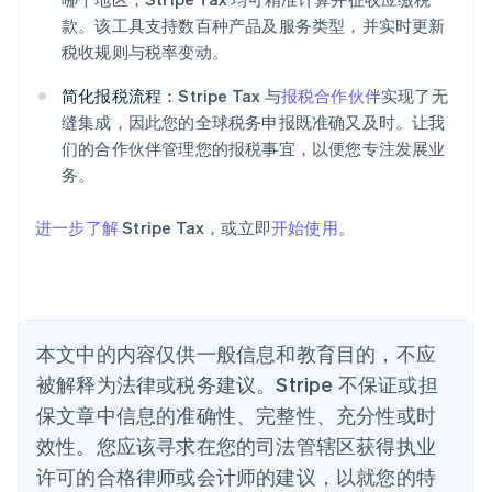
款。该工具支持数百种产品及服务类型，并实时更新
阿联酋
税收规则与税率变动。
English
爱尔兰
简化报税流程：
Stripe Tax 与
报税合作伙伴
实现了无
English
爱沙尼亚
缝集成，因此您的全球税务申报既准确又及时。让我
English
们的合作伙伴管理您的报税事宜，以便您专注发展业
奥地利
务。
Deutsch
English
澳大利亚
进一步了解
Stripe Tax，或立即
开始使用
。
English
巴西
Português
English
保加利亚
English
比利时
本文中的内容仅供一般信息和教育目的，不应
Nederlands
Français
Deutsch
English
被解释为法律或税务建议。Stripe 不保证或担
波兰
English
保文章中信息的准确性、完整性、充分性或时
丹麦
效性。您应该寻求在您的司法管辖区获得执业
English
德国
许可的合格律师或会计师的建议，以就您的特