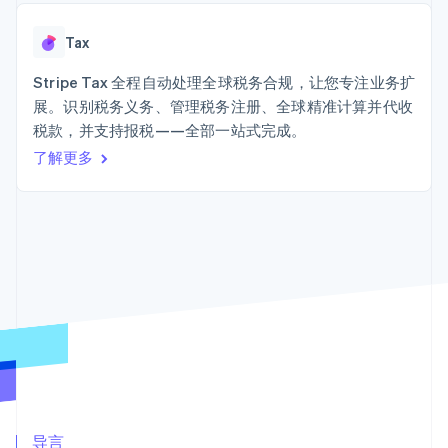
接入 125+ 种支
加密货币
Stripe Sigma
产品路线图
SaaS
付方式
自定义报告
购买
Sessions 年度大会
Terminal
Data Pipeline
Tax
招聘
线下支付
数据同步
资讯中心
Authorization
资源
Stripe Tax 全程自动处理全球税务合规，让您专注业务扩
Stripe Press
Boost
按行业
展。识别税务义务、管理税务注册、全球精准计算并代收
支付成功率优
应用集成
税款，并支持报税——全部一站式完成。
化
AI 企业
代码示例
Link
创作者经济
开发者博客
了解更多
联系
加速结账
游戏
API 状态
Financial
酒店、旅游与休闲
联系销售
Connections
保险
成为合作伙伴
关联金融账户
媒体与娱乐
数据
非营利组织
专业服务
公共部门
零售
更多
Product roadmap
了解未来规划
生态系统
Radar
合作伙伴
欺诈防范
Stripe App Marketplace
导言
Atlas