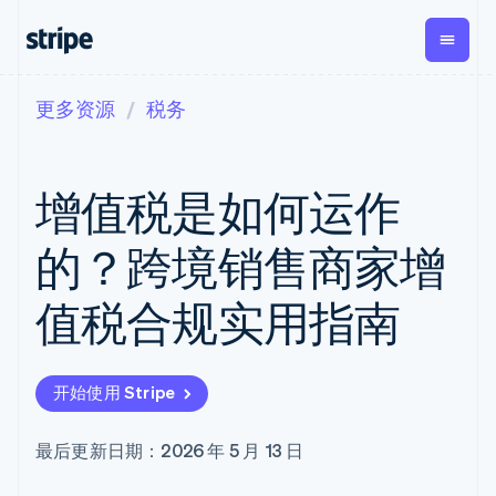
更多资源
税务
按企业阶段
文档
学习
支付
营收
资金管理
平台
易市
大型企业
Stripe 文档
博客
Payments
Billing
Treasury
初创企业
API 参考文档
客户案例
增值税是如何运作
在线支付
经常性收入
Con
库与 SDK
指南
企业财务
Managed
Metronome
Stripe Apps
Payments
按用量计费
Global
平台
的？跨境销售商家增
备案商家解决
Payouts
Subscriptions
Capi
按应用场景
方案
平
支持
向第三方
订阅管理
Payment links
客户
值税合规实用指南
指南
智能体商务
打款
Invoicing
Trea
加密货币
获取支持
无代码支付
一次性或定期
Capital
平
电子商务
接受线上付款
托管支持方案
企业融资
Checkout
账单
嵌入
嵌入式金融
实施预置结账流程
专业服务
预构建支付界
Crypto
Tax
融服
开始使用 Stripe
财务自动化
构建平台或交易市场
钱包、稳
面
销售税和增值
Iss
全球化企业
管理订阅
定币发行
Elements
税自动化
实体
应用内支付
提供按用量计费
灵活的 UI 组件
和发卡基
Crypto
Revenue
虚拟
最后更新日期：2026 年 5 月 13 日
交易市场
发行稳定币支持的支付卡
Onramp
Payment
Recognition
础设施
公司
资金管理
通过智能体配置和管理服
可嵌入的
methods
会计自动化
平台
务