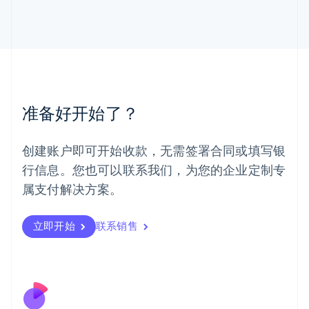
English
马尔他
English
马来西亚
English
简体中文
美国
English
Español
简体中文
墨西哥
准备好开始了？
Español
English
挪威
English
创建账户即可开始收款，无需签署合同或填写银
葡萄牙
行信息。您也可以联系我们，为您的企业定制专
Português
English
日本
属支付解决方案。
日本語
English
瑞典
立即开始
联系销售
Svenska
English
瑞士
Deutsch
Français
Italiano
English
塞浦路斯
English
斯洛伐克