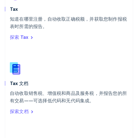
English
斯洛文尼亚
Tax
English
Italiano
知道在哪里注册，自动收取正确税额，并获取您制作报税
泰国
ไทย
English
表时所需的报告。
希腊
探索 Tax
English
西班牙
Español
English
新加坡
English
简体中文
新西兰
English
Tax 文档
匈牙利
English
自动收取销售税、增值税和商品及服务税，并报告您的所
意大利
有交易——可选择低代码和无代码集成。
Italiano
English
印度
探索文档
English
英国
English
直布罗陀