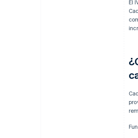
El 
Cad
com
inc
¿
c
Cad
pro
rem
Fun