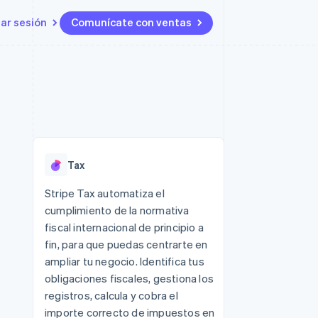
iar sesión
Comunícate con ventas
Recursos
Ecosistema
Contacto
 marketplaces
Más
Integraciones de aplicaciones
Socios
Contacta con ventas
Product roadmap
s
Ejemplos de código
Stripe App Marketplace
Conviértete en socio
Ver lo que viene
ataformas
Blog de desarrolladores
Estado de la API
Radar
Prevención de fraude
Tax
Atlas
Constitución de una startup
 lucro
Stripe Tax automatiza el
cumplimiento de la normativa
Climate
Eliminación de dióxido de
fiscal internacional de principio a
carbono
fin, para que puedas centrarte en
ampliar tu negocio. Identifica tus
obligaciones fiscales, gestiona los
registros, calcula y cobra el
importe correcto de impuestos en