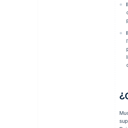
¿
Muc
sup