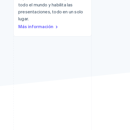
todo el mundo y habilita las
Sesiones de Stripe
presentaciones, todo en un solo
2026
lugar.
Descubre cómo Stripe
Más información
construye la
infraestructura
económica para la IA.
Mirar ahora