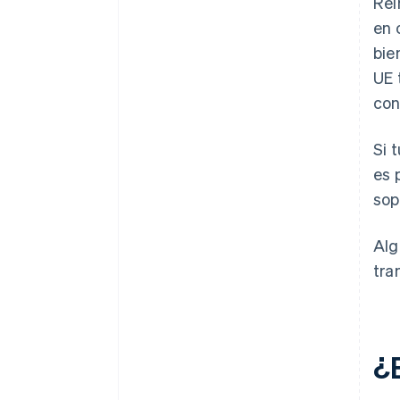
Rei
en 
bie
UE 
con
Si 
es 
sop
Alg
tra
¿