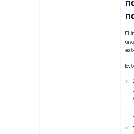
n
n
El 
una
est
Est