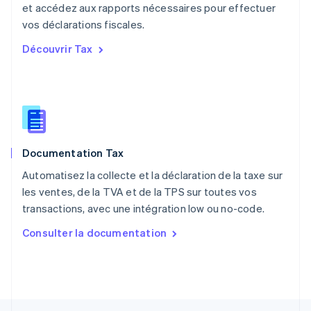
et accédez aux rapports nécessaires pour effectuer
Nederlands
English
vos déclarations fiscales.
Pologne
English
Découvrir Tax
Portugal
Português
English
R.A.S. de Hong Kong, Chine
English
简体中文
République tchèque
English
Roumanie
Documentation Tax
English
Royaume-Uni
Automatisez la collecte et la déclaration de la taxe sur
English
les ventes, de la TVA et de la TPS sur toutes vos
Singapour
transactions, avec une intégration low ou no-code.
English
简体中文
Slovaquie
Consulter la documentation
English
Slovénie
English
Italiano
Suède
Svenska
English
Suisse