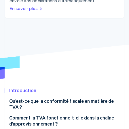
envoie vos déclarations automatiquement.
Découvrez les prochaines évolutions
Commerce en ligne
En savoir plus
Radar
Prévention de la fraude
Écosystème
Atlas
Constitution de start-up
Partenaires
Climate
Stripe App Marketplace
Élimination du carbone
Identity
Vérification de l'identité
Introduction
Stripe Sessions 2026
Découvrez comment Stripe construit l’infrastructure écono
Qu’est-ce que la conformité fiscale en matière de
Regarder la vidéo
TVA ?
Comment la TVA fonctionne-t-elle dans la chaîne
d’approvisionnement ?