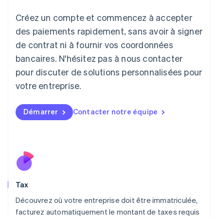
Italiano
English
Créez un compte et commencez à accepter
Japon
日本語
English
des paiements rapidement, sans avoir à signer
Lettonie
de contrat ni à fournir vos coordonnées
English
bancaires. N'hésitez pas à nous contacter
Liechtenstein
pour discuter de solutions personnalisées pour
Deutsch
English
Lituanie
votre entreprise.
English
Luxembourg
Français
Deutsch
English
Démarrer
Contacter notre équipe
Malaisie
English
简体中文
Malte
English
Mexique
Español
English
Norvège
Tax
English
Nouvelle-Zélande
Découvrez où votre entreprise doit être immatriculée,
English
facturez automatiquement le montant de taxes requis
Pays-Bas