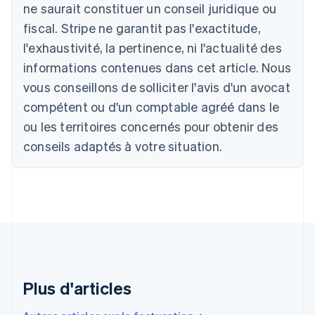
Allemagne
ne saurait constituer un conseil juridique ou
Deutsch
English
fiscal. Stripe ne garantit pas l'exactitude,
Australie
l'exhaustivité, la pertinence, ni l'actualité des
English
Autriche
informations contenues dans cet article. Nous
Deutsch
English
vous conseillons de solliciter l'avis d'un avocat
Belgique
Nederlands
Français
Deutsch
English
compétent ou d'un comptable agréé dans le
Brésil
ou les territoires concernés pour obtenir des
Português
English
Bulgarie
conseils adaptés à votre situation.
English
Canada
English
Français
Chine continentale
简体中文
English
Chypre
English
Croatie
English
Italiano
Plus d'articles
Danemark
English
Émirats arabes unis