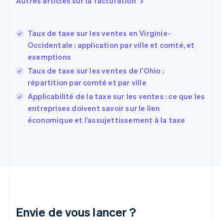
Autres articles sur la facturation
English
Espagne
Español
English
Taux de taxe sur les ventes en Virginie-
Estonie
Occidentale : application par ville et comté, et
English
exemptions
États-Unis
Taux de taxe sur les ventes de l’Ohio :
English
Español
简体中文
Finlande
répartition par comté et par ville
English
Svenska
Applicabilité de la taxe sur les ventes : ce que les
France
entreprises doivent savoir sur le lien
Français
English
économique et l’assujettissement à la taxe
Gibraltar
English
Grèce
English
Hongrie
English
Inde
English
Irlande
Envie de vous lancer ?
English
Italie