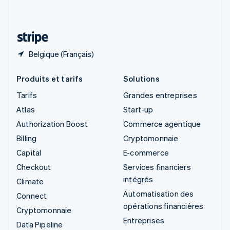
Deutsch
Français
Italiano
English
Thaïlande
ไทย
English
Belgique (Français)
Produits et tarifs
Solutions
Tarifs
Grandes entreprises
Atlas
Start-up
Authorization Boost
Commerce agentique
Billing
Cryptomonnaie
Capital
E-commerce
Checkout
Services financiers
intégrés
Climate
Automatisation des
Connect
opérations financières
Cryptomonnaie
Entreprises
Data Pipeline