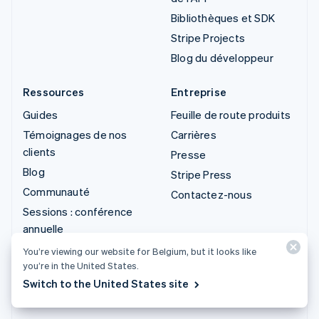
Bibliothèques et SDK
Stripe Projects
Blog du développeur
Ressources
Entreprise
Guides
Feuille de route produits
Témoignages de nos
Carrières
clients
Presse
Blog
Stripe Press
Communauté
Contactez-nous
Sessions : conférence
annuelle
Confidentialité et
You’re viewing our website for Belgium, but it looks like
conditions générales
you’re in the United States.
Switch to the United States site
Activités interdites ou
soumises à conditions