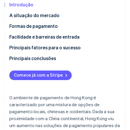
Introdução
Ecossistema
A situação do mercado
Formas de pagamento
Stripe Sessions 2026
Parceiros
Stripe App Marketplace
Veja como a Stripe está construindo a infraestrutura econô
Uso atual
Facilidade e barreiras de entrada
Assista agora
Novas tendências
Impostos
Principais fatores para o sucesso
Estornos e as contestações
Principais conclusões
Pagamentos internacionais
Ofereça formas de pagamento locais
Comece já com a Stripe
Segurança e privacidade
Adote as transações internacionais
Priorize a segurança e a proteção de dados
O ambiente de pagamento de Hong Kong é
caracterizado por uma mistura de opções de
pagamento locais, chinesas e ocidentais. Dada a sua
proximidade com a China continental, Hong Kong viu
um aumento nas soluções de pagamento populares da