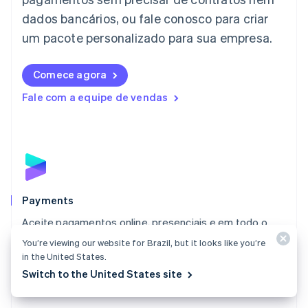
日本語
English
dados bancários, ou fale conosco para criar
Letônia
English
um pacote personalizado para sua empresa.
Liechtenstein
Deutsch
English
Comece agora
Lituânia
English
Fale com a equipe de vendas
Luxemburgo
Français
Deutsch
English
Malásia
English
简体中文
Malta
English
México
Español
English
Payments
Noruega
Aceite pagamentos online, presenciais e em todo o
English
mundo com uma solução desenvolvida para todos os
Nova Zelândia
You’re viewing our website for Brazil, but it looks like you’re
English
tipos de empresas.
in the United States.
Países Baixos
Switch to the United States site
Explore o Payments
Nederlands
English
Polônia