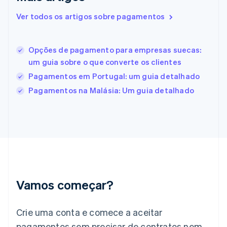
Español
English
Estados Unidos
Ver todos os artigos sobre pagamentos
English
Español
简体中文
Estônia
English
Opções de pagamento para empresas suecas:
Finlândia
um guia sobre o que converte os clientes
English
Svenska
França
Pagamentos em Portugal: um guia detalhado
Français
English
Pagamentos na Malásia: Um guia detalhado
Gibraltar
English
Grécia
English
Hungria
English
Índia
English
Irlanda
Vamos começar?
English
Itália
Crie uma conta e comece a aceitar
Italiano
English
Japão
pagamentos sem precisar de contratos nem