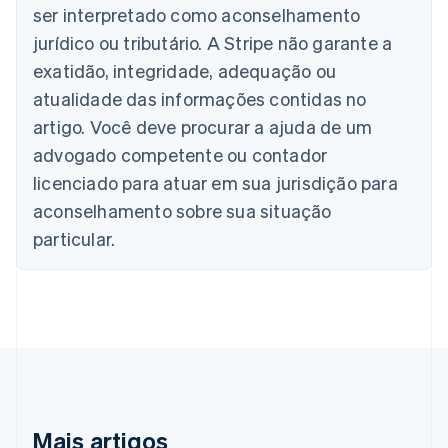
Nederlands
Français
Deutsch
English
ser interpretado como aconselhamento
Brasil
jurídico ou tributário. A Stripe não garante a
Português
English
Bulgária
exatidão, integridade, adequação ou
English
atualidade das informações contidas no
Canadá
artigo. Você deve procurar a ajuda de um
English
Français
China continental
advogado competente ou contador
简体中文
English
licenciado para atuar em sua jurisdição para
Chipre
aconselhamento sobre sua situação
English
Croácia
particular.
English
Italiano
Dinamarca
English
Emirados Árabes Unidos
English
Eslováquia
English
Eslovênia
English
Italiano
Mais artigos
Espanha