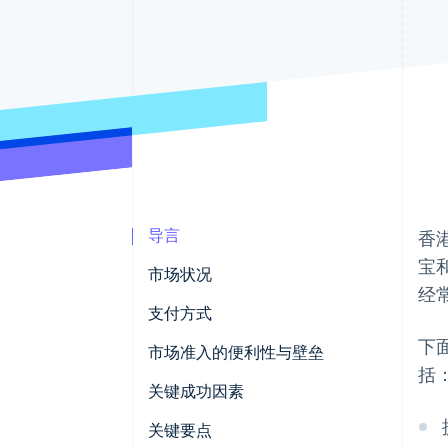
加速结账
导言
香
宝
市场状况
经
支付方式
下
当前使用情况
市场准入的便利性与壁垒
括
新兴趋势
税务
关键成功因素
撤单与争议
关键要点