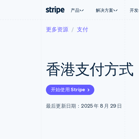
产品
解决方案
开发
更多资源
支付
按企业阶段
文档
学习
按应用场
支持
支付
营收
大型企业
Stripe 文档
博客
智能体
获取支
Payments
Billing
初创企业
API 参考文档
客户案例
加密货
托管支
在线支付
经常性收入
库与 SDK
指南
电子商
专业服
Managed Payments
Metronome
Stripe Apps
香港支付方式
嵌入式
备案商家解决方案
按用量计费
财务自
Payment links
Subscriptions
全球化
无代码支付
订阅管理
应用内
Checkout
Invoicing
交易市
预构建支付界面
一次性或定期账单
开始使用 Stripe
资金管
Elements
Tax
平台
灵活的 UI 组件
销售税和增值税自动
SaaS
Payment methods
Revenue Recogniti
最后更新日期：2025 年 8 月 29 日
接入 125+ 种支付方式
会计自动化
Terminal
Stripe Sigma
线下支付
自定义报告
Authorization Boost
Data Pipeline
支付成功率优化
数据同步
Link