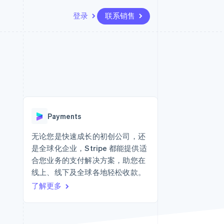
登录
联系销售
资源
生态系统
联系
场
更多
应用集成
合作伙伴
联系销售
Product roadmap
代码示例
Stripe App Marketplace
成为合作伙伴
了解未来规划
开发者博客
API 状态
Radar
欺诈防范
Payments
Atlas
初创企业注册
无论您是快速成长的初创公司，还
是全球化企业，Stripe 都能提供适
Climate
碳移除
合您业务的支付解决方案，助您在
线上、线下及全球各地轻松收款。
了解更多