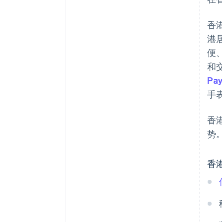
香
港
便
和
Pa
手
香
势
香港