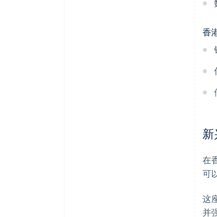
香港
新
在
可
这
并