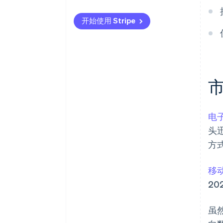
国际支付
提供当地支付方式
开始使用 Stripe
安全与隐私
接纳跨境交易
优先考虑安全和数据保护
电
头迅
方
移
20
虽