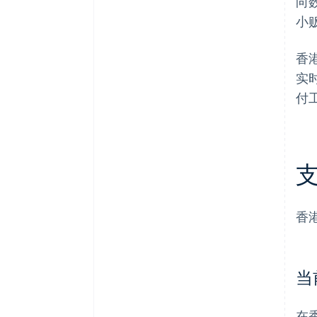
向
小
香
实
付
香
当
在