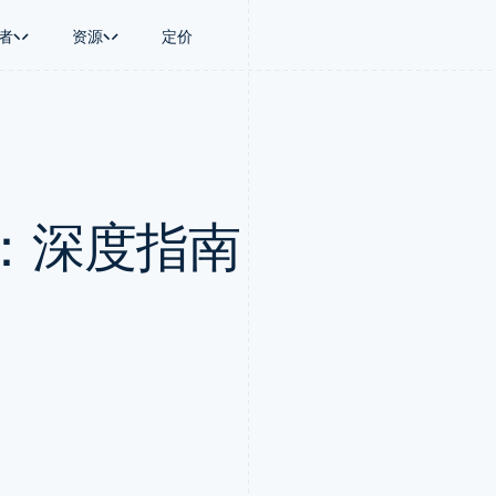
者
资源
定价
景
指南
按行业
公司
资金管理
平台和交易市
商务
持
接受线上付款
AI 企业
产品路线图
Global Payouts
Connect
币
持方案
实施预置结账流程
创作者经济
Sessions 年度大会
向第三方打款
平台支付
务
务
构建平台或交易市场
游戏
招聘
Crypto
：深度指南
金融
管理订阅
酒店、旅游与休闲
资讯中心
钱包、稳定币发行和发卡基础设
动化
提供按用量计费
保险
Stripe Press
施
企业
发行稳定币支持的支付卡
媒体与娱乐
支付
通过智能体配置和管理服务
非营利组织
场
专业服务
理
公共部门
零售
化
on