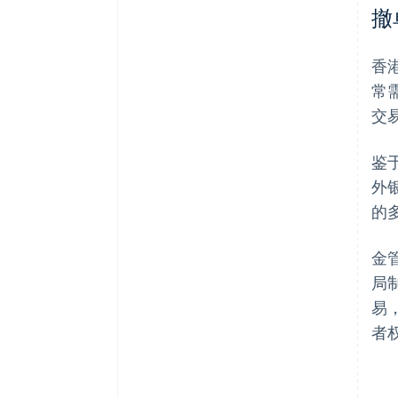
撤
香
常
交
鉴
外
的
金
局
易
者