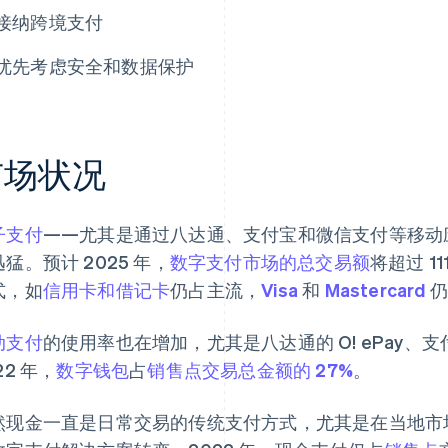
接纳跨境支付
优先考虑安全和数据保护
市场状况
子支付
——尤其是通过八达通、支付宝和微信支付等移动
猛。预计 2025 年，
数字支付市场的总交易额
将超过 1
式，如
信用卡和借记卡
仍占主流，
Visa
和
Mastercard
仍
动支付
的使用率也在增加，尤其是八达通的 O! ePay
22 年，
数字钱包
占
销售点交易总金额的 27%
。
然现金一直是日常交易的传统支付方式，尤其是在当地市