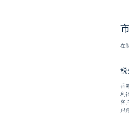
在
税
香
利
客
跟