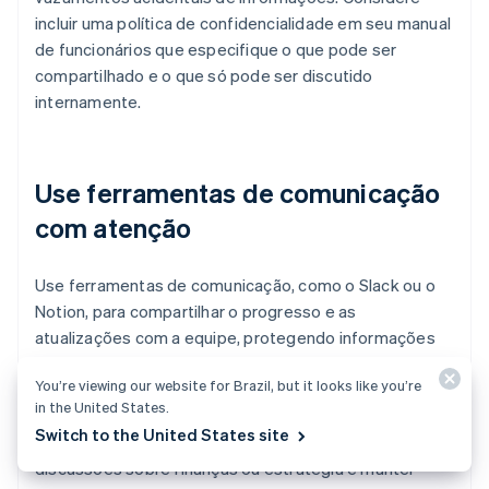
incluir uma política de confidencialidade em seu manual
de funcionários que especifique o que pode ser
compartilhado e o que só pode ser discutido
internamente.
Use ferramentas de comunicação
com atenção
Use ferramentas de comunicação, como o Slack ou o
Notion, para compartilhar o progresso e as
atualizações com a equipe, protegendo informações
confidenciais. Crie canais ou níveis de permissão
You’re viewing our website for Brazil, but it looks like you’re
separados para que apenas aqueles que precisam
in the United States.
acessar informações confidenciais as tenham. Por
Switch to the United States site
exemplo, você pode criar canais restritos para
discussões sobre finanças ou estratégia e manter