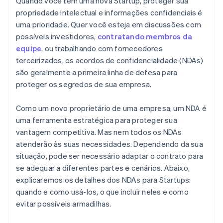
Quando você tem uma nova Startup, proteger sua
Use ferramentas de comunicação com atenção
espécie
propriedade intelectual e informações confidenciais é
Acusações criminais
uma prioridade. Quer você esteja em discussões com
Compartilhe informações financeiras
Envio automático da eleição fiscal 83(b)
cuidadosamente
possíveis investidores,
contratando membros da
Documentos legais empresariais de padrão
equipe
, ou trabalhando com fornecedores
Equilibre a transparência e a confidencialidade com
internacional
terceirizados, os acordos de confidencialidade (NDAs)
os investidores
são geralmente a primeira linha de defesa para
Um ano gratuito de Stripe Payments, além de 50 mil
Lidere pelo exemplo
proteger os segredos de sua empresa.
dólares em créditos e descontos de parceiros
Adote uma abordagem de ’quem precisa saber’
Como um novo proprietário de uma empresa, um NDA é
uma ferramenta estratégica para proteger sua
vantagem competitiva. Mas nem todos os NDAs
atenderão às suas necessidades. Dependendo da sua
situação, pode ser necessário adaptar o contrato para
se adequar a diferentes partes e cenários. Abaixo,
explicaremos os detalhes dos NDAs para Startups:
quando e como usá-los, o que incluir neles e como
evitar possíveis armadilhas.