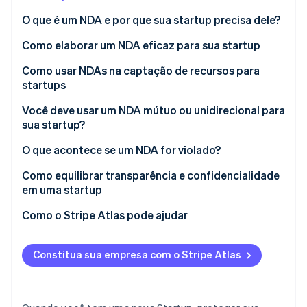
O que é um NDA e por que sua startup precisa dele?
Ecossistema
Como elaborar um NDA eficaz para sua startup
Stripe Sessions 2026
Parceiros
Como usar NDAs na captação de recursos para
Stripe App Marketplace
Veja como a Stripe está construindo a infraestrutura econô
startups
Assista agora
Você deve usar um NDA mútuo ou unidirecional para
sua startup?
NDAs unidirecionais
O que acontece se um NDA for violado?
NDAs mútuos
Uma carta de cessação e desistência
Como equilibrar transparência e confidencialidade
em uma startup
Uma liminar
Saiba o que precisa ser mantido em sigilo
Como o Stripe Atlas pode ajudar
Danos monetários
Construa uma cultura de confiança
Como se inscrever no Atlas
Desempenho específico
Constitua sua empresa com o Stripe Atlas
Use NDAs quando fizer sentido
Aceitar pagamentos e operar financeiramente
Custos judiciais
antes da chegada do EIN
Estabeleça limites para sua equipe
Danos à reputação da outra parte
Compra de ações de fundador sem dinheiro em