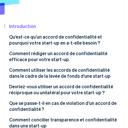
Découvrez les prochaines évolutions
Commerce en ligne
Radar
Prévention de la fraude
Écosystème
Introduction
Atlas
Constitution de start-up
Partenaires
Qu’est-ce qu’un accord de confidentialité et
Climate
Stripe App Marketplace
pourquoi votre start-up en a-t-elle besoin ?
Élimination du carbone
Comment rédiger un accord de confidentialité
Identity
efficace pour votre start-up
Vérification de l'identité
Comment utiliser les accords de confidentialité
dans le cadre de la levée de fonds d’une start-up
Devriez-vous utiliser un accord de confidentialité
réciproque ou unilatéral pour votre start-up ?
Stripe Sessions 2026
Découvrez comment Stripe construit l’infrastructure écono
Accords de confidentialité unilatéraux
Que se passe-t-il en cas de violation d’un accord de
Regarder la vidéo
confidentialité ?
Accords de confidentialité réciproques
Une lettre de mise en demeure
Comment concilier transparence et confidentialité
dans une start-up