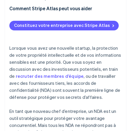
Une injonction
Savoir ce qui doit rester confidentiel
Comment Stripe Atlas peut vous aider
Dommages-intérêts
Instaurer une culture de confiance
S’inscrire sur Atlas
Exécution forcée
Constituez votre entreprise avec Stripe Atlas
Utiliser les accords de confidentialité lorsque cela
Accepter des paiements et effectuer des
Frais de justice
s’avère judicieux
opérations bancaires avant l’obtention de votre
numéro EIN
Atteinte à la réputation de l’autre partie
Fixer des limites à son personnel
Lorsque vous avez une nouvelle startup, la protection
Achat dématérialisé des actions du fondateur
de votre propriété intellectuelle et de vos informations
Poursuites pénales
Utiliser judicieusement les outils de communication
sensibles est une priorité. Que vous soyez en
Déclaration fiscale automatique au titre de
Partager les informations financières de façon
discussion avec des investisseurs potentiels, en train
l’article 83(b)
raisonnée
de
recruter des membres d’équipe
, ou de travailler
Documents juridiques d’entreprise de classe
avec des fournisseurs tiers, les accords de
Concilier transparence et confidentialité avec les
mondiale
confidentialité (NDA) sont souvent la première ligne de
investisseurs
défense pour protéger vos secrets d’affaires.
Une année gratuite de Stripe Payments, plus de
Montrer l’exemple
50 000 $ en crédits et remises partenaires
En tant que nouveau chef d’entreprise, un NDA est un
Adopter une approche axée sur le besoin de savoir
outil stratégique pour protéger votre avantage
concurrentiel. Mais tous les NDA ne répondront pas à