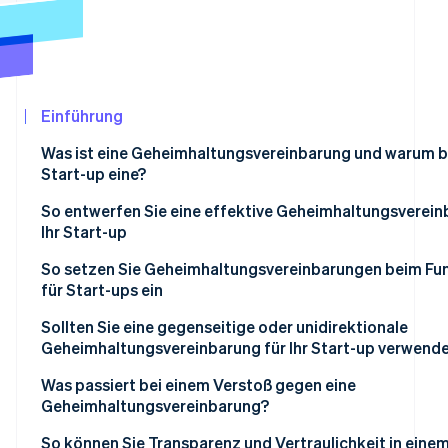
Betrugsprävention
Ecosystem
Atlas
Start-up-Gründung
Partner
Stripe App-Marktplatz
Climate
CO₂-Entnahme
Einführung
Was ist eine Geheimhaltungsvereinbarung und warum br
Start-up eine?
So entwerfen Sie eine effektive Geheimhaltungsverein
Stripe-Sessions 2026
Ihr Start-up
Erfahren Sie, wie Stripe Lösungen für die Wirtschaf
Jetzt ansehen
So setzen Sie Geheimhaltungsvereinbarungen beim Fun
für Start-ups ein
Sollten Sie eine gegenseitige oder unidirektionale
Geheimhaltungsvereinbarung für Ihr Start-up verwend
Einseitige Geheimhaltungsvereinbarungen
Was passiert bei einem Verstoß gegen eine
Geheimhaltungsvereinbarung?
Gegenseitige Geheimhaltungsvereinbarungen
Eine Unterlassungserklärung
So können Sie Transparenz und Vertraulichkeit in eine