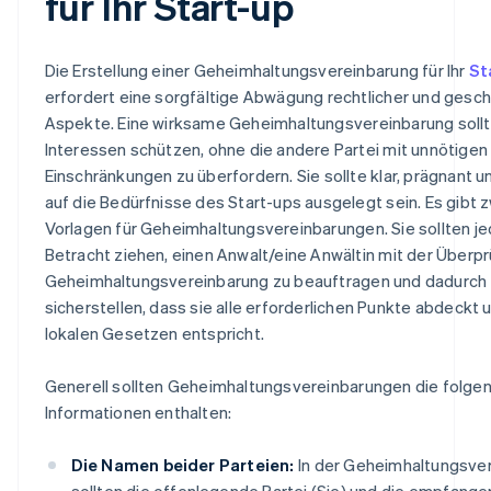
für Ihr Start-up
Die Erstellung einer Geheimhaltungsvereinbarung für Ihr
St
erfordert eine sorgfältige Abwägung rechtlicher und gesch
Aspekte. Eine wirksame Geheimhaltungsvereinbarung sollt
Interessen schützen, ohne die andere Partei mit unnötigen
Einschränkungen zu überfordern. Sie sollte klar, prägnant u
auf die Bedürfnisse des Start-ups ausgelegt sein. Es gibt z
Vorlagen für Geheimhaltungsvereinbarungen. Sie sollten je
Betracht ziehen, einen Anwalt/eine Anwältin mit der Überpr
Geheimhaltungsvereinbarung zu beauftragen und dadurch
sicherstellen, dass sie alle erforderlichen Punkte abdeckt 
lokalen Gesetzen entspricht.
Generell sollten Geheimhaltungsvereinbarungen die folge
Informationen enthalten:
Die Namen beider Parteien:
In der Geheimhaltungsve
sollten die offenlegende Partei (Sie) und die empfange