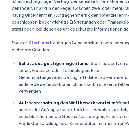
ist ein rechtsgültiger Vertrag, der sensible Informationen v
behandelt. Er wird in der Regel zwischen zwei oder mehr Pa
häufig Unternehmen, Auftragnehmern oder potenziellen In
geschlossen, bevor wichtige Erörterungen oder Transakti
stattfinden, bei denen es um geschützte Informationen ge
Speziell
Start-ups
benötigen Geheimhaltungsvereinbarun
mehreren Gründen.
Schutz des geistigen Eigentums:
Start-ups setzen o
Ideen, Prozesse oder Technologien. Eine
Geheimhaltungsvereinbarung hilft dabei, zu verhindern,
andere diese Innovationen ohne Erlaubnis teilen, stehle
verwenden.
Aufrechterhaltung des Wettbewerbsvorteils:
Wenn I
noch in der Anfangsphase steckt, ist es wahrscheinlich,
sensible Themen wie Geschäftsstrategien, Finanzierun
Produktentwicklung oder Kundendaten mit mehreren P