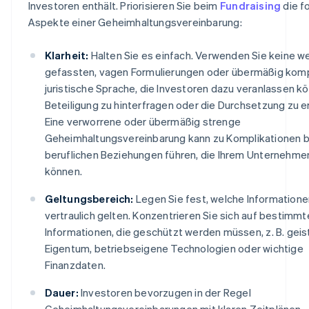
Investoren enthält. Priorisieren Sie beim
Fundraising
die f
Aspekte einer Geheimhaltungsvereinbarung:
Klarheit:
Halten Sie es einfach. Verwenden Sie keine we
gefassten, vagen Formulierungen oder übermäßig kom
juristische Sprache, die Investoren dazu veranlassen kö
Beteiligung zu hinterfragen oder die Durchsetzung zu 
Eine verworrene oder übermäßig strenge
Geheimhaltungsvereinbarung kann zu Komplikationen b
beruflichen Beziehungen führen, die Ihrem Unternehm
können.
Geltungsbereich:
Legen Sie fest, welche Informatione
vertraulich gelten. Konzentrieren Sie sich auf bestimmt
Informationen, die geschützt werden müssen, z. B. geis
Eigentum, betriebseigene Technologien oder wichtige
Finanzdaten.
Dauer:
Investoren bevorzugen in der Regel
Geheimhaltungsvereinbarungen mit klaren Zeitplänen – 