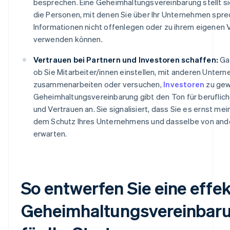
besprechen. Eine Geheimhaltungsvereinbarung stellt si
die Personen, mit denen Sie über Ihr Unternehmen spre
Informationen nicht offenlegen oder zu ihrem eigenen V
verwenden können.
Vertrauen bei Partnern und Investoren schaffen:
Gan
ob Sie Mitarbeiter/innen einstellen, mit anderen Unter
zusammenarbeiten oder versuchen,
Investoren
zu gew
Geheimhaltungsvereinbarung gibt den Ton für beruflic
und Vertrauen an. Sie signalisiert, dass Sie es ernst mei
dem Schutz Ihres Unternehmens und dasselbe von and
erwarten.
So entwerfen Sie eine effek
Geheimhaltungsvereinbar