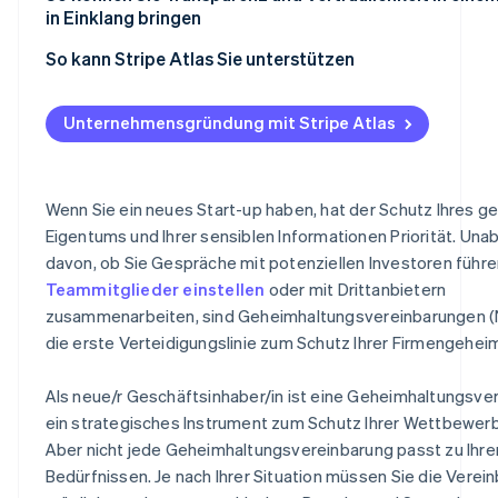
in Einklang bringen
Eine einstweilige Verfügung
Was vertraulich bleiben muss
So kann Stripe Atlas Sie unterstützen
Finanzielle Schäden
Schaffen Sie eine Kultur des Vertrauens
Bei Atlas eine Unternehmensgründung beantragen
Effektive Vertragserfüllung
Unternehmensgründung mit Stripe Atlas
Verwenden Sie Geheimhaltungsvereinbarungen, wenn es
Zahlungen und Bankgeschäfte vor Erhalt der EIN-Numm
Prozesskosten
ist
Gründungsaktien ohne Einsatz eigener Mittel erwerben
Rufschädigung der Gegenseite
Setzen Sie Ihren Mitarbeitern und Mitarbeitern Grenzen
Wenn Sie ein neues Start-up haben, hat der Schutz Ihres ge
Automatische Einreichung des 83(b)-Steuerformulars
Eigentums und Ihrer sensiblen Informationen Priorität. Una
Strafanzeige
Kommunikationstools mit Bedacht einsetzen
davon, ob Sie Gespräche mit potenziellen Investoren führe
Hochwertige rechtliche Unternehmensdokumente
Finanzinformationen mit Bedacht teilen
Teammitglieder einstellen
oder mit Drittanbietern
Ein Jahr Stripe Payments kostenlos, plus Partnergutsch
zusammenarbeiten, sind Geheimhaltungsvereinbarungen (
Ausgewogenheit zwischen Transparenz und Diskretion
Rabatte im Wert von 50.000 USD
die erste Verteidigungslinie zum Schutz Ihrer Firmengehei
Anlegern
Gehen Sie mit gutem Beispiel voran
Als neue/r Geschäftsinhaber/in ist eine Geheimhaltungsve
ein strategisches Instrument zum Schutz Ihrer Wettbewerb
Einen „Need-to-know“-Ansatz verfolgen
Aber nicht jede Geheimhaltungsvereinbarung passt zu Ihre
Bedürfnissen. Je nach Ihrer Situation müssen Sie die Verei